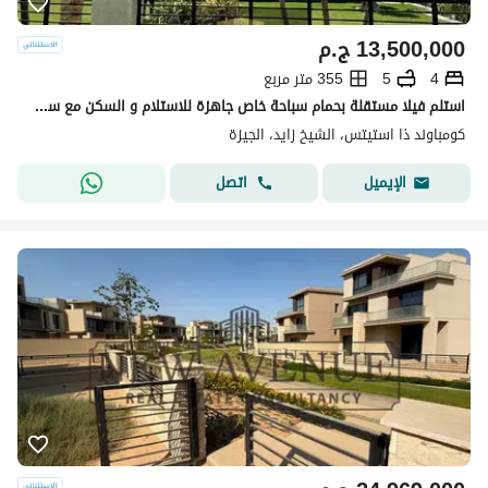
13,500,000
ج.م
4
5
355 متر مربع
استلم فيلا مستقلة بحمام سباحة خاص جاهزة للاستلام و السكن مع سوديك في الشيخ زايد بسعر مميز
كومباوند ذا استيتس، الشيخ زايد، الجيزة
اتصل
الإيميل