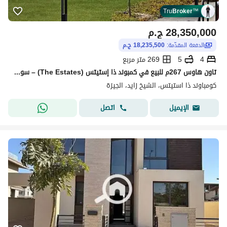
Tru
Broker
™
28,350,000
ج.م
الدفعة المقدّمة:
18,235,500 ج.م
4
5
269 متر مربع
تاون هاوس 267م للبيع في كمبوند ذا إستيتس (The Estates) – سوديك | زايد الجديدة
كومباوند ذا استيتس، الشيخ زايد، الجيزة
اتصل
الإيميل