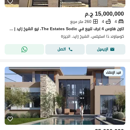
15,000,000
ج.م
4
4
260 متر مربع
تاون هاوس 4 غرف للبيع في The Estates Sodic، نيو الشيخ زايد | جاهز للاستلام | موقع مميز
كومباوند ذا استيتس، الشيخ زايد، الجيزة
اتصل
الإيميل
قيد الإنشاء