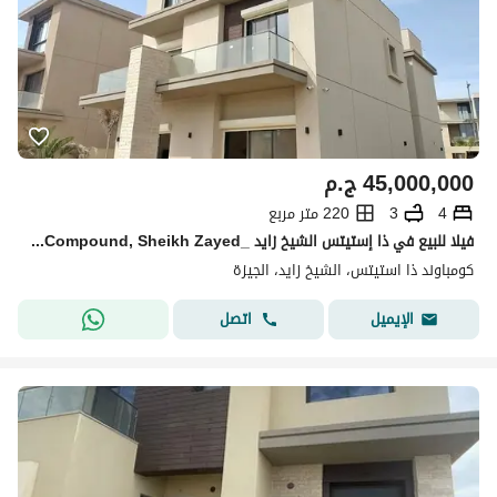
45,000,000
ج.م
4
3
220 متر مربع
فيلا للبيع في ذا إستيتس الشيخ زايد _The Estates Compound, Sheikh Zayedجاهزة للسكن متشطبة ألترا سوبر لوكس برايم لوكيشن بالقرب من أركان بلازا وهايبر وان
كومباوند ذا استيتس، الشيخ زايد، الجيزة
اتصل
الإيميل