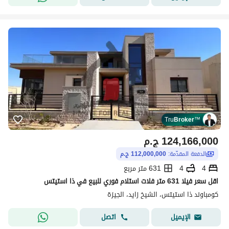
Tru
Broker
™
124,166,000
ج.م
الدفعة المقدّمة:
112,000,000 ج.م
4
4
631 متر مربع
اقل سعر فيلا 631 متر فلات استلام فوري للبيع في ذا استيتس
كومباوند ذا استيتس، الشيخ زايد، الجيزة
اتصل
الإيميل