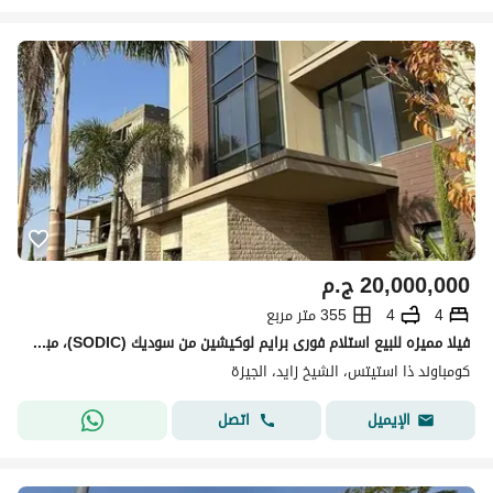
20,000,000
ج.م
4
4
355 متر مربع
فيلا مميزه للبيع استلام فورى برايم لوكيشين من سوديك (SODIC)، مباشرة أمام مطار سفنكس الدولي.
كومباوند ذا استيتس، الشيخ زايد، الجيزة
اتصل
الإيميل