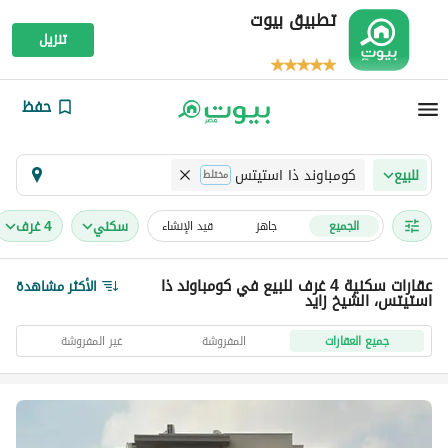
تطبيق بيوت
تنزيل
حفظ
كومباوند ذا استيتس
للبيع
مختلط
سكني
4 غرف
الجميع
جاهز
قيد الإنشاء
عقارات سكنية 4 غرف للبيع في كومباوند ذا
الأكثر مشاهدة
استيتس، الشيخ زايد
جميع العقارات
المفروشة
غير المفروشة