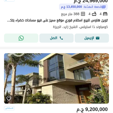
24,969,000
ج.م
الدفعة المقدّمة:
13,450,000 ج.م
4
4
388 متر مربع
توين هاوس للبيع استلام فوري موقع مميز على فيو مساحات خضراء بتكملة اقساط في Sodic The Estates في الشيخ زايد الجديدة
كومباوند ذا استيتس، الشيخ زايد، الجيزة
اتصل
الإيميل
9,200,000
ج.م