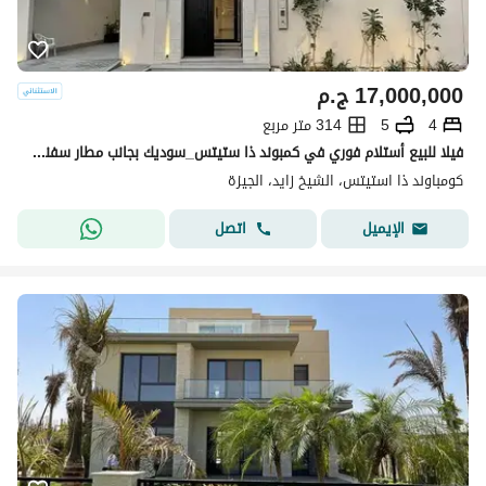
17,000,000
ج.م
4
5
314 متر مربع
فيلا للبيع أستلام فوري في كمبوند ذا ستيتس_سوديك بجانب مطار سفنكس
كومباوند ذا استيتس، الشيخ زايد، الجيزة
اتصل
الإيميل