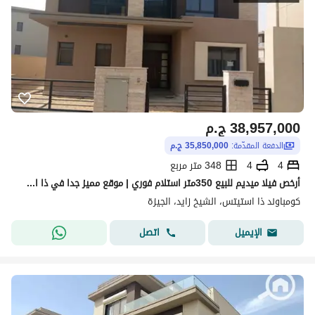
38,957,000
ج.م
الدفعة المقدّمة:
35,850,000 ج.م
4
4
348 متر مربع
أرخص فيلا ميديم للبيع 350متر استلام فوري | موقع مميز جدا في ذا استيتس سودك - نيز زايد - The Estates Sodic New Zayed
كومباوند ذا استيتس، الشيخ زايد، الجيزة
اتصل
الإيميل