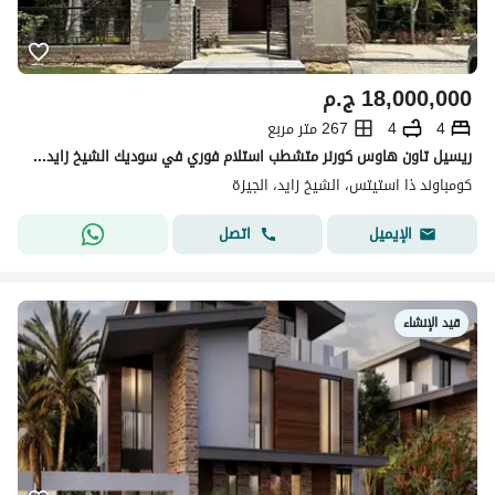
18,000,000
ج.م
4
4
267 متر مربع
ريسيل تاون هاوس كورنر متشطب استلام فوري في سوديك الشيخ زايد الجديدة
كومباوند ذا استيتس، الشيخ زايد، الجيزة
اتصل
الإيميل
قيد الإنشاء