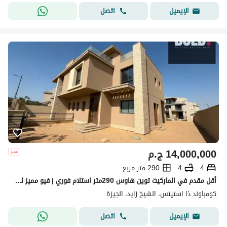
اتصل
الإيميل
14,000,000
ج.م
4
4
290 متر مربع
أقل مقدم في الماركيت توين هاوس 290متر استلام فوري | فيو مميز للبيع في ذا أستيتس سودك - الشيخ زايد الجديده The Estates SODIC
كومباوند ذا استيتس، الشيخ زايد، الجيزة
اتصل
الإيميل