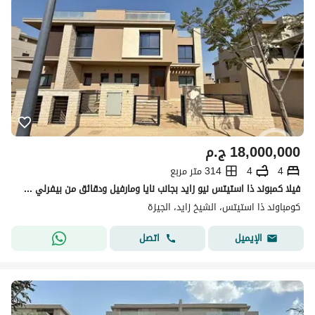
18,000,000
ج.م
4
4
314 متر مربع
فيلا كمبوند ذا استيتس نيو زايد بجانب نايا ومارفيل ودقائق من بيفرلي هيلز
كومباوند ذا استيتس، الشيخ زايد، الجيزة
اتصل
الإيميل