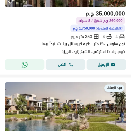
35,000,000
ج.م
260,000 ج.م شهريًا / 8 سنوات
الدفعة المقدّمة:
1,750,000 ج.م
4
4
350 متر مربع
تون هاوس. ٢٩٠ متر. لاكيه كريستال برا. ٥٪ تبدأ بيها.
كومباوند ذا استيتس، الشيخ زايد، الجيزة
اتصل
الإيميل
قيد الإنشاء