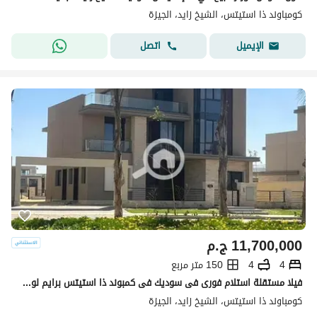
كومباوند ذا استيتس، الشيخ زايد، الجيزة
اتصل
الإيميل
11,700,000
ج.م
4
4
150 متر مربع
فيلا مستقلة استلام فورى فى سوديك فى كمبوند ذا استيتس برايم لوكيشن وبالقرب من بيفرلى هيلز الشيخ زايد مساحة المبانى 314 م الارض 640 م الروف 75م
كومباوند ذا استيتس، الشيخ زايد، الجيزة