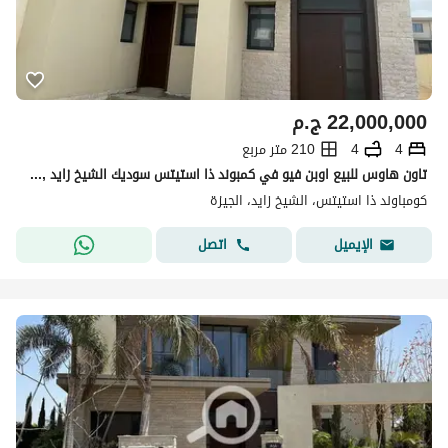
22,000,000
ج.م
4
4
210 متر مربع
تاون هاوس للبيع اوبن فيو في كمبوند ذا استيتس سوديك الشيخ زايد , بجوار بيفرلي هيلز
كومباوند ذا استيتس، الشيخ زايد، الجيزة
اتصل
الإيميل