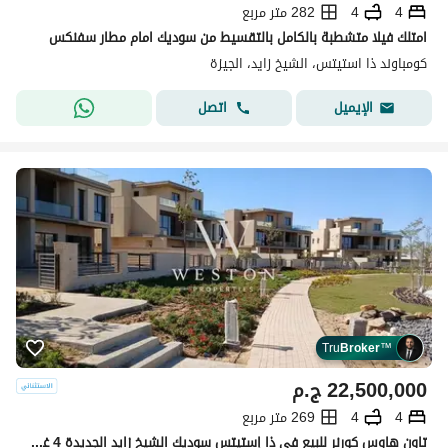
4
4
282 متر مربع
امتلك فيلا متشطبة بالكامل بالتقسيط من سوديك امام مطار سفنكس
كومباوند ذا استيتس، الشيخ زايد، الجيزة
اتصل
الإيميل
Tru
Broker
™
22,500,000
ج.م
4
4
269 متر مربع
تاون هاوس كورنر للبيع في ذا إستيتس سوديك الشيخ زايد الجديدة 4 غرف نوم 391 متر أرض بسعر مميز