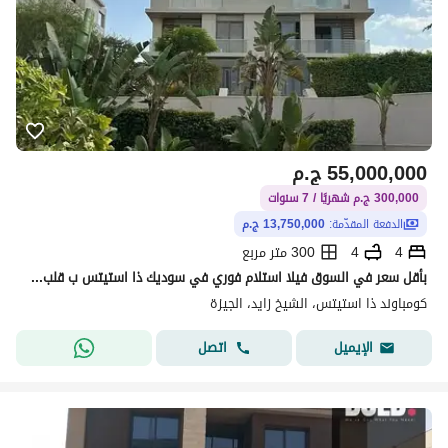
55,000,000
ج.م
300,000 ج.م شهريًا / 7 سنوات
الدفعة المقدّمة:
13,750,000 ج.م
4
4
300 متر مربع
بأقل سعر في السوق فيلا استلام فوري في سوديك ذا استيتس ب قلب الشيخ زايد Sodic Estate
كومباوند ذا استيتس، الشيخ زايد، الجيزة
اتصل
الإيميل