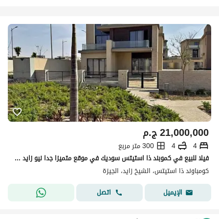
21,000,000
ج.م
4
4
300 متر مربع
فيلا للبيع في كموبند ذا استيتس سوديك في موقع متميزا جدا نيو زايد امام مطار سفنكس
كومباوند ذا استيتس، الشيخ زايد، الجيزة
اتصل
الإيميل