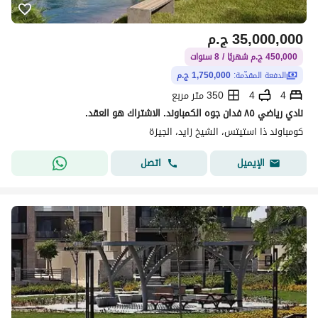
35,000,000
ج.م
450,000 ج.م شهريًا / 8 سنوات
الدفعة المقدّمة:
1,750,000 ج.م
4
4
350 متر مربع
نادي رياضي ٨٥ فدان جوه الكمباوند. الاشتراك هو العقد.
كومباوند ذا استيتس، الشيخ زايد، الجيزة
اتصل
الإيميل