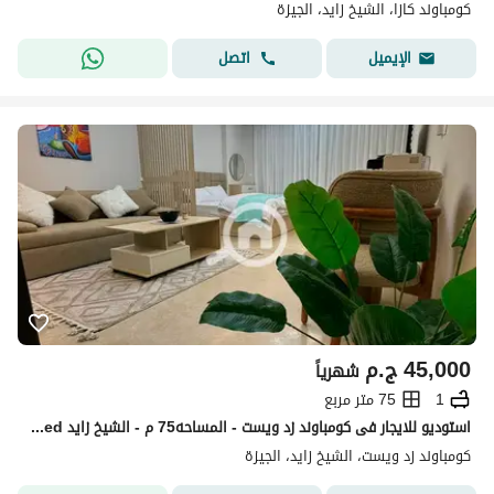
كومباوند كازا، الشيخ زايد، الجيزة
اتصل
الإيميل
45,000
ج.م
شهرياً
1
75 متر مربع
استوديو للايجار فى كومباوند زد ويست - المساحه75 م - الشيخ زايد Al sheikh Zayed
كومباوند زد ويست، الشيخ زايد، الجيزة