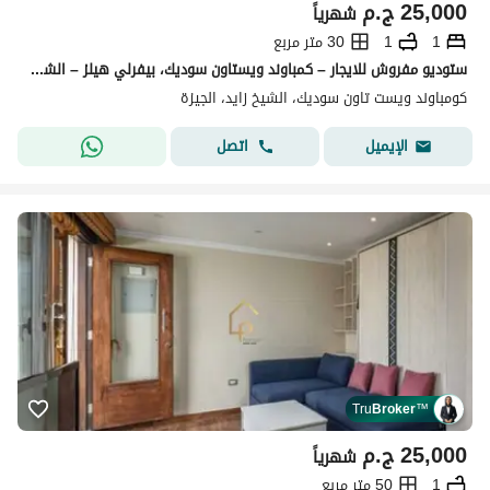
25,000
ج.م
شهرياً
1
1
30 متر مربع
ستوديو مفروش للايجار – كمباوند ويستاون سوديك، بيفرلي هيلز – الشيخ زايد Studio For Rent Fully Furnished Compound Westown SODIC Beverly Hills El Sheikh Zayed
كومباوند ويست تاون سوديك، الشيخ زايد، الجيزة
اتصل
الإيميل
Tru
Broker
™
25,000
ج.م
شهرياً
1
50 متر مربع