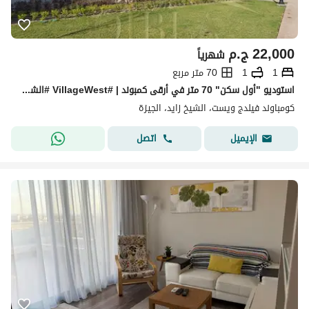
22,000
ج.م
شهرياً
1
1
70 متر مربع
استوديو "أول سكن" 70 متر في أرقى كمبوند | #VillageWest #الشيخ_زايد لا للوسطاء
كومباوند فيلدج ويست، الشيخ زايد، الجيزة
اتصل
الإيميل