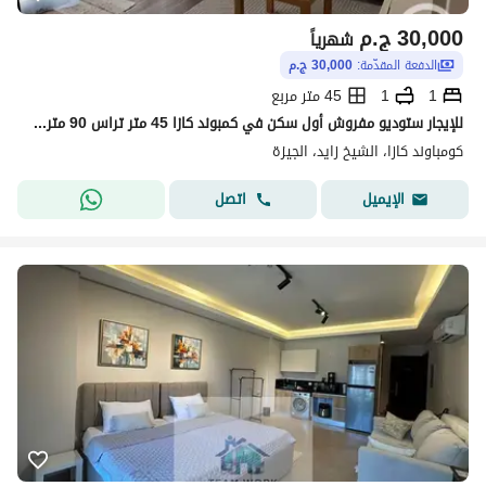
30,000
ج.م
شهرياً
الدفعة المقدّمة:
30,000 ج.م
1
1
45 متر مربع
للإيجار ستوديو مفروش أول سكن في كمبوند كازا 45 متر تراس 90 متر الترا سوبر لوكس غرفة نوم موقع مميز إيجار سنوي فقط
كومباوند كازا، الشيخ زايد، الجيزة
اتصل
الإيميل