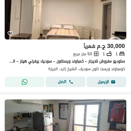
30,000
ج.م
شهرياً
1
1
50 متر مربع
ستوديو مفروش للايجار – كمباوند ويستاون – سوديك بيفرلي هيلز – الشيخ زايد Studio For Rent Fully Furnished Compound Westown SODIC Beverly Hills El Sheikh Zayed
كومباوند ويست تاون سوديك، الشيخ زايد، الجيزة
اتصل
الإيميل