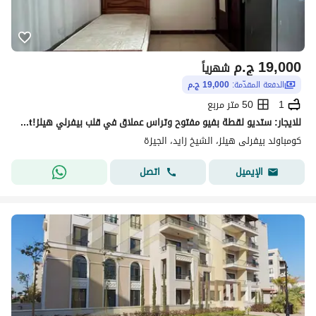
19,000
ج.م
شهرياً
الدفعة المقدّمة:
19,000 ج.م
1
50 متر مربع
للايجار: ستديو لقطة بفيو مفتوح وتراس عملاق في قلب بيفرلي هيلز!For rent: A stunning studio apartment with an open view and a giant terrace in the heart
كومباوند بيفرلى هيلز، الشيخ زايد، الجيزة
اتصل
الإيميل