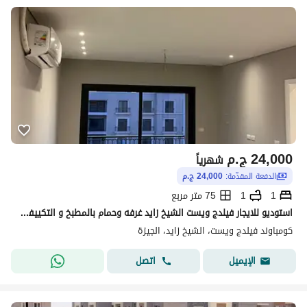
24,000
ج.م
شهرياً
الدفعة المقدّمة:
24,000 ج.م
1
1
75 متر مربع
استوديو للايجار فيلدج ويست الشيخ زايد غرفه وحمام بالمطبخ و التكييفات فيو مميز
كومباوند فيلدج ويست، الشيخ زايد، الجيزة
اتصل
الإيميل