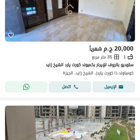
20,000
ج.م
شهرياً
1
35 متر مربع
ستوديو بالروف للإيجار بكمبوند كورت يارد الشيخ زايد
كومباوند ذا كورت ياردز، الشيخ زايد، الجيزة
اتصل
الإيميل