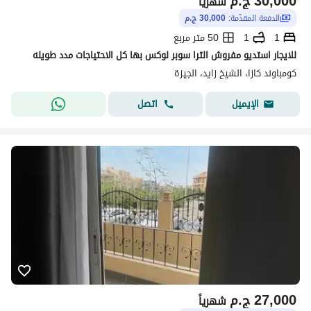
30,000
ج.م
شهرياً
الدفعة المقدّمة:
30,000 ج.م
1
1
50 متر مربع
للايجار استديو مفروش الترا سوبر لوكس بها كل الاحتياجات مدد طويله
كومباوند كازا، الشيخ زايد، الجيزة
اتصل
الإيميل
27,000
ج.م
شهرياً