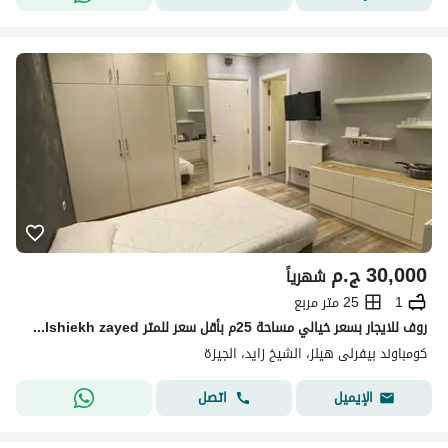
30,000
ج.م
شهرياً
1
25 متر مربع
روف للايجار بسعر خيالي مساحة 25م بأقل سعر للمتر elshiekh zayed كومبوند بيفرلي هيلز Beverly Hills Compound
كومباوند بيفرلى هيلز، الشيخ زايد، الجيزة
اتصل
الإيميل