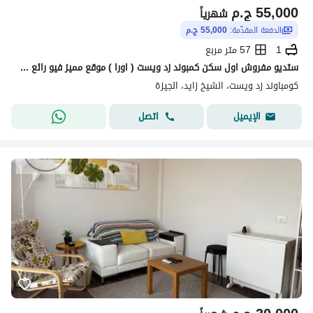
55,000
ج.م
شهرياً
الدفعة المقدّمة:
55,000 ج.م
1
57 متر مربع
ستديو مفروش اول سكن كمبوند زد ويست ( اورا ) موقع مميز فيو رائع من المالك مباشرة فرش مودرن و حديث Furnished studio apartment, first occupancy, in Zed W
كومباوند زد ويست، الشيخ زايد، الجيزة
اتصل
الإيميل