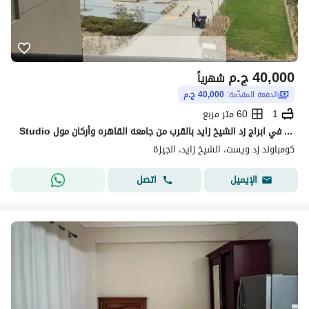
40,000
ج.م
شهرياً
الدفعة المقدّمة:
40,000 ج.م
1
60 متر مربع
Studio مفروش اول سكن فرش راقي في ابراج زد الشيخ زايد بالقرب من جامعه القاهره وأركان مول
كومباوند زد ويست، الشيخ زايد، الجيزة
اتصل
الإيميل