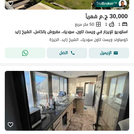
Tru
Broker
™
30,000
ج.م
شهرياً
1
1
50 متر مربع
استوديو للإيجار في ويست تاون، سوديك، مفروش بالكامل، الشيخ زايد
كومباوند ويست تاون سوديك، الشيخ زايد، الجيزة
اتصل
الإيميل