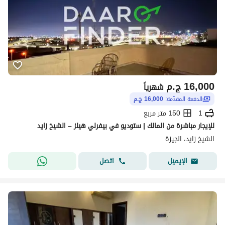
16,000
ج.م
شهرياً
الدفعة المقدّمة:
16,000 ج.م
1
150 متر مربع
للإيجار مباشرة من المالك | ستوديو في بيفرلي هيلز – الشيخ زايد
الشيخ زايد، الجيزة
اتصل
الإيميل