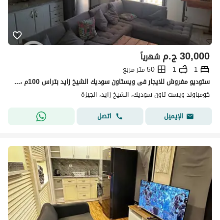
30,000
ج.م
شهرياً
1
1
50 متر مربع
ستوديو مفروش للايجار فى ويستاون سوديك الشيخ زايد بتراس 100م ، Fully Furnished Studio for Rent in Westown Sodic, Sheikh Zayed with 100 SQM Terrace
كومباوند ويست تاون سوديك، الشيخ زايد، الجيزة
اتصل
الإيميل