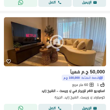
اتصل
الإيميل
50,000
ج.م
شهرياً
الدفعة المقدّمة:
100,000 ج.م
1
60 متر مربع
استوديو 60م للإيجار في زد ويست – الشيخ زايد
كومباوند زد ويست، الشيخ زايد، الجيزة
اتصل
الإيميل