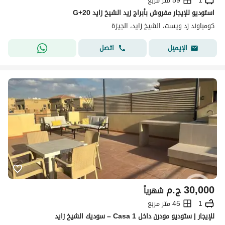
1
59 متر مربع
استوديو للإيجار مفروش بأبراج زيد الشيخ زايد G+20
كومباوند زد ويست، الشيخ زايد، الجيزة
اتصل
الإيميل
30,000
ج.م
شهرياً
1
45 متر مربع
للإيجار | ستوديو مودرن داخل Casa 1 – سوديك الشيخ زايد