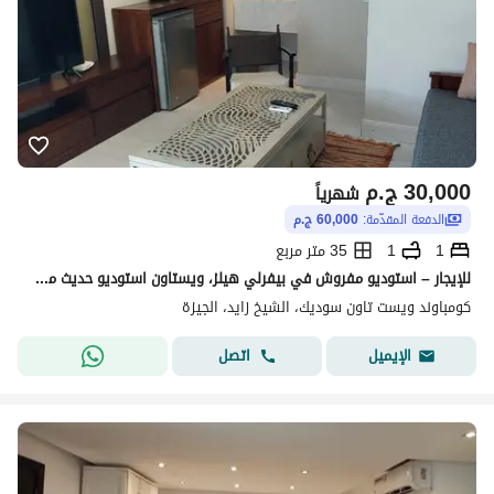
30,000
ج.م
شهرياً
الدفعة المقدّمة:
60,000 ج.م
1
1
35 متر مربع
للإيجار – استوديو مفروش في بيفرلي هيلز، ويستاون استوديو حديث مفروش بالكامل بتشطيبات راقية المساحة المبنية: ٣٥ م² تراس واسع: ٩٠ م² عقد سنوي ف
كومباوند ويست تاون سوديك، الشيخ زايد، الجيزة
اتصل
الإيميل