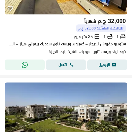
32,000
ج.م
شهرياً
الدفعة المقدّمة:
32,000 ج.م
1
1
35 متر مربع
ستوديو مفروش للايجار – كمباوند ويست تاون سوديك بيفرلي هيلز – الشيخ زايد El sheikh zayed SODIC Studio Fully Furnished For Rent Compound West Town
كومباوند ويست تاون سوديك، الشيخ زايد، الجيزة
اتصل
الإيميل