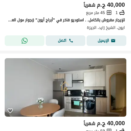
40,000
ج.م
شهرياً
1
45 متر مربع
للإيجار مفروش بالكامل. . استوديو فاخر في "أبراج أيون" (بجوار مول العرب مباشرة)
ايون، الشيخ زايد، الجيزة
اتصل
الإيميل
40,000
ج.م
شهرياً