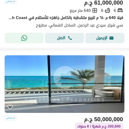
61,000,000
ج.م
6
6
640 متر مربع
فيلا 640 م ٦٤٠ م للبيع متشطبه بالكامل جاهزه للأستلام في Seashell North Coastسيشيل بالساحل الشمالي سيدي عبدالرحمن سته غرف
سي شيلز، سيدي عبد الرحمن، الساحل الشمالي، مطروح
اتصل
الإيميل
50,000,000
ج.م
200,000 ج.م شهريًا / 8 سنوات