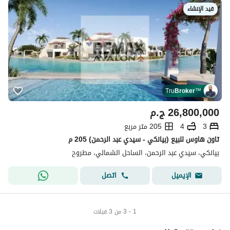
قيد الإنشاء
Tru
Broker
™
26,800,000
ج.م
3
4
205 متر مربع
تاون هاوس للبيع (بيانكي - سيدي عبد الرحمن) 205 م
بيانكي، سيدي عبد الرحمن، الساحل الشمالي، مطروح
اتصل
الإيميل
1 - 3 من 3 فيلات