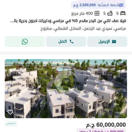
الدفعة المقدّمة:
2,500,000 ج.م
5
5
400 متر مربع
فيلا صف تاني من البحر مقدم 5% في مراسي ودايركت لاجون بحرية بالكامل
مراسي، سيدي عبد الرحمن، الساحل الشمالي، مطروح
اتصل
الإيميل
60,000,000
ج.م