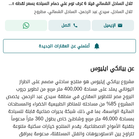
تلال الساحل الشمالي فيلا 6 غرف نوم علي حمام السباحه بسعر لقطه telal north coast
تلال الساحل، سيدي عبد الرحمن، الساحل الشمالي، مطروح
اتصل
الإيميل
أعلمني عن العقارات الجديدة
عن بيانكي ايليوس
مشروع بيانكي إيليوس هو منتجع ساحلي مصمم على الطراز
اليوناني يمتد على مساحة 400,000 متر مربع من تطوير جروب
البروج مصر للتطوير العقاري في منطقة سيدي عبد الرحمن. يخصص
المشروع 85% من مساحته للمناظر الطبيعية الخضراء والمسطحات
المائية الواسعة، بما في ذلك شبكة بحيرات صناعية قابلة للسباحة
بمساحة 46,000 متر مربع وشاطئ خاص بطول 360 متراً مدعوماً
بتقنية الأمواج الاصطناعية. يقدم المنتجع خيارات سكنية متنوعة
تتراوح بين الاستوديوهات والفلل المستقلة، مدعومة بمرافق