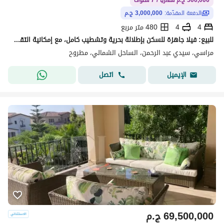
500,000 ج.م شهريًا / 7 سنوات
الدفعة المقدّمة:
3,000,000 ج.م
4
4
480 متر مربع
للبيع: فيلا جاهزة للسكن بإطلالة بحرية وتشطيب كامل، مع إمكانية التقسيط على 7 سنوات - وحدات محدودة!
مراسي، سيدي عبد الرحمن، الساحل الشمالي، مطروح
اتصل
الإيميل
69,500,000
ج.م