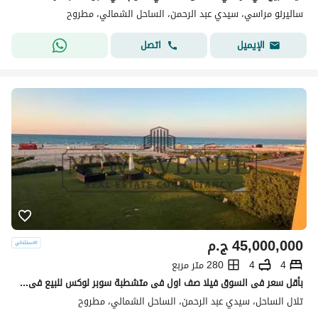
ساليرنو مراسي، سيدي عبد الرحمن، الساحل الشمالي، مطروح
اتصل
الإيميل
45,000,000
ج.م
4
4
280 متر مربع
بأقل سعر فى السوق فيلا صف اول فى متشطبة سوبر لوكس للبيع فى تلال - بحري صريح - كورنر - اقل سعر ل فيلا صف اول - الساحل الشمالي- Telal North Coast
تلال الساحل، سيدي عبد الرحمن، الساحل الشمالي، مطروح