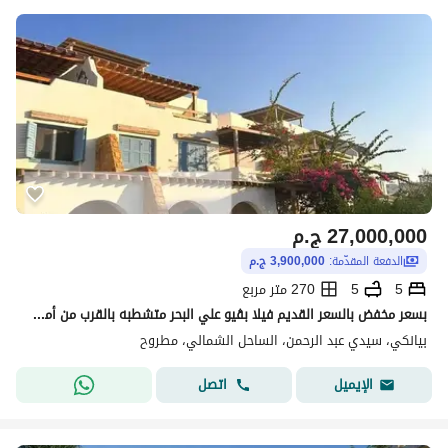
27,000,000
ج.م
الدفعة المقدّمة:
3,900,000 ج.م
5
5
270 متر مربع
بسعر مخفض بالسعر القديم فيلا بڨيو علي البحر متشطبه بالقرب من أمواج و مراسي و هاسيندا
بيانكي، سيدي عبد الرحمن، الساحل الشمالي، مطروح
اتصل
الإيميل