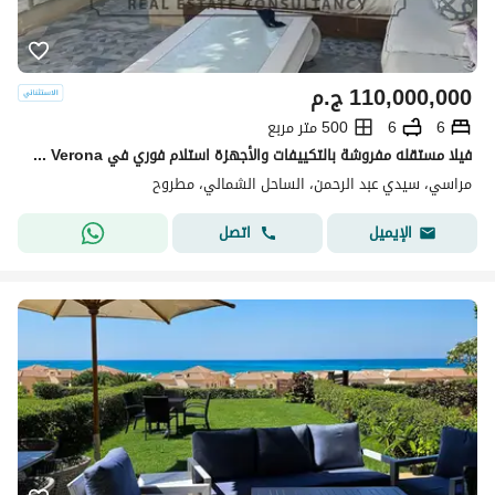
110,000,000
ج.م
6
6
500 متر مربع
فيلا مستقله مفروشة بالتكييفات والأجهزة استلام فوري في Marassi Verona مراسي فيرونا أول صف على اللاجون والجولف حمام سباحة خاص موقع مميز سكن فاخر
مراسي، سيدي عبد الرحمن، الساحل الشمالي، مطروح
اتصل
الإيميل