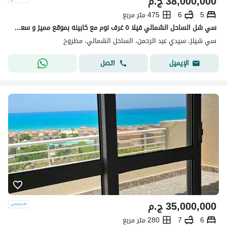
38,000,000
ج.م
5
6
475 متر مربع
سي شل الساحل الشمالي فيلا ٥ غرف نوم مع كابينه بموقع مميز و سعر لقطه
سي شيلز، سيدي عبد الرحمن، الساحل الشمالي، مطروح
اتصل
الإيميل
35,000,000
ج.م
6
7
280 متر مربع