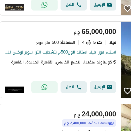
الإيميل
اتصل
65,000,000
ج.م
فیلا
5
4
500 متر مربع
المساحة
:
استلم فورا فيلا استاند الون500م بتشطيب الترا سوبر لوكس للبيع في ميفيدا بارسيل5 اعمار التجمع الخامس - باقل من سعر السو ب5مليون
كومباوند ميفيدا، التجمع الخامس، القاهرة الجديدة، القاهرة
الإيميل
اتصل
24,000,000
ج.م
الدفعة المقدّمة:
2,400,000 ج.م