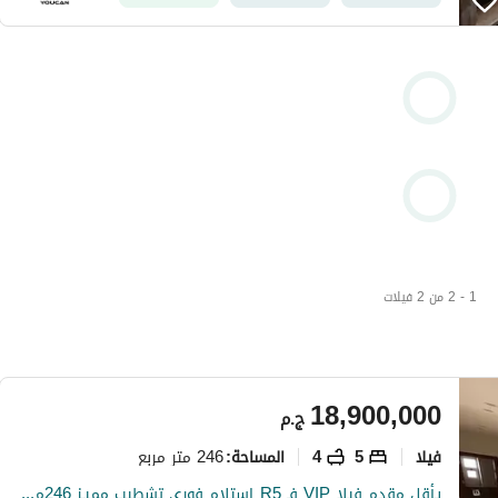
1 - 2 من 2 فيلات
18,900,000
ج.م
فیلا
5
4
246 متر مربع
المساحة
:
بـأقل مقدم فيلا VIP فـ R5 استلام فوري تشطيب مميـز 246م + خدمة بعد البيع من Hyde Park للبيع في القاهرة الجديدة New Cairo