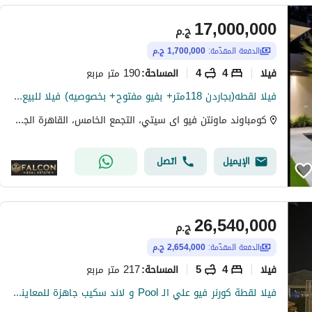
17,000,000
ج.م
الدفعة المقدّمة:
1,700,000 ج.م
فیلا
4
4
190 متر مربع
المساحة
:
فيلا لقطه(بجاردن 118متر+ بفيو مفتوح+ بخصوصيه) فيلا للبيع في ماونتن فيوMountain View creek New Cairo بالقرب من Mivida وHyde Park وPalm Hills New Cairo
كومباوند ماونتن فيو اى سيتي، التجمع الخامس، القاهرة الجديدة، القاهرة
الإيميل
اتصل
26,540,000
ج.م
الدفعة المقدّمة:
2,654,000 ج.م
فیلا
4
5
217 متر مربع
المساحة
:
فيلا لقطة كورنر فيو علي الـ Pool و لاند سكيب جاهزة للمعاينة في كمبوند هايد بارك القاهرة الجديدة علي شارع التسعين الجنوبي قريبة من الجامعة الامريكية