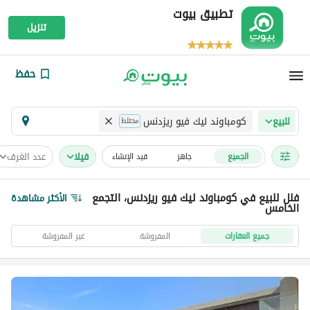
تطبيق بيوت
تنزيل
حفظ
كومباوند ليك فيو ريزدنس
للبيع
مختلط
فیلا
عدد الغرف
الجميع
جاهز
قيد الإنشاء
فلل للبيع في كومباوند ليك فيو ريزدنس، التجمع
الأكثر مشاهدة
الخامس
جميع العقارات
المفروشة
غير المفروشة