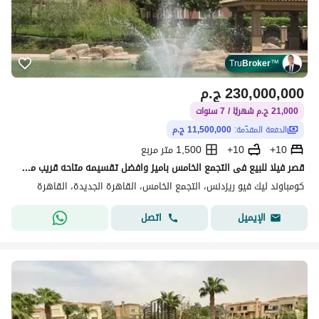
Tru
Broker
™
230,000,000
ج.م
21,000 ج.م شهريًا / 7 سنوات
الدفعة المقدّمة:
11,500,000 ج.م
10+
10+
1,500 متر مربع
قصر فيلا للبيع فى التجمع الخامس باميز وافضل تقسيمه متاحه قريب من جميع الطرق والمحاور الرئيسيه
كومباوند ليك فيو ريزدنس، التجمع الخامس، القاهرة الجديدة، القاهرة
اتصل
الإيميل