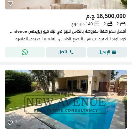
16,500,000
ج.م
2
2
140 متر مربع
أفضل سعر شقة مفروشة بالكامل للبيع في ليك فيو ريزيدنس Lake View Residence القاهرة الجديدة New Cairo 140 متر 2 غرفة نوم 2 حمام
كومباوند ليك فيو ريزدنس، التجمع الخامس، القاهرة الجديدة، القاهرة
اتصل
الإيميل