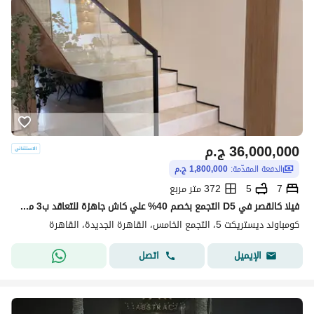
36,000,000
ج.م
الدفعة المقدّمة:
1,800,000 ج.م
7
5
372 متر مربع
فيلا كالقصر في D5 التجمع بخصم 40% علي كاش جاهزة للتعاقد ب3 مليون
كومباوند ديستريكت 5، التجمع الخامس، القاهرة الجديدة، القاهرة
اتصل
الإيميل