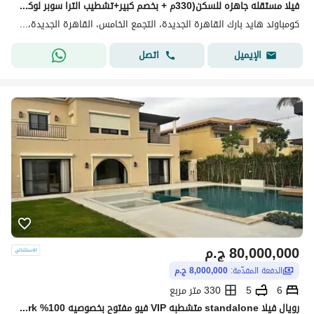
فيلا مستقله جاهزه للسكن(330م + بخصم كبير+تشطيب الترا سوبر لوكس)فيلا للبيع في هايد بارك التجمع الخامس القاهره الجديده Hyde park بجوارMivida&ماونتن فيو
كومباوند هايد بارك القاهرة الجديدة، التجمع الخامس، القاهرة الجديدة، القاهرة
اتصل
الإيميل
80,000,000
ج.م
الدفعة المقدّمة:
8,000,000 ج.م
6
5
330 متر مربع
رويال فيلا standalone متشطبه VIP فيو مفتوح بخصوصيه 100% hyde park بجوار mivida & mountain view & palm hills