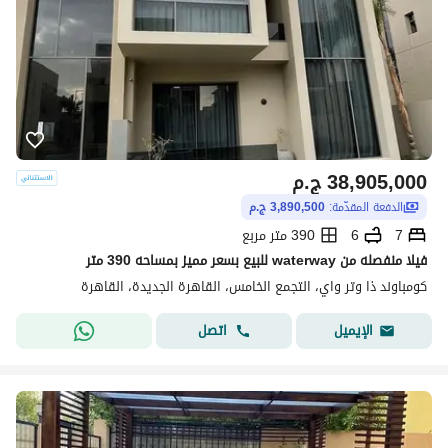
38,905,000
ج.م
الدفعة المقدّمة:
3,890,500 ج.م
7
6
390 متر مربع
فيلا منفصله من waterway للبيع بسعر مميز بمساحه 390 متر
كومباوند ذا وتر واي، التجمع الخامس، القاهرة الجديدة، القاهرة
اتصل
الإيميل