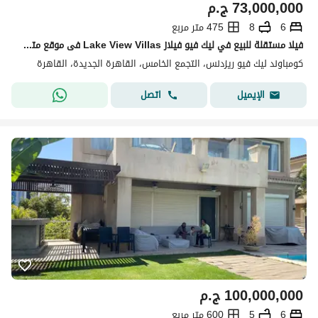
73,000,000
ج.م
6
8
475 متر مربع
فيلا مستقلة للبيع في ليك فيو فيلاز Lake View Villas فى موقع متميز فيو مفتوح تشطيب كامل بالتكييفات بحري حمام سباحة خاص والسخانات في جميع أنحاء الفيلا
كومباوند ليك فيو ريزدنس، التجمع الخامس، القاهرة الجديدة، القاهرة
اتصل
الإيميل
100,000,000
ج.م
6
5
600 متر مربع