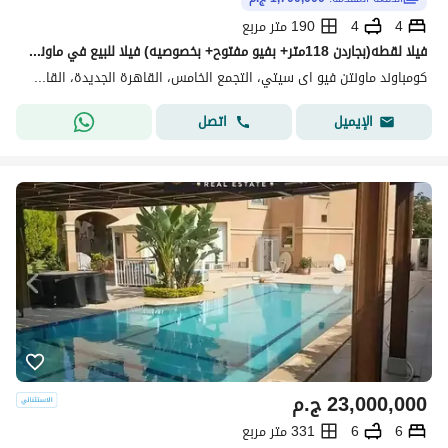
4
4
190 متر مربع
فيلا لقطه(بجاردن 118متر+ بفيو مفتوح+ بخصوصيه) فيلا للبيع في ماونتن فيوMountain View creek New Cairo بالقرب من Mivida وHyde Park وPalm Hills New Cairo
كومباوند ماونتن فيو اى سيتي، التجمع الخامس، القاهرة الجديدة، القاهرة
اتصل
الإيميل
23,000,000
ج.م
6
6
331 متر مربع