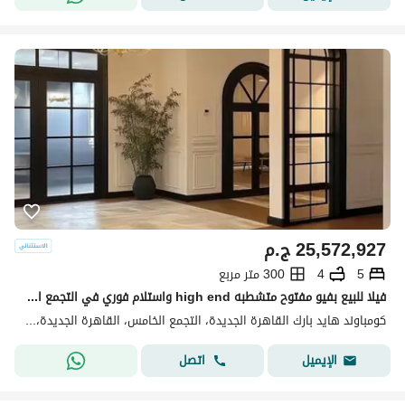
25,572,927
ج.م
5
4
300 متر مربع
فيلا للبيع بفيو مفتوح متشطبه high end واستلام فوري في التجمع الخامس يجوار AUC
كومباوند هايد بارك القاهرة الجديدة، التجمع الخامس، القاهرة الجديدة، القاهرة
اتصل
الإيميل