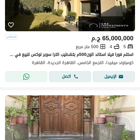
65,000,000
ج.م
5
4
500 متر مربع
استلم فورا فيلا استاند الون500م بتشطيب الترا سوبر لوكس للبيع في ميفيدا بارسيل5 اعمار التجمع الخامس - باقل من سعر السو ب5مليون
كومباوند ميفيدا، التجمع الخامس، القاهرة الجديدة، القاهرة
اتصل
الإيميل