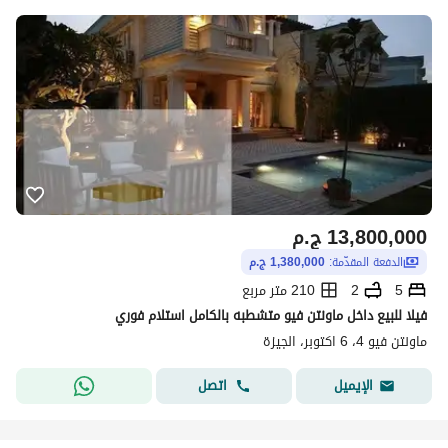
13,800,000
ج.م
الدفعة المقدّمة:
1,380,000 ج.م
5
2
210 متر مربع
فيلا للبيع داخل ماونتن فيو متشطبه بالكامل استلام فوري
ماونتن فيو 4، 6 اكتوبر، الجيزة
اتصل
الإيميل