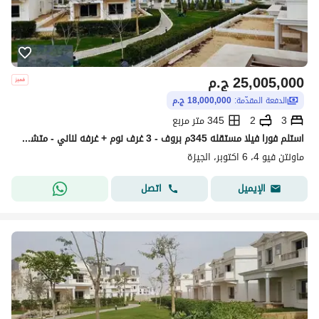
25,005,000
ج.م
الدفعة المقدّمة:
18,000,000 ج.م
3
2
345 متر مربع
استلم فورا فيلا مستقله 345م بروف - 3 غرف نوم + غرفه لناني - متشطبه بالكامل - بارخص سعر وبتقسيط مرن ف ماونتن فيو 4 _ Mountain view 4
ماونتن فيو 4، 6 اكتوبر، الجيزة
اتصل
الإيميل