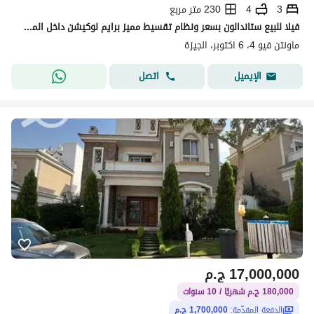
3
4
230 متر مربع
فيلا للبيع ستاندالون بسعر ونظام تقسيط مميز برايم لوكيشن داخل المشروع قريبة من جميع الخدمات، جاهزة للاستلام الفوري في كمبوند ماونتن فيو 4 | 6 اكتوبر
ماونتن فيو 4، 6 اكتوبر، الجيزة
اتصل
الإيميل
17,000,000
ج.م
180,000 ج.م شهريًا / 10 سنوات
الدفعة المقدّمة:
1,700,000 ج.م