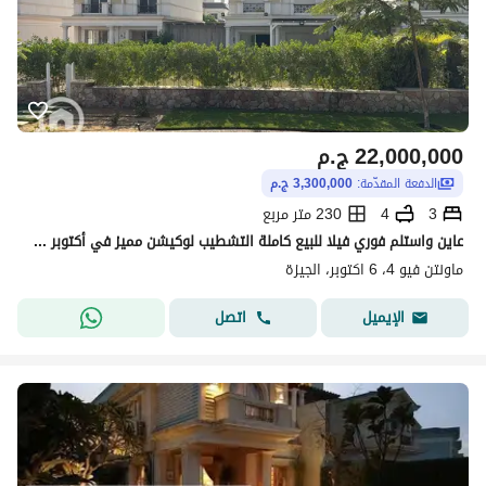
22,000,000
ج.م
الدفعة المقدّمة:
3,300,000 ج.م
3
4
230 متر مربع
عاين واستلم فوري فيلا للبيع كاملة التشطيب لوكيشن مميز في أكتوبر في ماونتن ڤيو4 - اكتوبر
ماونتن فيو 4، 6 اكتوبر، الجيزة
اتصل
الإيميل