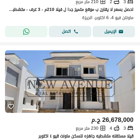
3
2
210 متر مربع
احصل بسعر لا يقارن ب موقع متميز جدا ل فيلا 210م - 3 غرف - متشطبه بالكامل - بمقدم واقساط مرنه ف ماونتن فيو 4 _ Mountain view 4
ماونتن فيو 4، 6 اكتوبر، الجيزة
اتصل
الإيميل
26,678,000
ج.م
3
4
230 متر مربع
ڤيلا مستقله متشطبه جاهزه للسكن ماونت ڤيو ٤ اكتوبر