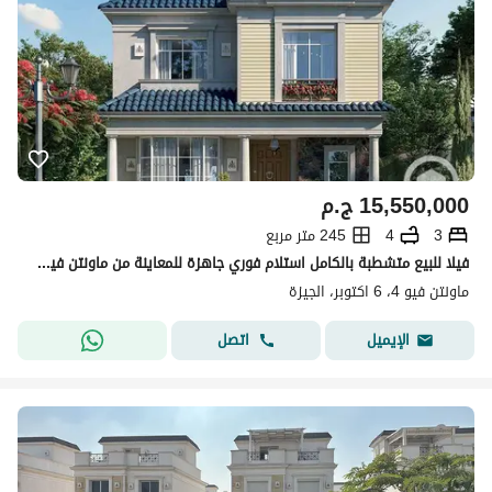
15,550,000
ج.م
3
4
245 متر مربع
فيلا للبيع متشطبة بالكامل استلام فوري جاهزة للمعاينة من ماونتن فيو اكتوبربكمبوند mountain view 4
ماونتن فيو 4، 6 اكتوبر، الجيزة
اتصل
الإيميل