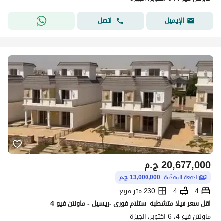
اتصل
الإيميل
20,677,000
ج.م
الدفعة المقدّمة:
13,000,000 ج.م
4
4
230 متر مربع
اقل سعر فيلا متشطبه استلام فورى -ريسيل - ماونتن فيو 4
ماونتن فيو 4، 6 اكتوبر، الجيزة