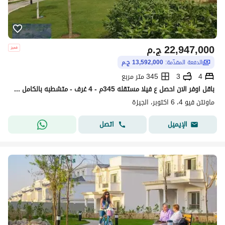
22,947,000
ج.م
الدفعة المقدّمة:
13,592,000 ج.م
4
3
345 متر مربع
باقل اوفر الان احصل ع فيلا مستقله 345م - 4 غرف - متشطبه بالكامل - استلم فورا ف ماونتن فيو 4 _ Mountain view 4
ماونتن فيو 4، 6 اكتوبر، الجيزة
اتصل
الإيميل