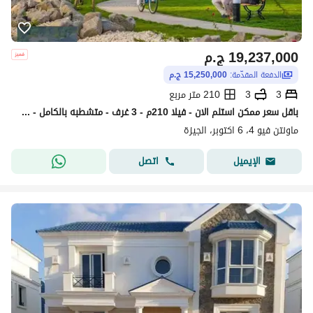
19,237,000
ج.م
الدفعة المقدّمة:
15,250,000 ج.م
3
3
210 متر مربع
باقل سعر ممكن استلم الان - فيلا 210م - 3 غرف - متشطبه بالكامل - باقساط مرنه ف ماونتن فيو 4 _ Mountain View 4
ماونتن فيو 4، 6 اكتوبر، الجيزة
اتصل
الإيميل