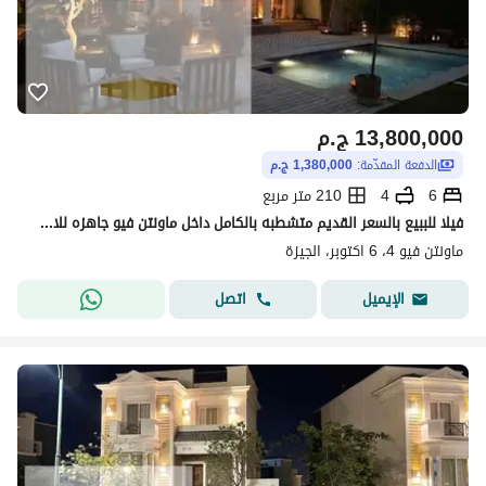
13,800,000
ج.م
الدفعة المقدّمة:
1,380,000 ج.م
6
4
210 متر مربع
فيلا للببيع بالسعر القديم متشطبه بالكامل داخل ماونتن فيو جاهزه للاستلام من بكره
ماونتن فيو 4، 6 اكتوبر، الجيزة
اتصل
الإيميل