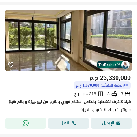
Tru
Broker
™
23,330,000
ج.م
الدفعة المقدّمة:
1,670,000 ج.م
3
3
318 متر مربع
فيلا 3 غرف نتشطبة بالكامل استلام فوري بالقرب من نيو جيزة و بالم هيلز
ماونتن فيو 4، 6 اكتوبر، الجيزة
اتصل
الإيميل