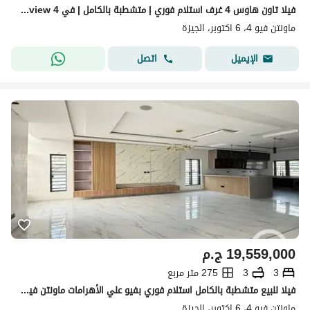
فيلا تاون هاوس 4 غرف استلام فوري | متشطبة بالكامل | في Mountain view 4 تقسيط حتى 10 سنوات
ماونتن فيو 4، 6 اكتوبر، الجيزة
اتصل
الإيميل
19,559,000
ج.م
3
3
275 متر مربع
فيلا للبيع متشطبة بالكامل استلام فوري بفيو علي الأهرامات ماونتن فيو اكتوبر
ماونتن فيو 4، 6 اكتوبر، الجيزة