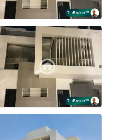
Tru
Broker
™
Tru
Broker
™