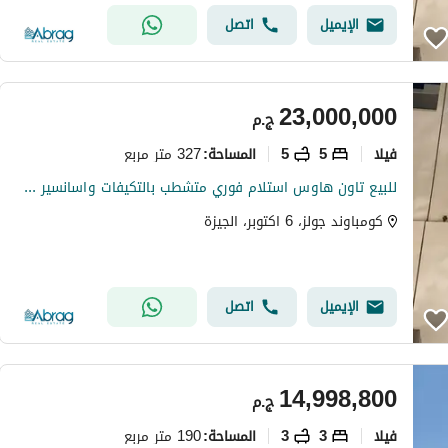
الإيميل
اتصل
23,000,000
ج.م
فیلا
5
5
327 متر مربع
المساحة
:
للبيع تاون هاوس استلام فوري متشطب بالتكيفات واسانسير كمبوند جولز علي البحيرة 6 اكتوبر توسعات شرقية
كومباوند جولز، 6 اكتوبر، الجيزة
الإيميل
اتصل
14,998,800
ج.م
فیلا
3
3
190 متر مربع
المساحة
: