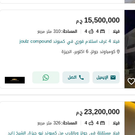
15,500,000
ج.م
فیلا
4
4
310 متر مربع
المساحة
:
فيلا 4 غرف استلام فوري في كمبوند joulz compound
كومباوند جولز، 6 اكتوبر، الجيزة
الإيميل
اتصل
23,200,000
ج.م
فیلا
4
4
326 متر مربع
المساحة
:
فيلا مستقلة في جولز وبالقرب من كمبوند نيو جيزة, الشيخ زايد