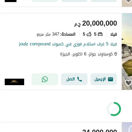
20,000,000
ج.م
فیلا
5
5
347 متر مربع
المساحة
:
فيلا 5 غرف استلام فوري في كمبوند joulz compound
كومباوند جولز، 6 اكتوبر، الجيزة
الإيميل
اتصل