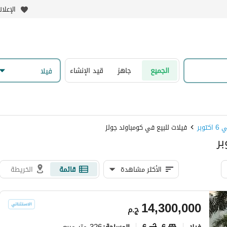
الإعلا
الجميع
جاهز
قيد الإنشاء
فیلا
وبر
فيلات للبيع في كومباوند جولز
الأكثر مشاهدة
قائمة
الخريطة
14,300,000
ج.م
فیلا
6
6
326 متر مربع