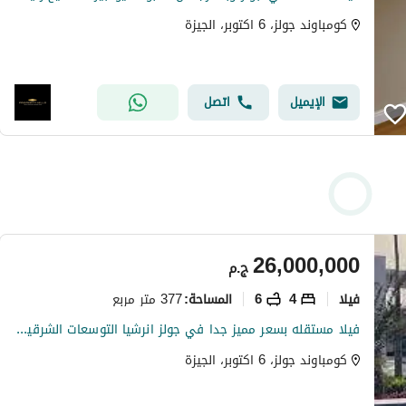
كومباوند جولز، 6 اكتوبر، الجيزة
الإيميل
اتصل
26,000,000
ج.م
فیلا
4
6
377 متر مربع
المساحة
:
فيلا مستقله بسعر مميز جدا في جولز انرشيا التوسعات الشرقيه نيو جيزه و بالم هليز قريب من طريق اسكندريه الصحراوي و طريق الدائري و محور 26 يوليو
كومباوند جولز، 6 اكتوبر، الجيزة