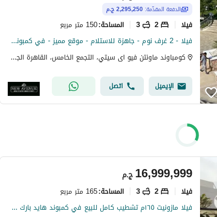
الدفعة المقدّمة:
2,295,250 ج.م
فیلا
2
3
150 متر مربع
المساحة
:
فيلا - 2 غرف نوم - جاهزة للاستلام - موقع مميز - في كمبوند ماونتن فيو اي سيتي - القاهرة الجديدة
كومباوند ماونتن فيو اى سيتي، التجمع الخامس، القاهرة الجديدة، القاهرة
الإيميل
اتصل
16,999,999
ج.م
فیلا
2
3
165 متر مربع
المساحة
:
فيلا مازونيت ١٦٥م تشطيب كامل للبيع في كمبوند هايد بارك Hyde Park التجمع الخامس القاهرة الجديدة بمنطقة المربع الذهبي بجوار AUC