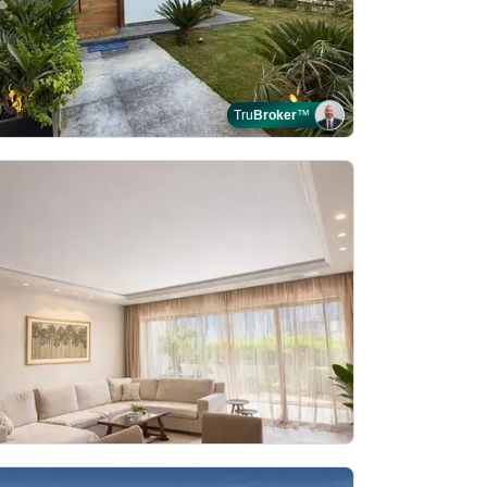
Tru
Broker
™