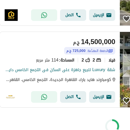
الإيميل
اتصل
14,500,000
ج.م
الدفعة المقدّمة:
725,000 ج.م
فیلا
2
2
114 متر مربع
المساحة
:
شقة Luxury للبيع جاهزة على السكن فى التجمع الخامس دايركت على التسعين الجنوبى بجوار ميفيدا
كومباوند هايد بارك القاهرة الجديدة، التجمع الخامس، القاهرة الجديدة، القاهرة
الإيميل
اتصل