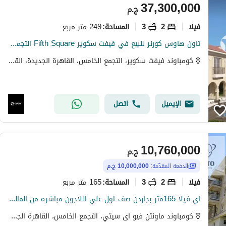
37,300,000
ج.م
فیلا
2
3
249 متر مربع
المساحة
:
تاون هاوس كورنر للبيع في فيفث سكوير Fifth Square التجمع الخامس 2 غرف تشطيب كامل بالقرب من الـ AUC
كومباوند فيفث سكوير، التجمع الخامس، القاهرة الجديدة، القاهرة
الإيميل
اتصل
10,760,000
ج.م
الدفعة المقدّمة:
10,000,000 ج.م
فیلا
2
3
165 متر مربع
المساحة
:
اي فيلا 165متر بجاردن صف اول علي اللاجون مباشره من المالك مباشره باقل سعر موجود في السوق استلام اخر السنه بتقسيمه مميزه جدا داخل الكمبوند
كومباوند ماونتن فيو اى سيتي، التجمع الخامس، القاهرة الجديدة، القاهرة