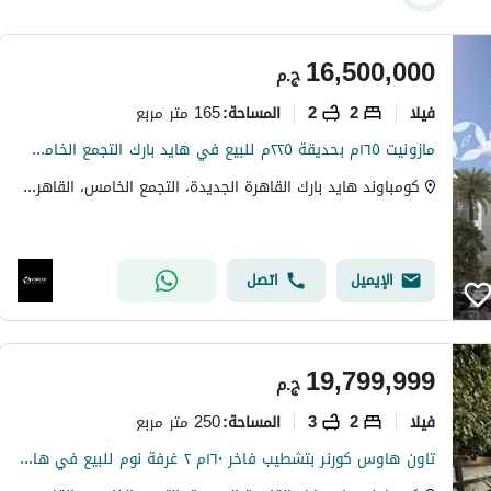
16,500,000
ج.م
فیلا
2
2
165 متر مربع
المساحة
:
مازونيت ١٦٥م بحديقة ٢٢٥م للبيع في هايد بارك التجمع الخامس Hyde Park New Cairo
كومباوند هايد بارك القاهرة الجديدة، التجمع الخامس، القاهرة الجديدة، القاهرة
الإيميل
اتصل
19,799,999
ج.م
فیلا
2
3
250 متر مربع
المساحة
:
تاون هاوس كورنر بتشطيب فاخر ١٦٠م ٢ غرفة نوم للبيع في هايد بارك القاهرة الجديدة