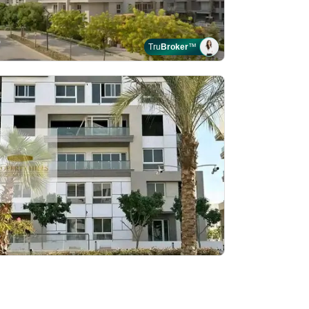
Tru
Broker
™