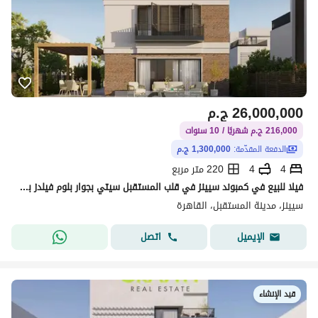
26,000,000
ج.م
216,000 ج.م شهريًا / 10 سنوات
الدفعة المقدّمة:
1,300,000 ج.م
4
4
220 متر مربع
فيلا للبيع في كمبوند سيينز في قلب المستقبل سيتي بجوار بلوم فيلدز بمقدم 5% واقساط علي اطول فتره سداد دقائق من مطار القاره الدولي | Scenes
سيينز، مدينة المستقبل، القاهرة
اتصل
الإيميل
قيد الإنشاء