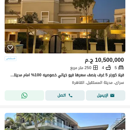
10,500,000
ج.م
5
4
250 متر مربع
فيلا كورنر 5 غرف بنصف سعرها فيو خيالي خصوصيه 100% امام مدينتي و بجوار Mountain View iCity New Cairo . taj city . Haptown
سراى، مدينة المستقبل، القاهرة
اتصل
الإيميل