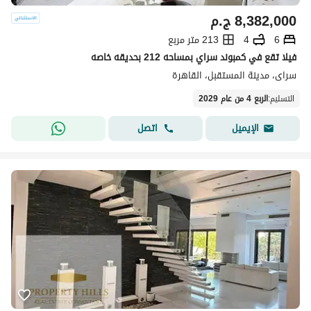
8,382,000
ج.م
6
4
213 متر مربع
فيلا تقع في كمبوند سراي بمساحه 212 بحديقه خاصه
سراى، مدينة المستقبل، القاهرة
التسليم
:
الربع 4 من عام 2029
اتصل
الإيميل