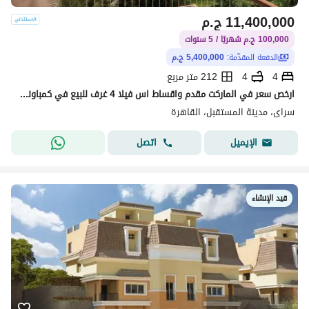
11,400,000
ج.م
100,000 ج.م شهريًا / 5 سنوات
الدفعة المقدّمة:
5,400,000 ج.م
4
4
212 متر مربع
ارخص سعر في الماركت مقدم واقساط اس فيلا 4 غرف للبيع في كمباوند سراي مدينة مصر القاهرة الجديدة
سراى، مدينة المستقبل، القاهرة
اتصل
الإيميل
قيد الإنشاء