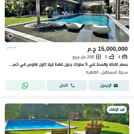
15,000,000
ج.م
4
5
200 متر مربع
بسعر لقطه وقسط علي 5 سنوات بدون ضغط فيلا تاون هاوس في كمبوند جاهز للمعاينه باميز سعر ولوكيشن وفيو وخصوصيه كامله 100% دقايق الي Haptow- L'Avenir-مدينتي
مدينة المستقبل، القاهرة
اتصل
الإيميل
قيد الإنشاء