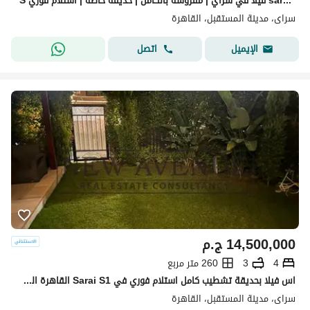
S فيلا في سراي | مفروشة بالكامل | حديقة خاصة | استلام فوري sarai - New Cairo
سراى، مدينة المستقبل، القاهرة
اتصل
الإيميل
14,500,000
ج.م
4
3
260 متر مربع
اس فيلا بحديقة تشطيب كامل استلام فوري في Sarai S1 القاهرة الجديدة مطبخ ودريسنج موقع مميز سكن فاخر وفرصة استثمارية قوية
سراى، مدينة المستقبل، القاهرة