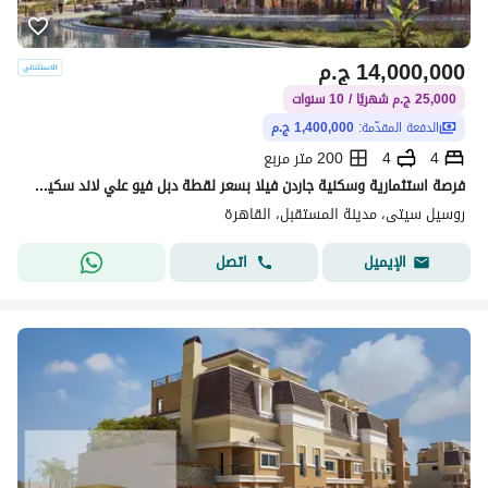
14,000,000
ج.م
25,000 ج.م شهريًا / 10 سنوات
الدفعة المقدّمة:
1,400,000 ج.م
4
4
200 متر مربع
فرصة استثمارية وسكنية جاردن فيلا بسعر لقطة دبل فيو علي لاند سكيب & لاجونز | لوكيشن ممتاز للكمبوند في المستقبل سيتي وبالقرب من مدينتي والتجمع الخامس
روسيل سيتى، مدينة المستقبل، القاهرة
اتصل
الإيميل