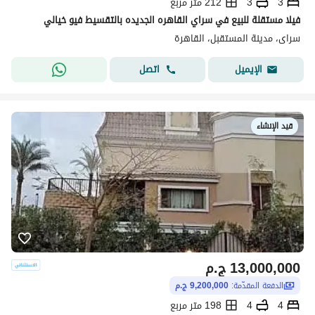
3
3
212 متر مربع
فيلا مستقلة للبيع في سراي القاهره الجديده بالتقسيط فيو خيالي
سراى، مدينة المستقبل، القاهرة
اتصل
الإيميل
قيد الإنشاء
13,000,000
ج.م
الدفعة المقدّمة:
9,200,000 ج.م
4
4
198 متر مربع