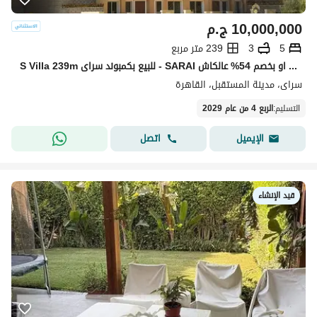
10,000,000
ج.م
5
3
239 متر مربع
S Villa 239m للبيع بكمبوند سراى - SARAI بجوار مدينتى مباشرة بقسط 12 سنه او بخصم 54% عالكاش
سراى، مدينة المستقبل، القاهرة
التسليم
:
الربع 4 من عام 2029
اتصل
الإيميل
قيد الإنشاء