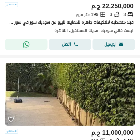
22,250,000
ج.م
3
3
199 متر مربع
فيلا متشطبه لالتكيفات جاهزه للمعاينه للبيع من سوديك سور في سور مع مفيدا بالقرب من كايروفيستيفال Sodic Eastvale
ايست فالي سوديك، مدينة المستقبل، القاهرة
اتصل
الإيميل
11,000,000
ج.م