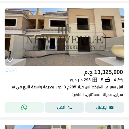
13,325,000
ج.م
4
5
295 متر مربع
اقل سعر ف الماركت اس فيلا 295م 3 ادوار بحديقة واسعة للبيع في سراي استلام فوري
سراى، مدينة المستقبل، القاهرة
اتصل
الإيميل