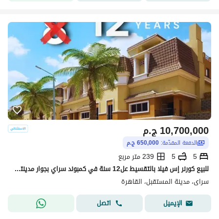
10,700,000
ج.م
الدفعة المقدّمة:
650,000 ج.م
5
5
239 متر مربع
للبيع كورنر إس فيلا بالتقسيط عل12 سنة في كمبوند سراي بجوار مدينتي + خصم 54% Corner S villa for sale in Sarai Compound next to Madinaty
سراى، مدينة المستقبل، القاهرة
اتصل
الإيميل