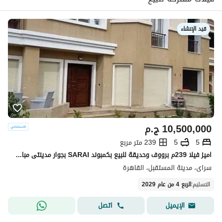
قيد الإنشاء
10,500,000
ج.م
5
5
239 متر مربع
اميز فيلا 239م برووف وحديقة للبيع بكمبوند SARAI بجوار مدينتى مباشرة
سراى، مدينة المستقبل، القاهرة
التسليم
:
الربع 4 من عام 2029
اتصل
الإيميل