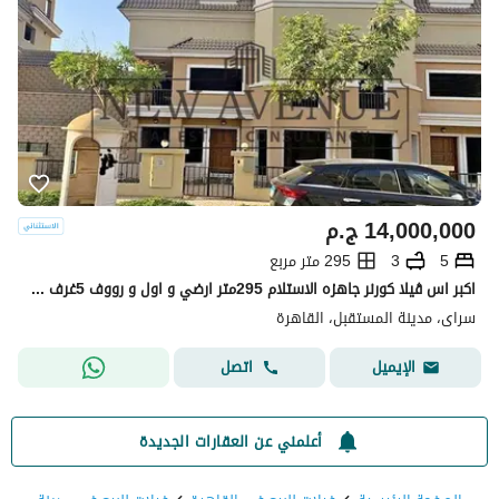
14,000,000
ج.م
5
3
295 متر مربع
اكبر اس ڤيلا كورنر جاهزه الاستلام 295متر ارضي و اول و رووف 5غرف نوم و ليڤينج Sarai Compound New Cairo
سراى، مدينة المستقبل، القاهرة
اتصل
الإيميل
أعلمني عن العقارات الجديدة