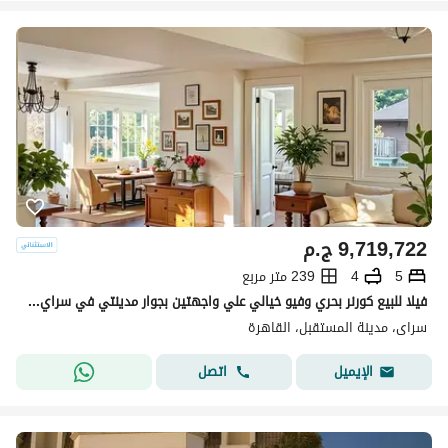
9,719,722
ج.م
5
4
239 متر مربع
فيلا للبيع كورنر بحري وفيو خيالي علي واجهتين بجوار مدينتي في سراي sarai
سراى، مدينة المستقبل، القاهرة
اتصل
الإيميل