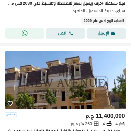
فيلا مستقله 4غرف ريسيل بسعر لقطططه وتقسيط حتي 2030 قس مرحله ري في كمبوند سراي سور بسور مدينتي كمبوند متكامل الخدمات المرافق
سراى، مدينة المستقبل، القاهرة
التسليم
:
الربع 4 من عام 2029
اتصل
الإيميل
11,400,000
ج.م
4
4
260 متر مربع