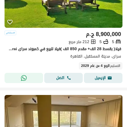
8,900,000
ج.م
5
5
212 متر مربع
فيلا( بقسط 28 الف+ مقدم 850 الف )فيلا للبيع في كمبوند سراى sarai القاهره الجديده new cairo بجوار مدينتي على طريق السويس دقائق من التجمع الخامس
سراى، مدينة المستقبل، القاهرة
التسليم
:
الربع 4 من عام 2029
اتصل
الإيميل