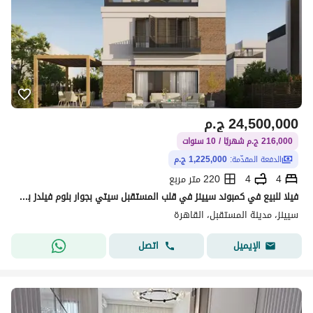
24,500,000
ج.م
216,000 ج.م شهريًا / 10 سنوات
الدفعة المقدّمة:
1,225,000 ج.م
4
4
220 متر مربع
فيلا للبيع في كمبوند سيينز في قلب المستقبل سيتي بجوار بلوم فيلدز بمقدم 5% واقساط علي اطول فتره سداد دقائق من مطار القاره الدولي | Scenes
سيينز، مدينة المستقبل، القاهرة
اتصل
الإيميل