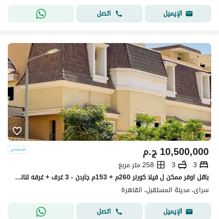
اتصل
الإيميل
10,500,000
ج.م
3
3
258 متر مربع
باقل اوفر ممكن ل فيلا كورنر 260م + 153م جاردن - 3 غرف + غرفه لناني - بموقع متميز جدا ف سراي _ Sarai
سراى، مدينة المستقبل، القاهرة
اتصل
الإيميل