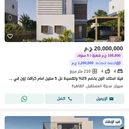
20,000,000
ج.م
100,000 ج.م شهريًا / 5 سنوات
الدفعة المقدّمة:
1,200,000 ج.م
4
4
210 متر مربع
فيلا استاند الون بخصم 25% وتقسيط عل 5 سنين امام كرافت زون في مدينتي دقايق من العاصمه الاداريه
سيينز، مدينة المستقبل، القاهرة
اتصل
الإيميل
قيد الإنشاء