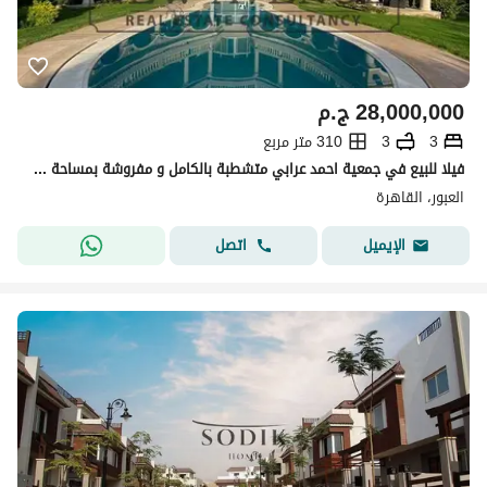
28,000,000
ج.م
3
3
310 متر مربع
فيلا للبيع في جمعية احمد عرابي متشطبة بالكامل و مفروشة بمساحة ارض كبيرة استلام فوري - Ahmed orabi , Obour city
العبور، القاهرة
اتصل
الإيميل