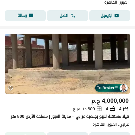
العبور، القاهرة
اتصل
رسالة
الإيميل
Tru
Broker
™
4,000,000
ج.م
4
4
800 متر مربع
فيلا مستقلة للبيع بجمعية عرابي – مدينة العبور | مساحة الأرض 800 متر
عرابي، العبور، القاهرة