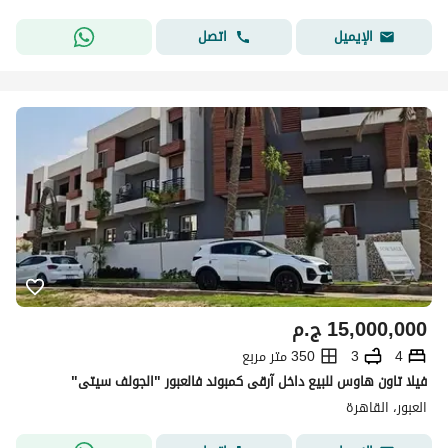
اتصل
الإيميل
15,000,000
ج.م
4
3
350 متر مربع
فيلا تاون هاوس للبيع داخل آرقى كمبوند فالعبور "الجولف سيتى"
العبور، القاهرة