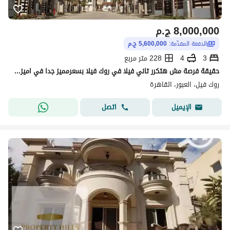
8,000,000
ج.م
الدفعة المقدّمة:
5,600,000 ج.م
3
4
228 متر مربع
حقيقة فرصة مش هتكرر تاني فيلا في روك فيلا بسعرمميز جدا في اميز لوكيشن في الحي الخامس استلام فوري واستلام نص تشطيب
روك فيل، العبور، القاهرة
اتصل
الإيميل