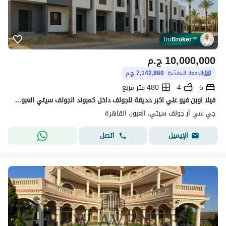
Tru
Broker
™
10,000,000
ج.م
الدفعة المقدّمة:
7,142,860 ج.م
5
4
480 متر مربع
فيلا اوبن فيو علي اكبر حديقة للجولف داخل كمبوند الجولف سيتي العبور استلام فوري
جي سي أر جولف سيتي، العبور، القاهرة
اتصل
الإيميل