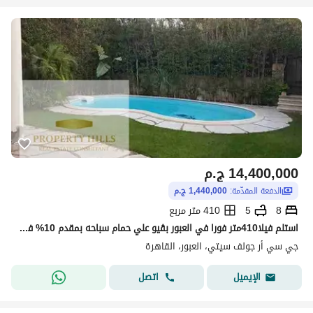
14,400,000
ج.م
الدفعة المقدّمة:
1,440,000 ج.م
8
5
410 متر مربع
استلم فيلا410متر فورا في العبور بڤيو علي حمام سباحه بمقدم 10% فقط
جي سي أر جولف سيتي، العبور، القاهرة
اتصل
الإيميل