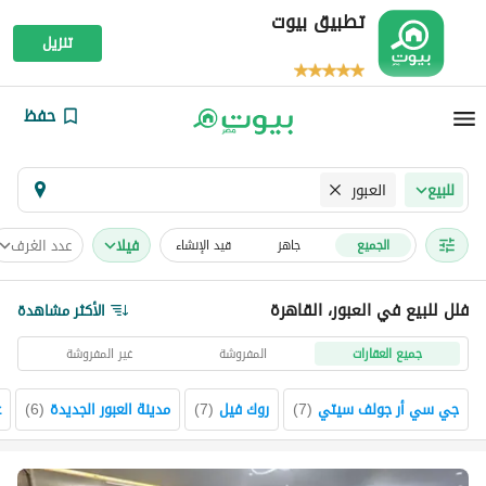
تطبيق بيوت
تنزيل
حفظ
العبور
للبيع
فیلا
عدد الغرف
الجميع
جاهز
قيد الإنشاء
فلل للبيع في العبور، القاهرة
الأكثر مشاهدة
جميع العقارات
المفروشة
غير المفروشة
جي سي أر جولف سيتي
(
7
)
روك فيل
(
7
)
مدينة العبور الجديدة
(
6
)
ع