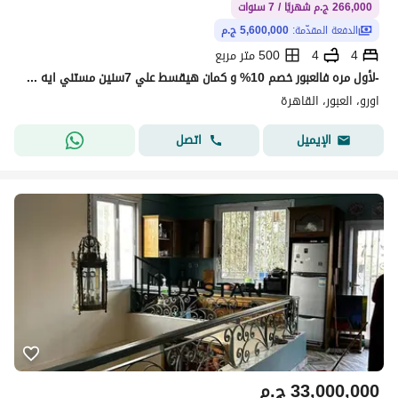
266,000 ج.م شهريًا / 7 سنوات
الدفعة المقدّمة:
5,600,000 ج.م
4
4
500 متر مربع
-لأول مره فالعبور خصم 10% و كمان هيقسط علي 7سنين مستني ايه علشان علشان تسكن في ارقي احياء العبور الحق احجز شقتك في اميز كمبوند في الحي السادس
اورو، العبور، القاهرة
اتصل
الإيميل
33,000,000
ج.م