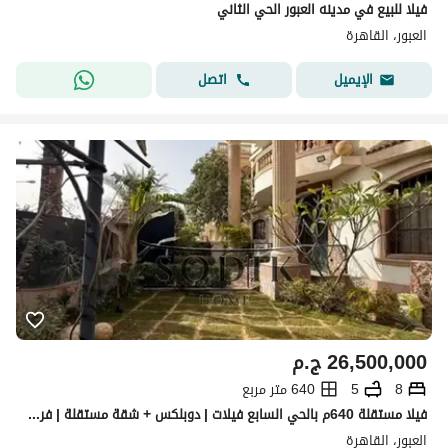
فيلا للبيع في مدينه العبور الحي الثاني
العبور، القاهرة
اتصل
الإيميل
26,500,000
ج.م
8
5
640 متر مربع
فيلا مستقلة 640م بالحي السابع فيلات | دوبلكس + شقة مستقلة | فرصة استثمارية متشطبه اللترا سوبر لوكس ِ
العبور، القاهرة