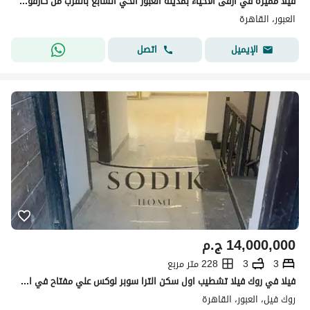
فيلا مميزة في أرقى الأحياء بمدينة العبور الحي السابع بالقرب من كارفور الجولف سيتي متشطبة بالكامل مع امكانية البيع بالعفش
العبور، القاهرة
اتصل
الإيميل
14,000,000
ج.م
3
3
228 متر مربع
فيلا في روك فيلا تشطيب اول سكن الترا سوبر لوكس علي مفتاح في اميز كمبوند في مدينة العبور تقدر تعيش في كمبوند دلوقتي الحق احجز فيلا
روك فيل، العبور، القاهرة