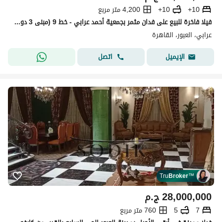
10+
10+
4,200 متر مربع
فيلا فاخرة للبيع على فدان مثمر بجمعية أحمد عرابي - خط 9 (مبنى 3 دوبلكس + شقة ورووف)
عرابي، العبور، القاهرة
اتصل
الإيميل
Tru
Broker
™
28,000,000
ج.م
7
5
760 متر مربع