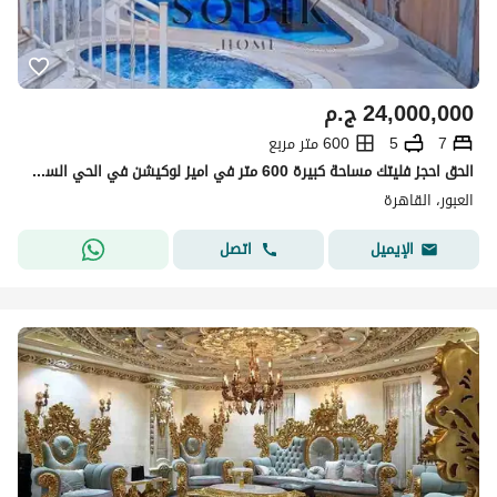
24,000,000
ج.م
7
5
600 متر مربع
الحق احجز فليتك مساحة كبيرة 600 متر في اميز لوكيشن في الحي السابع تطشيب الترا سوبر لوكس علي مفتاح تشطيب اول سكن
العبور، القاهرة
اتصل
الإيميل