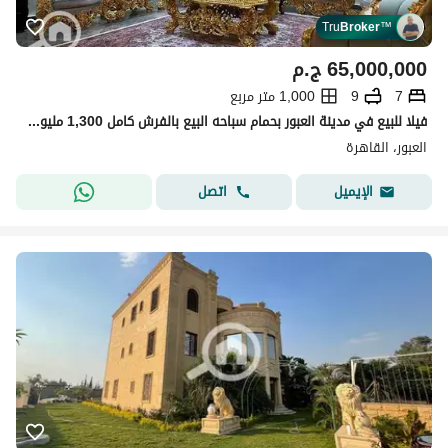
Tru
Broker
™
65,000,000
ج.م
7
9
1,000 متر مربع
فيلا للبيع في مدينة العبور بحمام سباحه البيع بالفرش كامل 1,300 مليون DL دولار
العبور، القاهرة
اتصل
الإيميل