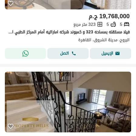
19,768,000
ج.م
5
5
323 متر مربع
فيلا مستقله بمساحه 323 و كمبوند شركه اماراتيه أمام المركز الطبي العالمى كامل الخدمات و المرافق للبيع بخصم 44% عالكاش
البروج، مدينة الشروق، القاهرة
اتصل
الإيميل