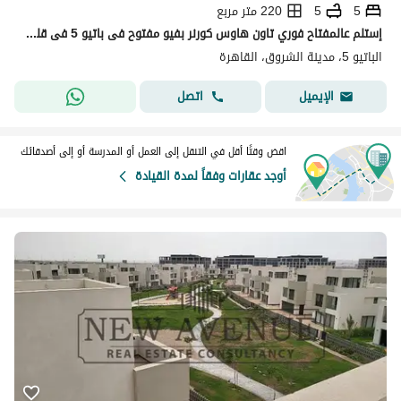
5
5
220 متر مربع
إستلم عالمفتاح فوري تاون هاوس كورنر بفيو مفتوح فى باتيو 5 فى قلب الشروق بجانب تراس مول Patio 5 East La Vista
الباتيو 5، مدينة الشروق، القاهرة
اتصل
الإيميل
اقض وقتًا أقل في التنقل إلى العمل أو المدرسة أو إلى أصدقائك
أوجد عقارات وفقاً لمدة القيادة