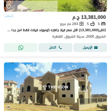
13,381,000
ج.م
5
5
283 متر مربع
كاش(13,381,000) اقل سعر فيلا جاهزه كومبوند فيلات فقط امن جدا مساحه كبيره فيو لاند سكيب صريح لوكيشن مميز علي طريق السويس سور في سور مع لافيستا و سبرينجز في الشروق
الشروق 2000، مدينة الشروق، القاهرة
اتصل
الإيميل