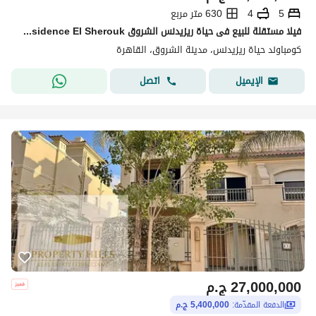
5
4
630 متر مربع
فيلا مستقلة للبيع فى حياة ريزيدنس الشروق Hayah residence El Sherouk ومتشطبة تشطيب كامل جاهزة على الاستلام الفورى
كومباوند حياة ريزيدنس، مدينة الشروق، القاهرة
اتصل
الإيميل
27,000,000
ج.م
الدفعة المقدّمة:
5,400,000 ج.م