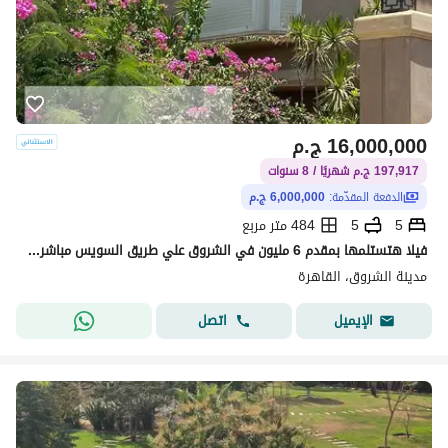
16,000,000
ج.م
197,917 ج.م شهريًا / 8 سنوات
الدفعة المقدّمة:
6,000,000 ج.م
5
5
484 متر مربع
فيلا هتستلمها بمقدم 6 مليون في الشروق علي طريق السويس مباشرة امام مدينتي2
مدينة الشروق، القاهرة
اتصل
الإيميل