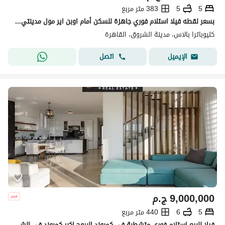
5
5
383 متر مربع
بسعر لقطه فيلا استلام فوري جاهزة للسكن أمام اوبن اير مول مدينتي علي طريق السويس
كليوباترا بالاس، مدينة الشروق، القاهرة
اتصل
الإيميل
9,000,000
ج.م
5
6
440 متر مربع
فيلا للبيع استلام فوري متشطبة في كمبوند البروج اكبر كمبوند في الشروق