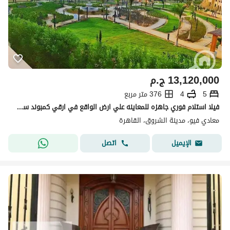
13,120,000
ج.م
5
4
376 متر مربع
فيلا استلام فوري جاهزه للمعاينه علي ارض الواقع في ارقي كمبوند سكني في مدينة الشروق كمبوند المعادي فيو ( Maadi Viwe ) دقايق من مدينتي والتجمع الخامس
معادي فيو، مدينة الشروق، القاهرة
اتصل
الإيميل