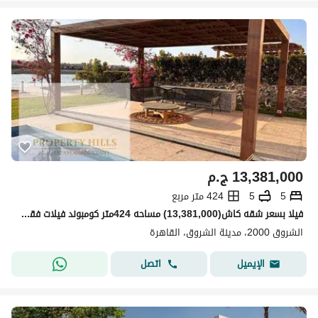
13,381,000
ج.م
5
5
424 متر مربع
فيلا بسعر شقه كاش(13,381,000) مساحه 424متر كومبوند فيلات فقط فيو لاندسكيب في الشروق دايركت علي طريق السويس سورفي سور مع لافيستا امام اوبن اير مول
الشروق 2000، مدينة الشروق، القاهرة
اتصل
الإيميل