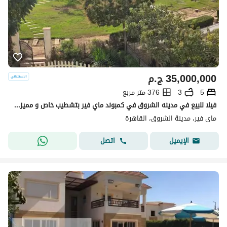
35,000,000
ج.م
5
3
376 متر مربع
فيلا للبيع في مدينه الشروق في كمبوند ماي فير بتشطيب خاص و مميز علي الوايد جاردن والمساحات الخضراء . بمساحه الارض 850م و مساحه المباني 376م .
ماى فير، مدينة الشروق، القاهرة
اتصل
الإيميل