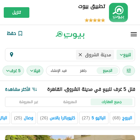
تطبيق بيوت
تنزيل
حفظ
مدينة الشروق
للبيع
فیلا
5 غرف
الجميع
جاهز
قيد الإنشاء
فلل 5 غرف للبيع في مدينة الشروق، القاهرة
الأكثر مشاهدة
جميع العقارات
المفروشة
غير المفروشة
البروج
(
68
)
الباتيو 5
(
27
)
كليوباترا بالاس
(
26
)
وصال
(
25
)
البات