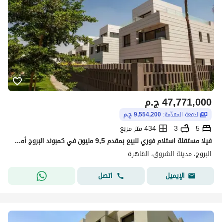
47,771,000
ج.م
الدفعة المقدّمة:
9,554,200 ج.م
5
3
434 متر مربع
فيلا مستقلة استلام فوري للبيع بمقدم 9,5 مليون في كمبوند البروج أمام المركز الطبي العالمي
البروج، مدينة الشروق، القاهرة
اتصل
الإيميل