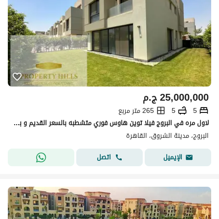
25,000,000
ج.م
5
5
265 متر مربع
لاول مره في البروج فيلا توين هاوس فوري متشطبه بالسعر القديم و بمقدم 5% فقط و اقساط علي 10 سنين في الشروق
البروج، مدينة الشروق، القاهرة
اتصل
الإيميل