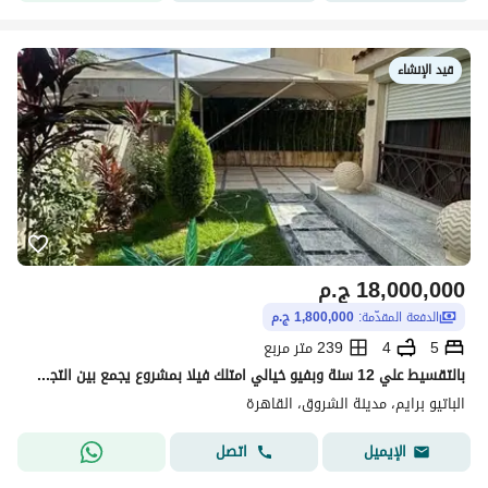
قيد الإنشاء
18,000,000
ج.م
الدفعة المقدّمة:
1,800,000 ج.م
5
4
239 متر مربع
بالتقسيط علي 12 سنة وبفيو خيالي امتلك فيلا بمشروع يجمع بين التجمع الخامس و المستقبل سيتي بجانب ذا سباين مدينتي ودقايق من هايد بارك القاهرة الجديدة
الباتيو برايم، مدينة الشروق، القاهرة
اتصل
الإيميل