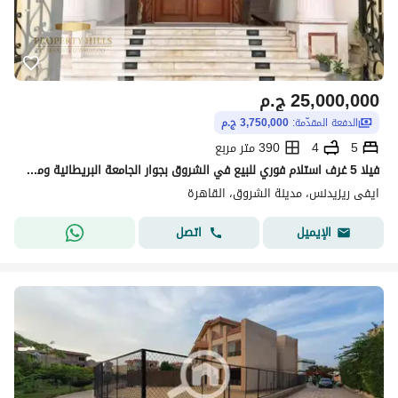
25,000,000
ج.م
الدفعة المقدّمة:
3,750,000 ج.م
5
4
390 متر مربع
فيلا 5 غرف استلام فوري للبيع في الشروق بجوار الجامعة البريطانية ومعاها برايفت pool سور في سور مع البروج
ايفى ريزيدنس، مدينة الشروق، القاهرة
اتصل
الإيميل