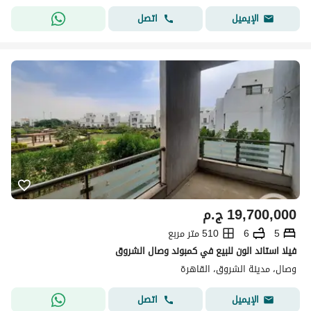
اتصل
الإيميل
19,700,000
ج.م
5
6
510 متر مربع
فيلا استاند الون للبيع في كمبوند وصال الشروق
وصال، مدينة الشروق، القاهرة
اتصل
الإيميل