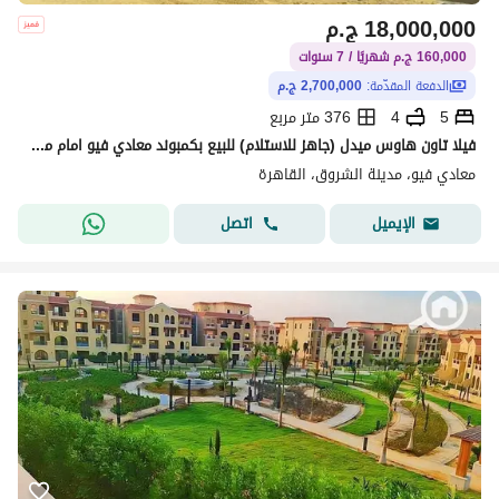
18,000,000
ج.م
160,000 ج.م شهريًا / 7 سنوات
الدفعة المقدّمة:
2,700,000 ج.م
5
4
376 متر مربع
فيلا تاون هاوس ميدل (جاهز للاستلام) للبيع بكمبوند معادي فيو امام مدينتي
معادي فيو، مدينة الشروق، القاهرة
اتصل
الإيميل