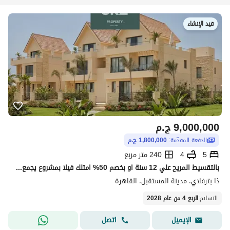
قيد الإنشاء
9,000,000
ج.م
الدفعة المقدّمة:
1,800,000 ج.م
5
4
240 متر مربع
بالتقسيط المريح علي 12 سنة او بخصم 50% امتلك فيلا بمشروع يجمع بين التجمع الخامس و المستقبل سيتي بجانب بريفادو مدينتي ودقايق من هايد بارك
ذا بترفلاي، مدينة المستقبل، القاهرة
التسليم
:
الربع 4 من عام 2028
اتصل
الإيميل