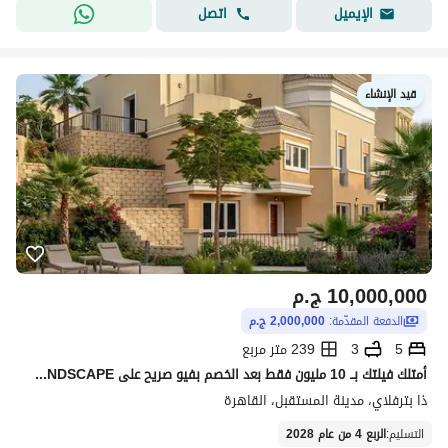
اتصل
الإيميل
قيد الإنشاء
10,000,000
ج.م
الدفعة المقدّمة:
2,000,000 ج.م
5
3
239 متر مربع
أمتلك فيلتك بــ 10 مليون فقط بعد الخصم بفيو صريح على LANDSCAPE بجوار ابراج The Spine مدينتي وبالقرب من التجمع و الرحاب و الشروق و البروج
ذا بترفلاي، مدينة المستقبل، القاهرة
التسليم
:
الربع 4 من عام 2028