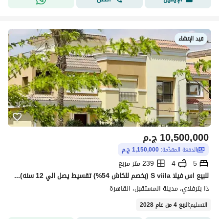
قيد الإنشاء
10,500,000
ج.م
الدفعة المقدّمة:
1,150,000 ج.م
5
4
239 متر مربع
للبيع اس فيلا S viila (بخصم للكاش 54%) تقسيط يصل الي 12 سنه) في القاهره الجديده بجوار مدينتي في كمبوند The Butterfly
ذا بترفلاي، مدينة المستقبل، القاهرة
التسليم
:
الربع 4 من عام 2028