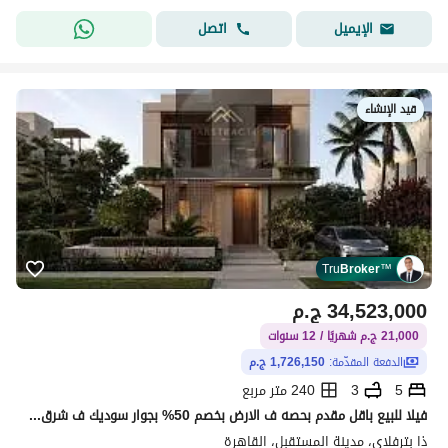
اتصل
الإيميل
قيد الإنشاء
Tru
Broker
™
34,523,000
ج.م
21,000 ج.م شهريًا / 12 سنوات
الدفعة المقدّمة:
1,726,150 ج.م
5
3
240 متر مربع
فيلا للبيع باقل مقدم بحصه ف الارض بخصم 50% بجوار سوديك ف شرق القاهرة الجديدة
ذا بترفلاي، مدينة المستقبل، القاهرة