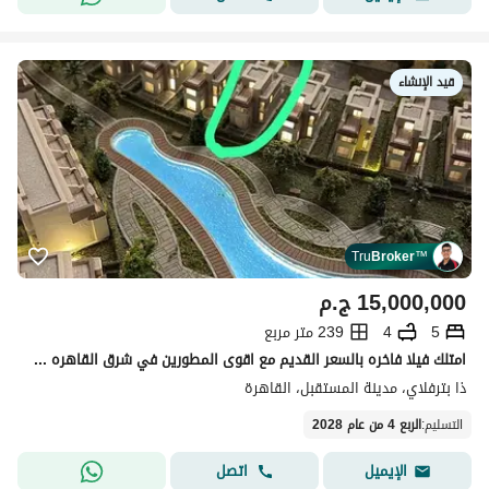
قيد الإنشاء
Tru
Broker
™
15,000,000
ج.م
5
4
239 متر مربع
امتلك فيلا فاخره بالسعر القديم مع اقوى المطورين في شرق القاهره في لوكيشن قوي في مدينة المستقبل و على محور الامل دايركت و بجوار مدينتي ذا بترفلاي
ذا بترفلاي، مدينة المستقبل، القاهرة
التسليم
:
الربع 4 من عام 2028
اتصل
الإيميل