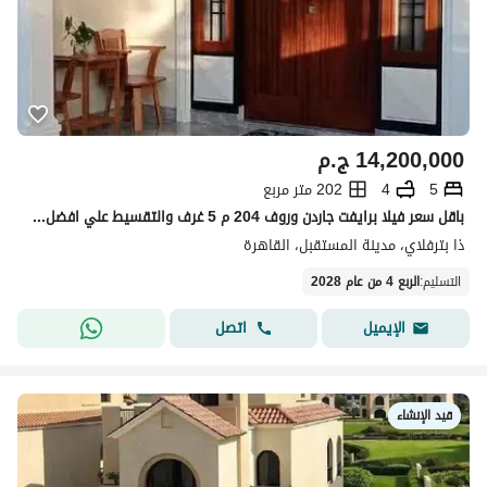
14,200,000
ج.م
5
4
202 متر مربع
باقل سعر فيلا برايفت جاردن وروف 204 م 5 غرف والتقسيط علي افضل فتره سداد في كمبوند سور في سور مع مدينتي
ذا بترفلاي، مدينة المستقبل، القاهرة
التسليم
:
الربع 4 من عام 2028
اتصل
الإيميل
قيد الإنشاء