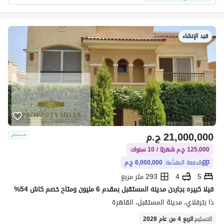
قيد الإنشاء
السعر ابتداءً من
ج.م
15M
التسليم
21,000,000
ج.م
الربع 4 من عام 2028
125,000 ج.م شهريًا / 10 سنوات
مشروع متعدد الاستخدامات يجمع بين الأحياء الفاخرة والمناطق
الدفعة المقدّمة:
6,000,000 ج.م
التجارية. يهدف تصميم هذا المشروع إلى تلبية كافة احتياجات
5
4
293 متر مربع
رواده في مكان واحد، من أعلى مستويات الراحة في أفضل المواقع
فيلا كبيره بجاردن مدينه المستقبل بمقدم 6 مليون ومتاح خصم كاش 54%
إلى خيارات التسوق والترفيه المتنوعة.
ذا بترفلاي، مدينة المستقبل، القاهرة
إقرأ المزيد
التسليم
:
الربع 4 من عام 2028