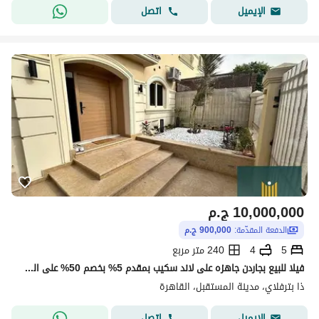
اتصل
الإيميل
10,000,000
ج.م
الدفعة المقدّمة:
900,000 ج.م
5
4
240 متر مربع
فيلا للبيع بجاردن جاهزه على لاند سكيب بمقدم 5% بخصم 50% على الكاش وبالتقسيط على 12 سنه سور في سور لمدينتي في كمبوند ذا بترفلاي The butterfly
ذا بترفلاي، مدينة المستقبل، القاهرة
اتصل
الإيميل