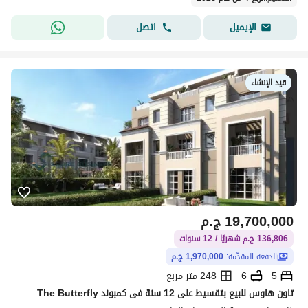
اتصل
الإيميل
قيد الإنشاء
19,700,000
ج.م
136,806 ج.م شهريًا / 12 سنوات
الدفعة المقدّمة:
1,970,000 ج.م
5
6
248 متر مربع
تاون هاوس للبيع بتقسيط على 12 سنة فى كمبوند The Butterfly