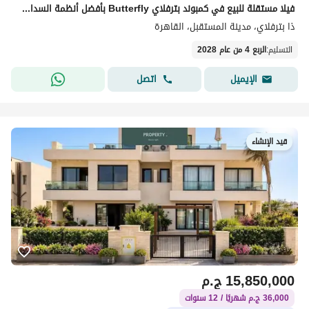
فيلا مستقلة للبيع في كمبوند بترفلاي Butterfly بأفضل أنظمة السداد اقل مقدم + خصم كبير للكاش
ذا بترفلاي، مدينة المستقبل، القاهرة
التسليم
:
الربع 4 من عام 2028
اتصل
الإيميل
قيد الإنشاء
15,850,000
ج.م
36,000 ج.م شهريًا / 12 سنوات