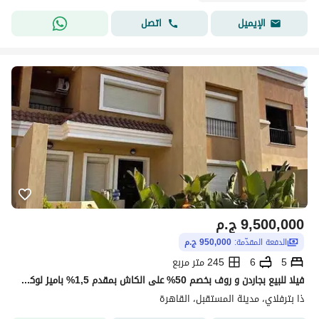
تفاصيل العقار
اتصل
الإيميل
عن المشروع
9,500,000
ج.م
الدفعة المقدّمة:
950,000 ج.م
5
6
245 متر مربع
فيلا للبيع بجاردن و روف بخصم 50% على الكاش بمقدم 1,5% باميز لوكيشن على طريق السويس بتقسيط على 12 سنه في كمبوند ذا بترفلاي المستقبل The butterfly
ذا بترفلاي، مدينة المستقبل، القاهرة