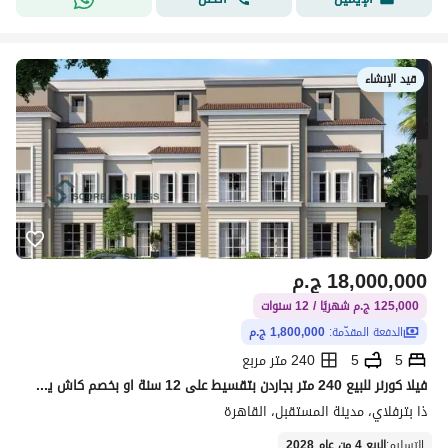
قيد الإنشاء
18,000,000
ج.م
125,000 ج.م شهريًا / 12 سنوات
الدفعة المقدّمة:
1,800,000 ج.م
5
5
240 متر مربع
فيلا كورنر للبيع 240 متر بجاردن بتقسيط على 12 سنة او بخصم كاش يصل الي 54%
ذا بترفلاي، مدينة المستقبل، القاهرة
التسليم
:
الربع 4 من عام 2028