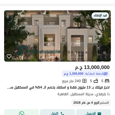
قيد الإنشاء
13,000,000
ج.م
الدفعة المقدّمة:
1,300,000 ج.م
5
5
240 متر مربع
احجز فيلتك بــ 13 مليون فقط و استفاد بخصم الــ 54% في المستقبل سيتى بجانب بريفادو مدينتي و ابراج ذا سباين ودقايق من هايد بارك القاهرة الجديدة
ذا بترفلاي، مدينة المستقبل، القاهرة
التسليم
:
الربع 4 من عام 2028
اتصل
الإيميل