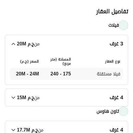
تفاصيل العقار
فيلات
3 غرف
من
ج.م
20M
المساحة (متر
نوع العقار
السعر (
ج.م
)
مربع)
فيلا مستقلة
175 - 240
20M - 24M
4 غرف
من
ج.م
15M
تاون هاوس
المساحة (متر
نوع العقار
السعر (
ج.م
)
مربع)
15M - 18M
212 - 239
S Villa type A
4 غرف
من
ج.م
17.7M