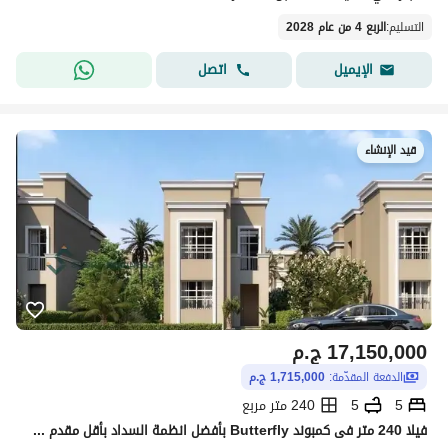
التسليم
:
الربع 4 من عام 2028
اتصل
الإيميل
قيد الإنشاء
17,150,000
ج.م
الدفعة المقدّمة:
1,715,000 ج.م
5
5
240 متر مربع
فيلا 240 متر فى كمبوند Butterfly بأفضل انظمة السداد بأقل مقدم + خصم كبير على الكاش