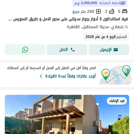
الدفعة المقدّمة:
3,450,000 ج.م
5
2
240 متر مربع
فيلا استاندالون 3 أدوار بجوار مدينتى على محور الامل و طريق السويس للبيع بخصم كبير كومبوند بتر فلاى موقع مميز مدينة المستقبل بالقرب من سراي و ات ايست
ذا بترفلاي، مدينة المستقبل، القاهرة
التسليم
:
الربع 4 من عام 2028
اتصل
الإيميل
اقض وقتًا أقل في التنقل إلى العمل أو المدرسة أو إلى أصدقائك
أوجد عقارات وفقاً لمدة القيادة
قيد الإنشاء