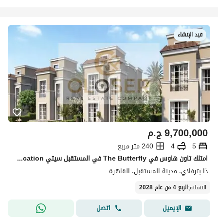
قيد الإنشاء
9,700,000
ج.م
5
4
240 متر مربع
امتلك تاون هاوس في The Butterfly في المستقبل سيتي prime location في القاهره الجديده
ذا بترفلاي، مدينة المستقبل، القاهرة
التسليم
:
الربع 4 من عام 2028
اتصل
الإيميل