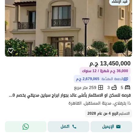
قيد الإنشاء
13,450,000
ج.م
36,000 ج.م شهريًا / 12 سنوات
الدفعة المقدّمة:
2,679,065 ج.م
5
3
259 متر مربع
فرصه للسكن او الاستثمار بأعلى عائد بجوار ابراج سباين مدينتي بخصم 50% امتلك الان فيلا استاندالون بتر فلاى مستقبل سيتي بالقرب سراي جرين سكوير صبور
ذا بترفلاي، مدينة المستقبل، القاهرة
التسليم
:
الربع 4 من عام 2028
اتصل
الإيميل