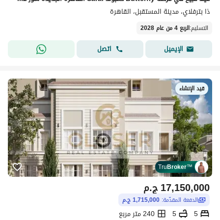
ذا بترفلاي، مدينة المستقبل، القاهرة
التسليم
:
الربع 4 من عام 2028
اتصل
الإيميل
قيد الإنشاء
Tru
Broker
™
17,150,000
ج.م
الدفعة المقدّمة:
1,715,000 ج.م
5
5
240 متر مربع