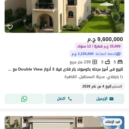
9,600,000
ج.م
35,000 ج.م شهريًا / 12 سنوات
الدفعة المقدّمة:
2,100,000 ج.م
5
3
239 متر مربع
للبيع فى أميز مرحله بكومبوند بتر فلاى فيلا 3 أدوار Double View مع Private Pool موقع مميز على محور الامل بجوار سراى دقايق من مدينتى و التجمع الخامس
ذا بترفلاي، مدينة المستقبل، القاهرة
التسليم
:
الربع 4 من عام 2028
اتصل
الإيميل
قيد الإنشاء