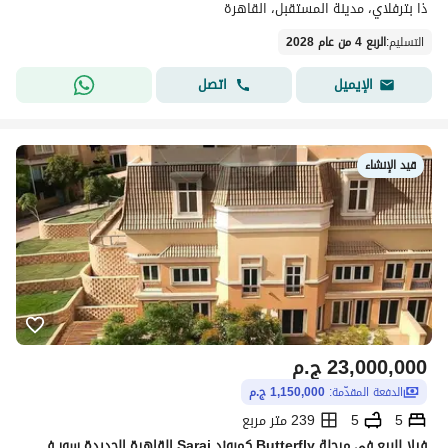
ذا بترفلاي، مدينة المستقبل، القاهرة
التسليم
:
الربع 4 من عام 2028
اتصل
الإيميل
قيد الإنشاء
23,000,000
ج.م
الدفعة المقدّمة:
1,150,000 ج.م
5
5
239 متر مربع
فيلا للبيع في مرحلة Butterfly كمبوند Sarai القاهرة الجديدة سور في سور مع مدينتي | موقع مميز | كمبوند متكامل | خصوصية ورفاهية وفرصة سكن واستثمار