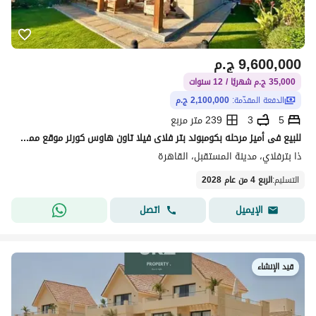
9,600,000
ج.م
35,000 ج.م شهريًا / 12 سنوات
الدفعة المقدّمة:
2,100,000 ج.م
5
3
239 متر مربع
للبيع فى أميز مرحله بكومبوند بتر فلاى فيلا تاون هاوس كورنر موقع مميز على محور الامل بجوار سراى لافيستا سيتى جرين سكوير دقايق من مدينتى و التجمع الخامس
ذا بترفلاي، مدينة المستقبل، القاهرة
التسليم
:
الربع 4 من عام 2028
اتصل
الإيميل
قيد الإنشاء