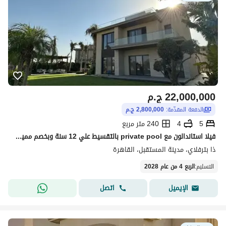
22,000,000
ج.م
الدفعة المقدّمة:
2,800,000 ج.م
5
4
240 متر مربع
فيلا استاندالون مع private pool بالتقسيط علي 12 سنة وبخصم مميز مع فيو مفتوح علي lake في بترفلاي علي طريق السويس امام الشروق وبجوار سراي
ذا بترفلاي، مدينة المستقبل، القاهرة
التسليم
:
الربع 4 من عام 2028
اتصل
الإيميل