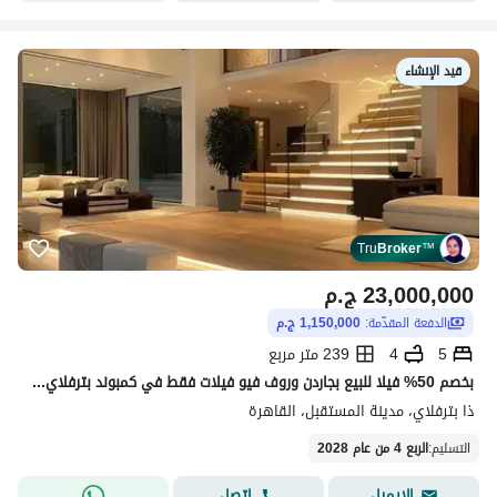
قيد الإنشاء
Tru
Broker
™
23,000,000
ج.م
الدفعة المقدّمة:
1,150,000 ج.م
5
4
239 متر مربع
بخصم 50% فيلا للبيع بجاردن وروف فيو فيلات فقط في كمبوند بترفلاي the butterfly بجوار مدينتي madinaty في قلب مدينه المستقبل القاهرة الجديدة new cairo
ذا بترفلاي، مدينة المستقبل، القاهرة
التسليم
:
الربع 4 من عام 2028
اتصل
الإيميل