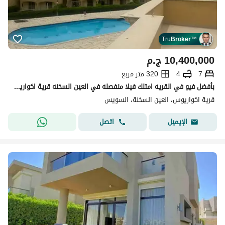
Tru
Broker
™
10,400,000
ج.م
7
4
320 متر مربع
بأفضل فيو في القريه امتلك فيلا منفصله في العين السخنه قرية اكواريوس متاح بالقريه جميع الخدمات منها حمامات سباحه ,مطاعم ,كافيهات, أكوا بارك للاطفال . . .
قرية اكواريوس، العين السخنة، السويس
اتصل
الإيميل