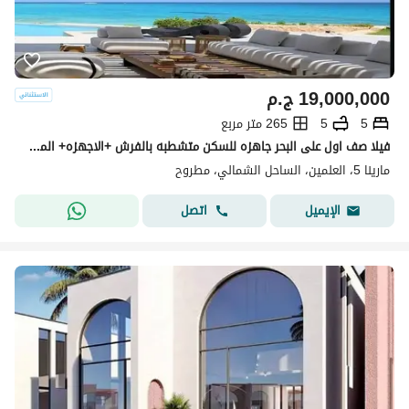
19,000,000
ج.م
5
5
265 متر مربع
فيلا صف اول على البحر جاهزه للسكن متشطبه بالفرش +الاجهزه+ المطبخ+التكييفات في مارينا 5 marina5 الساحل الشمالي قبل لسان الوزراء بجوارRixos
مارينا 5، العلمين، الساحل الشمالي، مطروح
اتصل
الإيميل