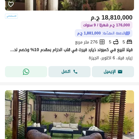
18,810,000
ج.م
176,000 ج.م شهريًا / 9 سنوات
الدفعة المقدّمة:
1,881,000 ج.م
5
5
276 متر مربع
فيلا للبيع في كمبوند ذيارد فيرت في قلب الحزام بمقدم 10% وخصم لحد 20 %
زيارد فيلا، 6 اكتوبر، الجيزة
اتصل
الإيميل