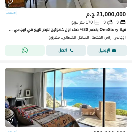
21,000,000
ج.م
3
3
170 متر مربع
فيلا OneStory بخصم 30% صف اول خطوتين للبحر للبيع في اوجامي سوديك ogami sodic north coast راس الحكمه بجوار فوكا باى وماونتن فيو ولافيستا
اوجامي، راس الحكمة، الساحل الشمالي، مطروح
اتصل
الإيميل