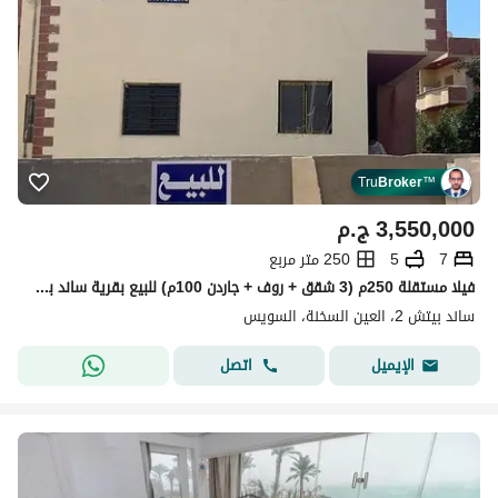
Tru
Broker
™
3,550,000
ج.م
7
5
250 متر مربع
فيلا مستقلة 250م (3 شقق + روف + جاردن 100م) للبيع بقرية ساند بيتش B - العين السخنة | خطوات من البحر بسعر 3.55 مليون
ساند بيتش 2، العين السخنة، السويس
اتصل
الإيميل