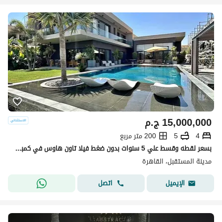
15,000,000
ج.م
4
5
200 متر مربع
بسعر لقطه وقسط علي 5 سنوات بدون ضغط فيلا تاون هاوس في كمبوند جاهز للمعاينه باميز سعر ولوكيشن وفيو وخصوصيه كامله 100% دقايق الي Haptow- L'Avenir-مدينتي
مدينة المستقبل، القاهرة
اتصل
الإيميل