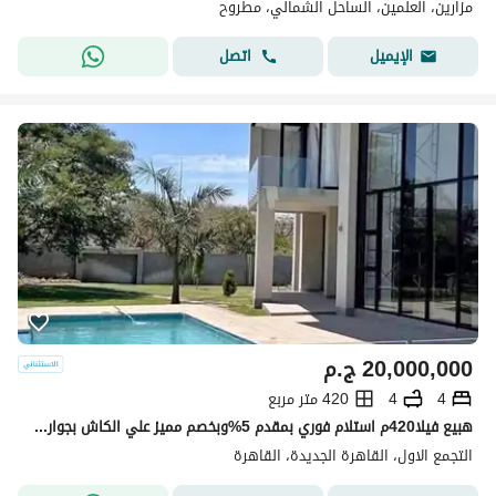
مزارين، العلمين، الساحل الشمالي، مطروح
اتصل
الإيميل
20,000,000
ج.م
4
4
420 متر مربع
هبيع فيلا420م استلام فوري بمقدم 5%وبخصم مميز علي الكاش بجوار فندق توليب باق
التجمع الاول، القاهرة الجديدة، القاهرة