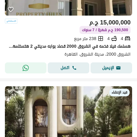
15,000,000
ج.م
190,500 ج.م شهريًا / 7 سنوات
4
4
238 متر مربع
هسلمك فيلا فخمه في الشروق 2000 قصاد بوابه مدينتي 2 هتستلمها فوري بكاش 15 مليون
الشروق 2000، مدينة الشروق، القاهرة
اتصل
الإيميل
قيد الإنشاء