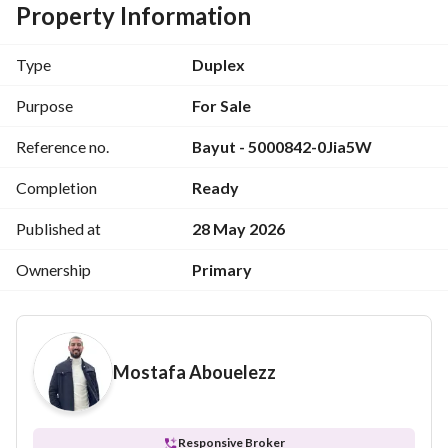
مثل الطريق الدائري وطريق السويس. 
Property Information
- قرب موقع الكمبوند من اهم المشاريع السكنية في القاهرة 
الجديدة
Type
Duplex
مثل كمبوند هايد بارك وماونتن فيو اي سيتي . 
- يبعد عن مدينتي والعاصمة الادارية الجديدة مسافة قدرها خمس 
Purpose
For Sale
دقائق فقط.
Reference no.
Bayut - 5000842-0Jia5W
Completion
Ready
Published at
28 May 2026
Ownership
Primary
Mostafa Abouelezz
Responsive Broker