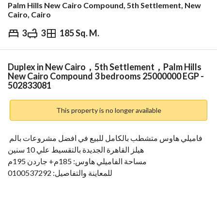
Palm Hills New Cairo Compound, 5th Settlement, New
Cairo, Cairo
3
3
185 Sq. M.
EGP
25,000,000
Overview
Trends & Indices
Mortgage
N
Duplex in New Cairo，5th Settlement，Palm Hills
New Cairo Compound 3 bedrooms 25000000 EGP -
502833081
This property is no longer available
فاميلي هاوس متشطب بالكامل للبيع في افضل مشروعات بالم 
هيلز القاهرة الجديدة بالتقسيط علي 10 سنين
مساحة الفاميلي هاوس: 185م+ جاردن 195م
للمعاينة والتفاصيل: 0100537292
موقع كمبوند بالم هيلز القاهرة الجديدة (Palm Hills New Cairo)
- ان اهم ما يميز كمبوند بالم هيلز القاهرة الجديدة موقعه الذي 
يتوسط الكثير من المحاور الرئسية