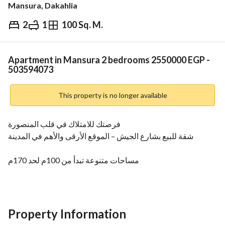
Mansura, Dakahlia
2
1
100 Sq. M.
EGP
2,550,000
Overview
Trends & Indices
Mortgage
N
Apartment in Mansura 2 bedrooms 2550000 EGP -
503594073
This property is no longer available
فرصتك للامتلاك في قلب المنصورة
شقة للبيع بشارع الجيش – الموقع الأرقى والأهم في المدينة
مساحات متنوعة تبدأ من 100م لحد 170م
تقسيمات مختلفة تناسب جميع الاحتياجات
التشطيب: على الأحمر (اختار تشطيبك على ذوقك)
أدوار متعددة متاحة
عدادات كهرباء ومياه موجودة
Property Information