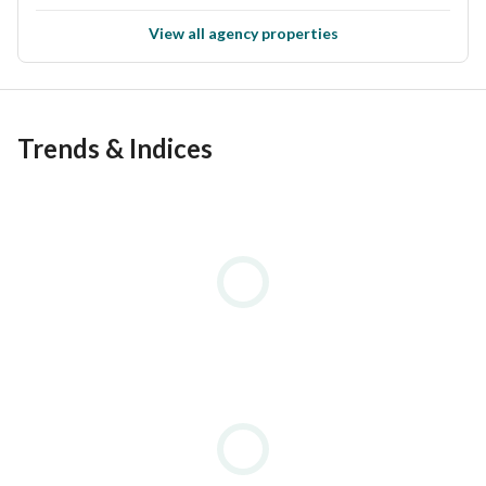
View all agency properties
العنوان: 86 شارع الجمهورية – أعلى مكتبة دار المعارف – 
المنصورة
Trends & Indices