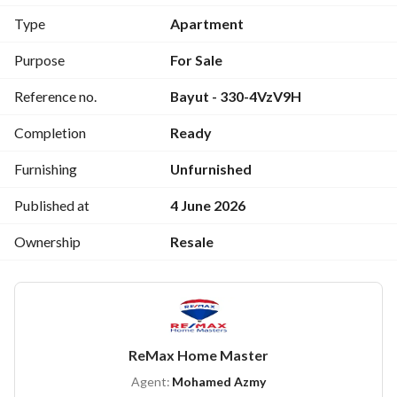
كل اللي محتاجه تلاقيه
Type
Apartment
استثمار مضمون وسكن راقي
Purpose
For Sale
Reference no.
Bayut - 330-4VzV9H
متاح تسهيلات في السداد
Completion
Ready
للتواصل مباشرة مع الوكيل:
الأستاذ / محمد عزمي
Furnishing
Unfurnished
View Contact Detail
واتساب: اضغط هنا
Published at
4 June 2026
Ownership
Resale
--
ريـ/ـماكس هوم ماسترز – أحد فروع شركة #ريماكس العالمية 
الأولى في التسويق العقاري. 
بيع – شراء – إيجار
ReMax Home Master
مشاريع المنصورة الجديدة – العاصمة الإدارية – التجمع الخامس
Agent:
Mohamed Azmy
كل ده تحت سقف واحد وبـ صفر عمولة