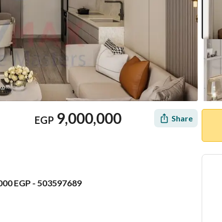
9,000,000
Share
EGP
000 EGP - 503597689
Mortgage
Location & Nearby