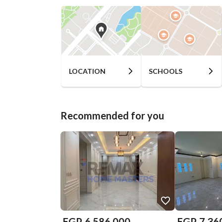
LOCATION
SCHOOLS
Recommended for you
EGP
6,586,000
EGP
7,36