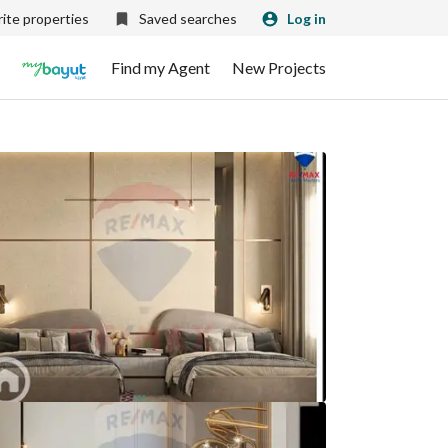
ite properties
Saved searches
Log in
Find my Agent
New Projects