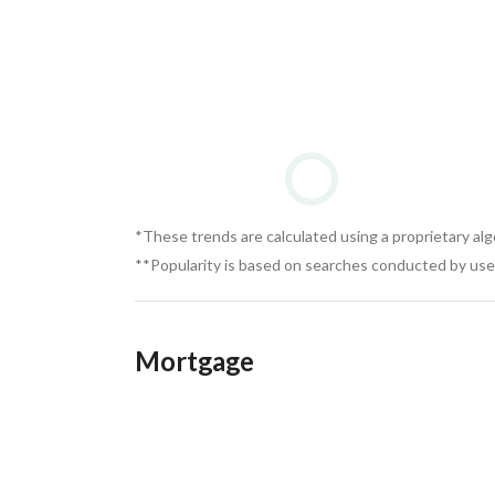
العنوان: 67 شارع الجمهورية – المنصورة
لا يوجد لنا أي فروع أخرى بالمنصورة. 
وانتبه من الصفحات المقلدة
*These trends are calculated using a proprietary al
**Popularity is based on searches conducted by user
Mortgage