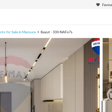
Favour
ts for Sale in Mansura
Bayut - 330-NAFo7s