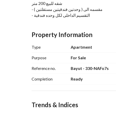
شقه للبيع 200 متر
- مقسمه الى ( وحدتين فندقيتين مستقلتين )
- التقسيم الداخلى لكل وحده فندقية
( 2 غرفه + ريسبشن + مطبخ + حمام )
- تشطيب فندقى الترا سوبر لوكس
Property Information
- دور خامس رخصه + مبانى حديثه
للتفاصيل / محمد فتحى 
View Contact Detail
Type
Apartment
- Whats App :
https://wa. me/2
Purpose
View Contact Detail
For Sale
Reference no.
Bayut - 330-NAFo7s
-------------------------------------------------
ريماكس هوم ماسترز | RE/MAX
Completion
Ready
#1 لعامي 2023 & 2024
الأعلى عدد عمليات بيع اخر 4 سنوات
إحنا بنبيع… مش مجرد إعلانات
Trends & Indices
لعاصمة – الساحل – المنصورة الجديدة (بدون عمولات