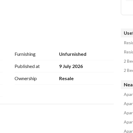
Usef
Resid
Resid
Furnishing
Unfurnished
2 Be
Published at
9 July 2026
2 Be
Ownership
Resale
Nea
 احدي فروع ريماكس الاولي عالميا للتسويق العقاري
Apar
Apar
Apar
مشاريع التجمع – ا)
Apar
Apar