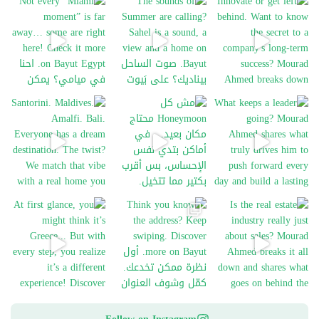
a
g
i
n
a
Santorini. Maldives. Amalfi. Bali. Everyone has
Wh
t
i
o
n
At first glance, you might think it’s Greece... Bu
Think you know the addres
Is