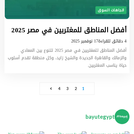
اتجاهات السوق
أفضل المناطق للمغتربين في مصر 2025
4 دقائق للقراءة
17 نوفمبر 2025
أفضل المناطق للمغتربين في مصر 2025 تتنوع بين المعادي
والزمالك والقاهرة الجديدة والشيخ زايد، وكل منطقة تقدم أسلوب
حياة يناسب المغتربين.
P
4
3
2
1
o
s
t
s
bayutegypt
p
Not every “Miami moment” is far away… some are
The sounds of Summer are 
In