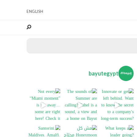
ENGLISH
bayutegypt
Not every “Miami moment” is far away… 
The sounds of Summer 
I
Santorini. Maldives. Amalfi. Bali. Everyon
W