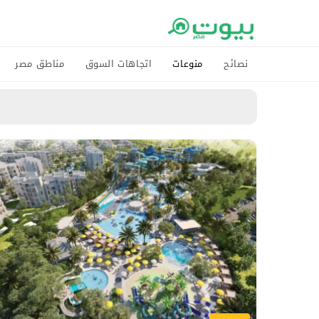
نصائح
منوعات
اتجاهات السوق
مناطق مصر
م
ق
ا
ل
ا
ت
B
a
y