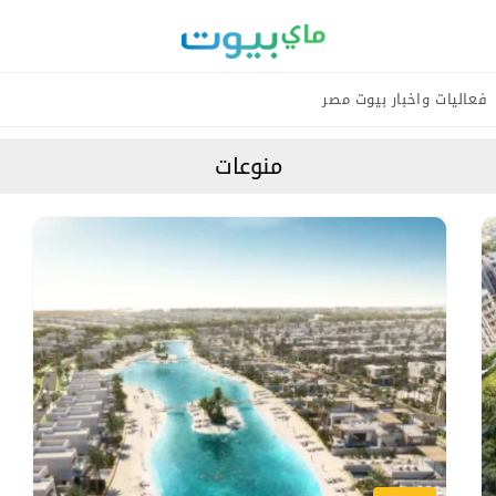
فعاليات واخبار بيوت مصر
منوعات
some are rig
are calling? Sahel is a sound
nnovate or get left behind. Want to know the secr
مش كل Honeymoon محتاج مكان بعيد… في أماكن بتدي نفس
hat keeps a leader going? Mourad Ahmed shares wha
e has