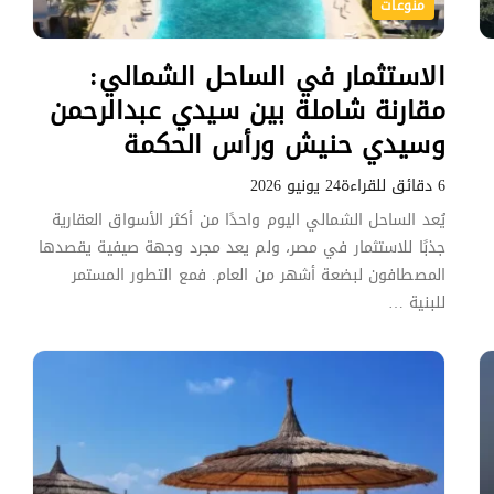
منوعات
الاستثمار في الساحل الشمالي:
... Bu
ddress? Keep swiping. Discover
 the real estate industry really just about sale
مقارنة شاملة بين سيدي عبدالرحمن
وسيدي حنيش ورأس الحكمة
6 دقائق للقراءة
24 يونيو 2026
يُعد الساحل الشمالي اليوم واحدًا من أكثر الأسواق العقارية
جذبًا للاستثمار في مصر، ولم يعد مجرد وجهة صيفية يقصدها
المصطافون لبضعة أشهر من العام. فمع التطور المستمر
للبنية …