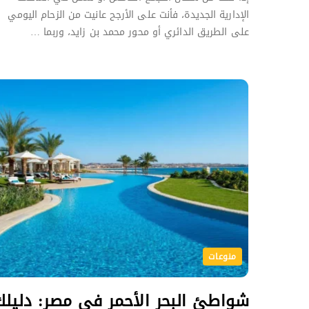
الإدارية الجديدة، فأنت على الأرجح عانيت من الزحام اليومي
على الطريق الدائري أو محور محمد بن زايد، وربما …
منوعات
شواطئ البحر الأحمر في مصر: دليلك