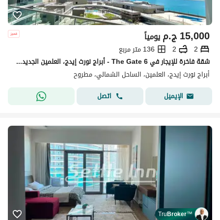
15,000
ج.م
يومياً
2
2
136 متر مربع
شقة فاخرة للإيجار في The Gate 6 - أبراج نورث إيدج، العلمين الجديدة | فيو مباشر بحر ولاجون | مفروشة سوبر لوكس
أبراج نورث إيدج، العلمين، الساحل الشمالي، مطروح
اتصل
الإيميل
Tru
Broker
™