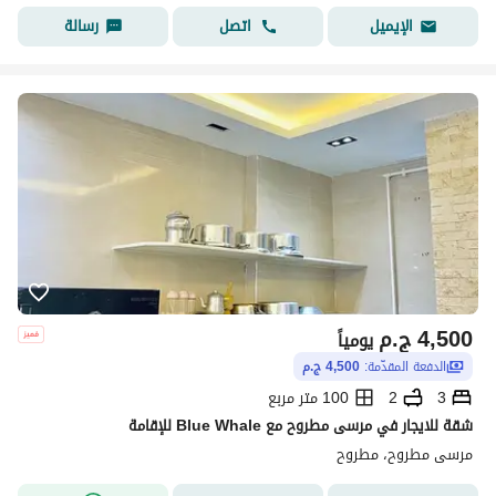
اتصل
رسالة
الإيميل
4,500
ج.م
يومياً
الدفعة المقدّمة:
4,500 ج.م
3
2
100 متر مربع
شقة للايجار في مرسى مطروح مع Blue Whale للإقامة
مرسى مطروح، مطروح