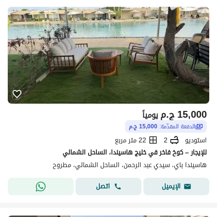
15,000
ج.م
يومياً
الدفعة المقدّمة:
15,000 ج.م
استوديو
2
22 متر مربع
للإيجار – كوخ فاخر في خليج هاسيندا، الساحل الشمالي
هاسيندا باي، سيدي عبد الرحمن، الساحل الشمالي، مطروح
اتصل
الإيميل