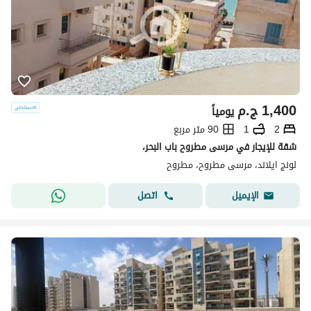
1,400
ج.م
يومياً
2
1
90 متر مربع
شقة للإيجار في مرسى مطروح باب البحر،
لونج ايلاند، مرسى مطروح، مطروح
اتصل
الإيميل