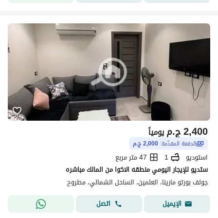
2,400
ج.م
يومياً
الدفعة المقدّمة:
2,000 ج.م
استوديو
1
47 متر مربع
ستديو للإيجار اليومي منطقه الاكوا من المالك مباشره
جولف بورتو مارينا، العلمين، الساحل الشمالي، مطروح
اتصل
الإيميل