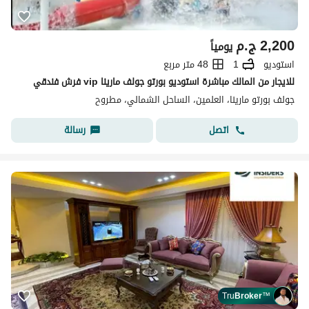
2,200
ج.م
يومياً
استوديو
1
48 متر مربع
للايجار من المالك مباشرة استوديو بورتو جولف مارينا vip فرش فندقي
جولف بورتو مارينا، العلمين، الساحل الشمالي، مطروح
اتصل
رسالة
Tru
Broker
™