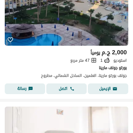
2,000
ج.م
يومياً
استوديو
1
47 متر مربع
بورتو جولف مارينا
جولف بورتو مارينا، العلمين، الساحل الشمالي، مطروح
اتصل
رسالة
الإيميل