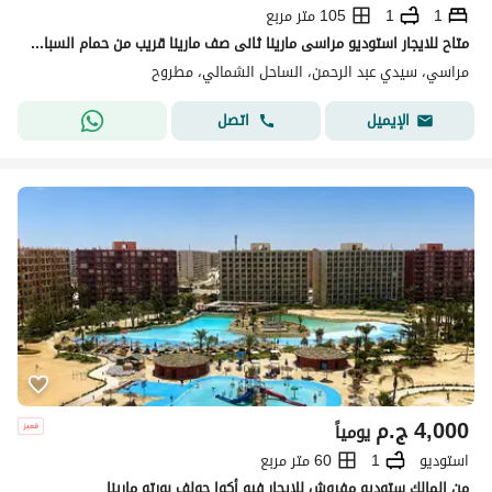
1
1
105 متر مربع
متاح للايجار استوديو مراسى مارينا ثانى صف مارينا قريب من حمام السباحه
مراسي، سيدي عبد الرحمن، الساحل الشمالي، مطروح
اتصل
الإيميل
4,000
ج.م
يومياً
استوديو
1
60 متر مربع
من المالك ستوديو مفروش للإيجار فيو أكوا جولف بورتو مارينا