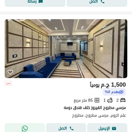
اتصل
رسالة
1,500
ج.م
يومياً
مقدم 0%
2
1
85 متر مربع
مرسي مطروح الفيروز خلف فندق دومه
علم الروم، مرسى مطروح، مطروح
اتصل
الإيميل