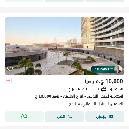
Tru
Broker
™
10,000
ج.م
يومياً
استوديو
1
49 متر مربع
استوديو للايجار اليومى - ابراج العلمين - بسعر10,000 ج
العلمين، الساحل الشمالي، مطروح
اتصل
الإيميل