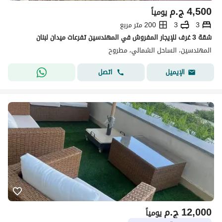
4,500
ج.م
يومياً
3
3
200 متر مربع
شقة 3 غرف للإيجار المفروش في المهندسين تفرعات ميدان لبنان
المهندسين، الساحل الشمالي، مطروح
اتصل
الإيميل
12,000
ج.م
يومياً