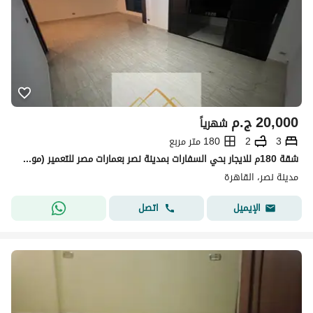
20,000
ج.م
شهرياً
3
2
180 متر مربع
شقة 180م للايجار بحي السفارات بمدينة نصر بعمارات مصر للتعمير (موقع مميز جدا)
مدينة نصر، القاهرة
اتصل
الإيميل