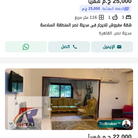
25,000
ج.م
شهرياً
الدفعة المقدّمة:
25,000 ج.م
3
1
116 متر مربع
شقة مفروش للايجار فى مدينة نصر المنطقة السادسة
مدينة نصر، القاهرة
اتصل
الإيميل
Tru
Broker
™
22,000
ج.م
شهرياً