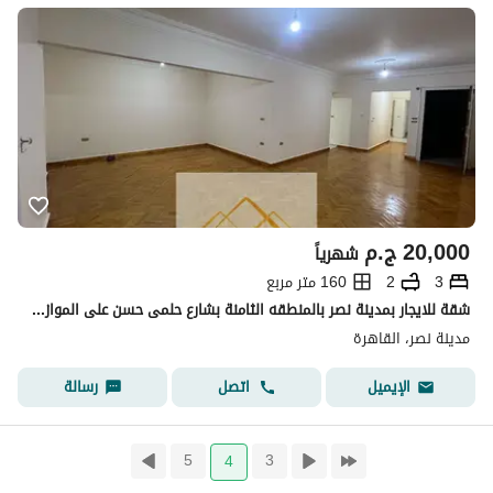
20,000
ج.م
شهرياً
3
2
160 متر مربع
شقة للايجار بمدينة نصر بالمنطقه الثامنة بشارع حلمى حسن على الموازى لمصطفى النحاس وبالقرب من السراج مول.
مدينة نصر، القاهرة
اتصل
رسالة
الإيميل
5
3
4