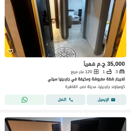
35,000
ج.م
شهرياً
3
1
120 متر مربع
للايجار شقة مفروشة ومكيفة في جاردينيا سيتي
كومباوند جاردينيا، مدينة نصر، القاهرة
اتصل
الإيميل