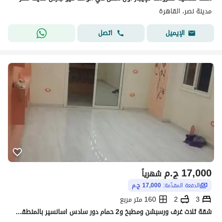
مدينة نصر، القاهرة
اتصل
الإيميل
17,000
ج.م
شهرياً
الدفعة المقدّمة:
17,000 ج.م
3
2
160 متر مربع
شقة ثلاث غرف ورسبشن ومطبخ و2 حمام دور سادس اسانسير بالمنطقة العاشرة قريبة من مسجد الحسن