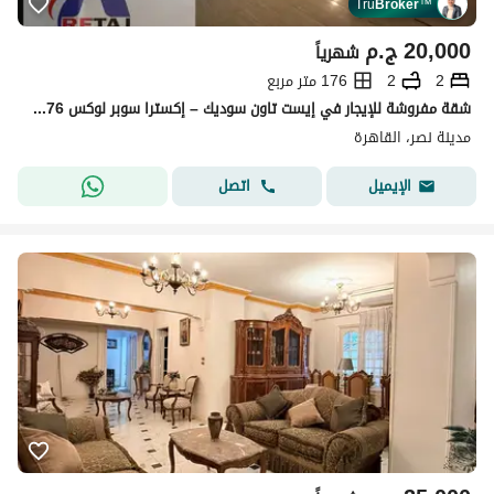
Tru
Broker
™
20,000
ج.م
شهرياً
2
2
176 متر مربع
شقة مفروشة للإيجار في إيست تاون سوديك – إكسترا سوبر لوكس 176م
مدينة نصر، القاهرة
اتصل
الإيميل