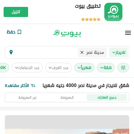
تطبيق بيوت
تنزيل
حفظ
مدينة نصر
للايجار
شقة
شهرياً
عدد الغرف
عدد الحمامات
40K - أقل سعر 
شقق للايجار في مدينة نصر 4000 جنيه شهريا
الأكثر مشاهدة
جميع العقارات
المفروشة
غير المفروشة