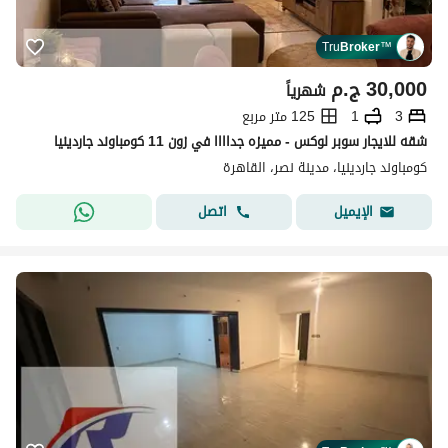
Tru
Broker
™
30,000
ج.م
شهرياً
3
1
125 متر مربع
شقه للايجار سوبر لوكس - مميزه جداااا في زون 11 كومباوند جاردينيا
كومباوند جاردينيا، مدينة نصر، القاهرة
اتصل
الإيميل