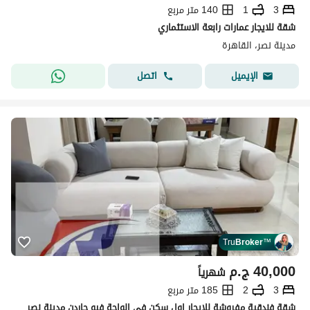
3
1
140 متر مربع
شقة للايجار عمارات رابعة الاستثماري
مدينة نصر، القاهرة
اتصل
الإيميل
Tru
Broker
™
40,000
ج.م
شهرياً
3
2
185 متر مربع
شقة فندقية مفروشة للإيجار اول سكن في الواحة فيو جاردن مدينة نصر