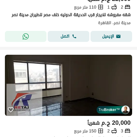
2
1
110 متر مربع
شقه مفروشه للايجار قرب الحديقة الدوليه خلف مصر للطيران مدينة نصر
مدينة نصر، القاهرة
اتصل
الإيميل
Tru
Broker
™
20,000
ج.م
شهرياً
3
2
150 متر مربع