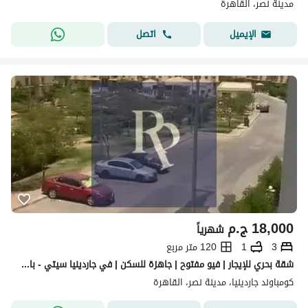
مدينة نصر، القاهرة
اتصل
الإيميل
18,000
ج.م
شهرياً
3
1
120 متر مربع
شقة بحري للإيجار | فيو مفتوح | جاهزة للسكن | في جاردينيا سيتي - بالقرب من طريق السويس ومول سيتي سنتر الماظة
كومباوند جاردينيا، مدينة نصر، القاهرة