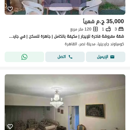
35,000
ج.م
شهرياً
3
1
120 متر مربع
شقة مفروشة فاخرة للإيجار | مكيفة بالكامل | جاهزة للسكن | في جاردينيا سيتي بالقرب من مطار القاهرة الدولي.
كومباوند جاردينيا، مدينة نصر، القاهرة
اتصل
الإيميل