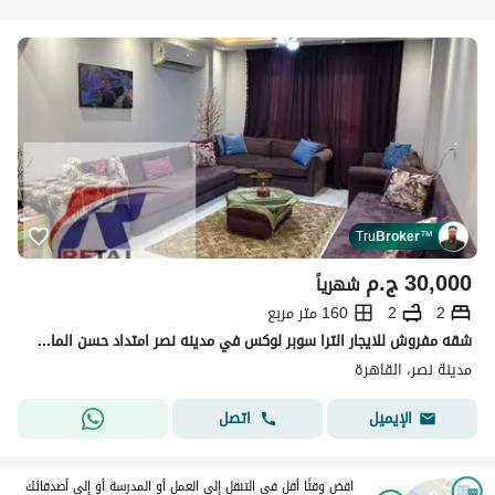
Tru
Broker
™
30,000
ج.م
شهرياً
2
2
160 متر مربع
شقه مفروش للايجار الترا سوبر لوكس في مدينه نصر امتداد حسن المامون
مدينة نصر، القاهرة
اتصل
الإيميل
اقض وقتًا أقل في التنقل إلى العمل أو المدرسة أو إلى أصدقائك