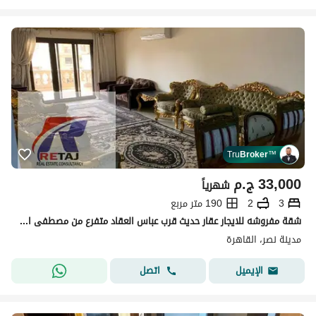
Tru
Broker
™
33,000
ج.م
شهرياً
3
2
190 متر مربع
شقة مفروشه للايجار عقار حديث قرب عباس العقاد متفرع من مصطفى النحاس - مدينة نصر .
مدينة نصر، القاهرة
اتصل
الإيميل