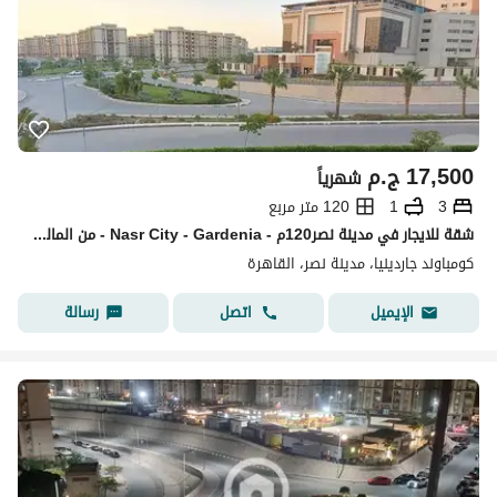
17,500
ج.م
شهرياً
3
1
120 متر مربع
شقة للايجار في مدينة نصر120م - Nasr City - Gardenia - من المالك مباشر
كومباوند جاردينيا، مدينة نصر، القاهرة
اتصل
رسالة
الإيميل