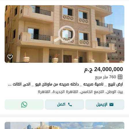
24,000,000
ج.م
760 متر مربع
ارض للبيع _ ناصية صريحه _ داخله صريحه من ماونتن فيو _ الحى التالت _ بيت الوطن _ التجمع الخامس
بيت الوطن، التجمع الخامس، القاهرة الجديدة، القاهرة
اتصل
الإيميل