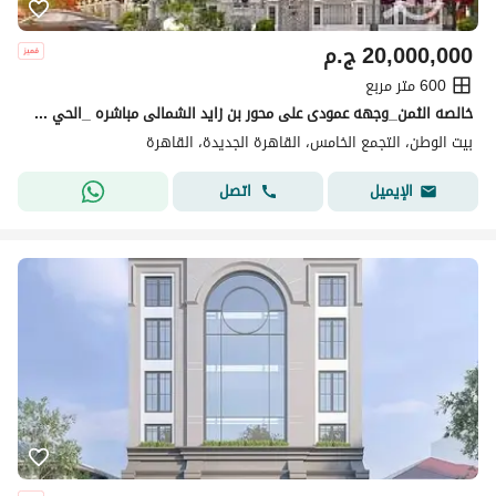
20,000,000
ج.م
600 متر مربع
خالصه الثمن_وجهه عمودى على محور بن زايد الشمالى مباشره _الحي الرابع _بيت الوطن _ التجمع الخامس_القاهره الجديده
بيت الوطن، التجمع الخامس، القاهرة الجديدة، القاهرة
اتصل
الإيميل