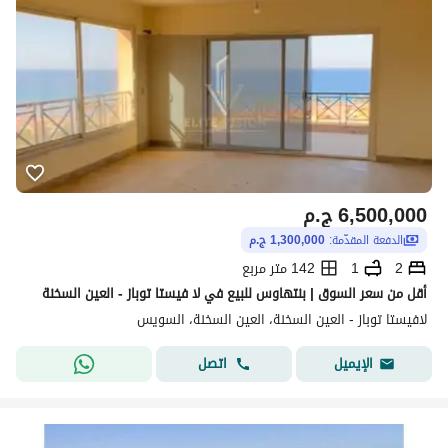
6,500,000
ج.م
الدفعة المقدّمة:
1,300,000 ج.م
2
1
142 متر مربع
أقل من سعر السوق | بنتهاوس للبيع في لا فيستا توباز - العين السخنة
لافيستا توباز - العين السخنة، العين السخنة، السويس
اتصل
الإيميل