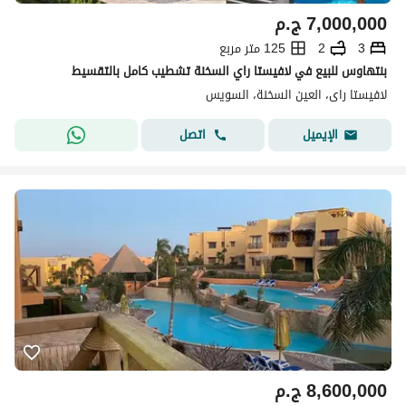
7,000,000
ج.م
3
2
125 متر مربع
بنتهاوس للبيع في لافيستا راي السخنة تشطيب كامل بالتقسيط
لافيستا راى، العين السخنة، السويس
اتصل
الإيميل
8,600,000
ج.م