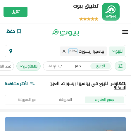
تطبيق بيوت
تنزيل
حفظ
بياسيرا ريسورت
للبيع
مختلط
بنتهاوس
عدد ال
الجميع
جاهز
قيد الإنشاء
بنتهاوس للبيع في بياسيرا ريسورت، العين
الأكثر مشاهدة
السخنة
جميع العقارات
المفروشة
غير المفروشة