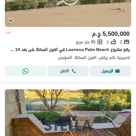
5,500,000
ج.م
2
1
95 متر مربع
يقع مشروع Lasirena Palm Beach في العين السخنة على بعد 14 كم من بوابات العين السخنة طريق السويس. :
لاسيرينا بالم بيتش، العين السخنة، السويس
اتصل
الإيميل