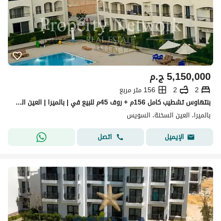
5,150,000
ج.م
2
2
156 متر مربع
بنتهاوس تشطيب كامل 156م + روف 45م للبيع في | بالميرا | العين السخنة فيو على حمام السباحة جاهز للاستلام الفوري
بالميرا، العين السخنة، السويس
اتصل
الإيميل