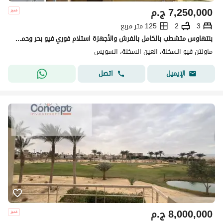
7,250,000
ج.م
3
2
125 متر مربع
بنتهاوس متشطب بالكامل بالفرش والأجهزة استلام فوري فيو بحر وحمام سباحة ريسيل في ماونتن فيو 1 العين السخنة MV 1 Ain Sokhnaبالقرب من طريق بورتو السخنة
ماونتن فيو السخنة، العين السخنة، السويس
اتصل
الإيميل
8,000,000
ج.م