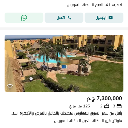
لا فيستا 4، العين السخنة، السويس
اتصل
الإيميل
7,300,000
ج.م
3
2
125 متر مربع
بأقل من سعر السوق بنتهاوس متشطب بالكامل بالفرش والأجهزة استلام فوري فيو بحر وحمام سباحة ريسيل في ماونتن فيو 1 العين السخنة Mountain View 1 Ain Sokhna
ماونتن فيو السخنة، العين السخنة، السويس