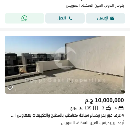
بلومار الدوم، العين السخنة، السويس
اتصل
الإيميل
10,000,000
ج.م
4
3
105 متر مربع
4 غرف فيو بحر وحمام سباحة متشطب بالمطبخ والتكييفات بنتهاوس استلام فوري للبيع في اروما العين السخنة
أروما ريزيدينس، العين السخنة، السويس