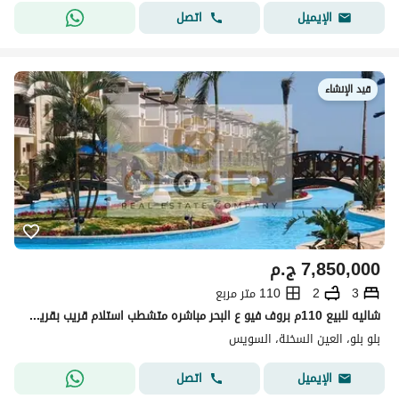
اتصل
الإيميل
قيد الإنشاء
7,850,000
ج.م
3
2
110 متر مربع
شاليه للبيع 110م بروف فيو ع البحر مباشره متشطب استلام قريب بقريه بلو بلو العين السخنه
بلو بلو، العين السخنة، السويس
اتصل
الإيميل