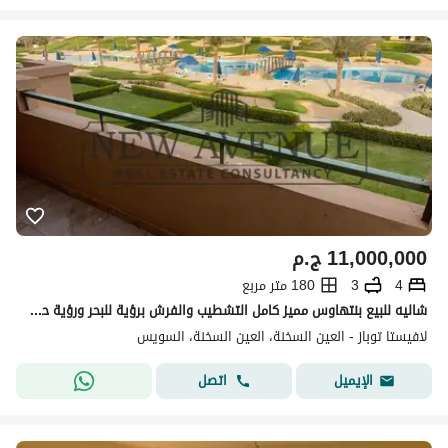
11,000,000
ج.م
4
3
180 متر مربع
شاليه للبيع بنتهاوس مميز كامل التشطيب والفرش برؤية للبحر ورؤية حمام السباحة للبيع في لافيستا توباز العين السخنة la vista topaz
لافيستا توباز - العين السخنة، العين السخنة، السويس
اتصل
الإيميل