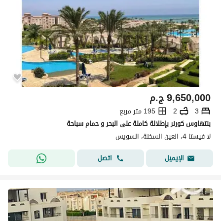
9,650,000
ج.م
3
2
195 متر مربع
بنتهاوس كورنر بإطلالة كاملة على البحر و حمام سباحة
لا فيستا 4، العين السخنة، السويس
اتصل
الإيميل