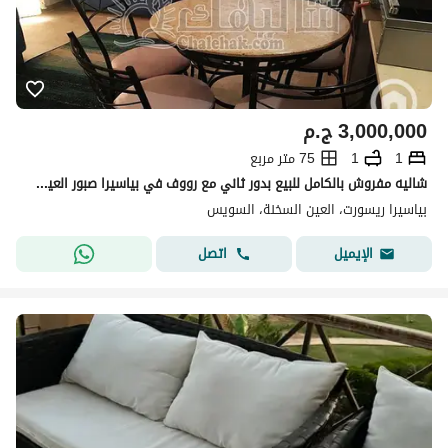
3,000,000
ج.م
1
1
75 متر مربع
شاليه مفروش بالكامل للبيع بدور ثاني مع رووف في بياسيرا صبور العين السخنة بإطلالة مباشرة على البحر استلام فوري فرصة رائعة للاستثمار والسكن الراقي
بياسيرا ريسورت، العين السخنة، السويس
اتصل
الإيميل