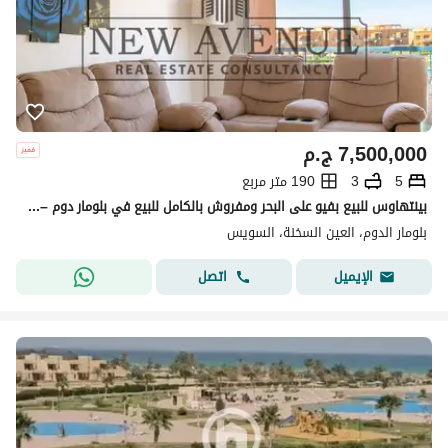
7,500,000
ج.م
5
3
190 متر مربع
بينتهاوس للبيع بفيو على البحر ومفروش بالكامل للبيع في بلومار دوم – العين السخنه - استلام فورى -blumar Dome
بلومار الدوم، العين السخنة، السويس
اتصل
الإيميل