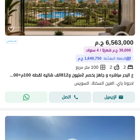
6,563,000
ج.م
30,000 ج.م شهريًا / 4 سنوات
الدفعة المقدّمة:
1,640,750 ج.م
2
2
100 متر مربع
ع البحر مباشره و جاهز بخصم 2مليون و812الف شاليه لقطه 100م+100م رووف للبيع في العين السخنه والقريه شغاله بالفعل والايجارات فيها طول السنه وبها اكبر ما
لاجونا باي، العين السخنة، السويس
اتصل
الإيميل