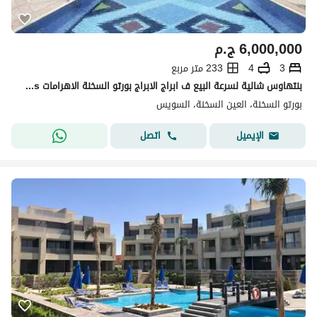
6,000,000
ج.م
3
4
233 متر مربع
بنتهاوس شالية لسرعة البيع ف ابراج الابراج بورتو السخنة الاهرامات porto Sokhna pyriamds
بورتو السخنة، العين السخنة، السويس
اتصل
الإيميل