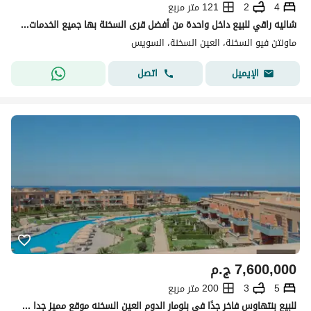
4
2
121 متر مربع
شاليه راقي للبيع داخل واحدة من أفضل قرى السخنة بها جميع الخدمات قرية مونتن فيو العين السحنه بها مطاعم ,كافيهات ,حمامات سباحه, اكوا بارك للاطفال. . . . . . .
ماونتن فيو السخنة، العين السخنة، السويس
اتصل
الإيميل
7,600,000
ج.م
5
3
200 متر مربع
للبيع بنتهاوس فاخر جدًا في بلومار الدوم العين السخنه موقع مميز جدا خطوات للبحر قرية متكاملة الخدمات حمامات سباحة منطقة مطاعم وكافيهات يوجد فندق بالقري