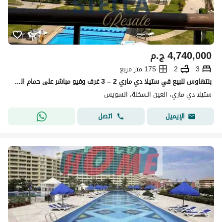
4,740,000
ج.م
3
2
175 متر مربع
بنتهاوس للبيع في ستيلا دي ماري 2 – 3 غرف وفيو مباشر على حمام السباحة
ستيلا دي ماري، العين السخنة، السويس
اتصل
الإيميل