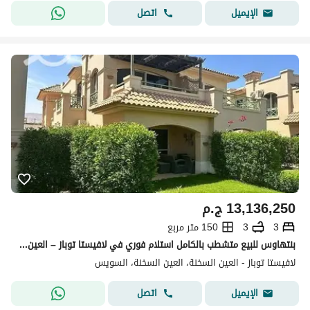
اتصل
الإيميل
13,136,250
ج.م
3
3
150 متر مربع
بنتهاوس للبيع متشطب بالكامل استلام فوري في لافيستا توباز – العين السخنة
لافيستا توباز - العين السخنة، العين السخنة، السويس
اتصل
الإيميل