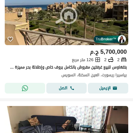
Tru
Broker
™
5,700,000
ج.م
2
2
126 متر مربع
بنتهاوس للبيع غرفتين مفروش بالكامل بروف خاص وإطلالة بحر مميزة في بياسيرا العين السخنة Piacera Ain Sokhna
بياسيرا ريسورت، العين السخنة، السويس
اتصل
الإيميل