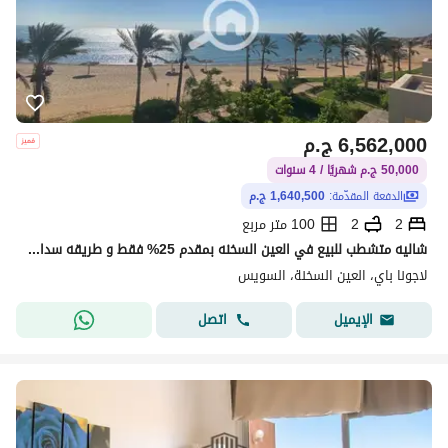
6,562,000
ج.م
50,000 ج.م شهريًا / 4 سنوات
الدفعة المقدّمة:
1,640,500 ج.م
2
2
100 متر مربع
شاليه متشطب للبيع في العين السخنه بمقدم 25% فقط و طريقه سداد مريحه
لاجونا باي، العين السخنة، السويس
اتصل
الإيميل