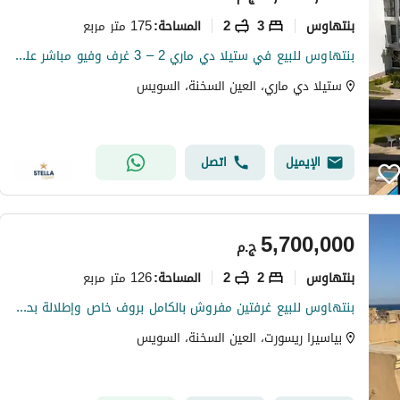
بنتهاوس
3
2
175 متر مربع
المساحة
:
بنتهاوس للبيع في ستيلا دي ماري 2 – 3 غرف وفيو مباشر على حمام السباحة
ستيلا دي ماري، العين السخنة، السويس
الإيميل
اتصل
5,700,000
ج.م
بنتهاوس
2
2
126 متر مربع
المساحة
:
بنتهاوس للبيع غرفتين مفروش بالكامل بروف خاص وإطلالة بحر مميزة في بياسيرا العين السخنة Piacera Ain Sokhna
بياسيرا ريسورت، العين السخنة، السويس