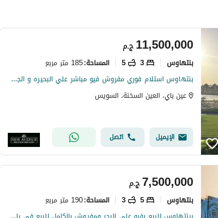
11,500,000
ج.م
بنتهاوس
3
5
185 متر مربع
المساحة
:
بنتهاوس استلام فوري مفروش فيو مباشر علي البحيره و الجولف استلام فوري في عين باي العين السخنة Ain bay Ein elsokhna من تطوير نيو جيزة
عين باي، العين السخنة، السويس
الإيميل
اتصل
7,500,000
ج.م
بنتهاوس
5
3
190 متر مربع
المساحة
:
بينتهاوس للبيع بفيو على البحر ومفروش بالكامل للبيع في بلومار دوم – العين السخنه - استلام فورى -blumar Dome