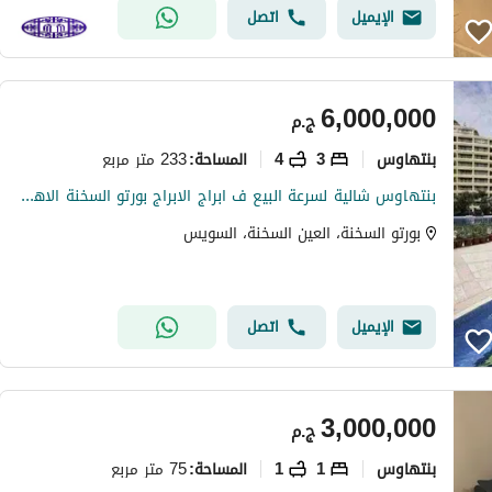
الإيميل
اتصل
6,000,000
ج.م
بنتهاوس
3
4
233 متر مربع
المساحة
:
بنتهاوس شالية لسرعة البيع ف ابراج الابراج بورتو السخنة الاهرامات porto Sokhna pyriamds
بورتو السخنة، العين السخنة، السويس
الإيميل
اتصل
3,000,000
ج.م
بنتهاوس
1
1
75 متر مربع
المساحة
: