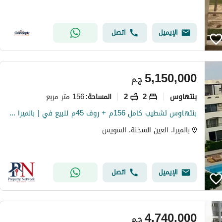
الإيميل
اتصل
5,150,000
ج.م
بنتهاوس
2
2
156 متر مربع
المساحة
:
بنتهاوس تشطيب كامل 156م + روف 45م للبيع في | بالميرا | العين السخنة فيو على حمام السباحة جاهز للاستلام الفوري
بالميرا، العين السخنة، السويس
الإيميل
اتصل
4,740,000
ج.م