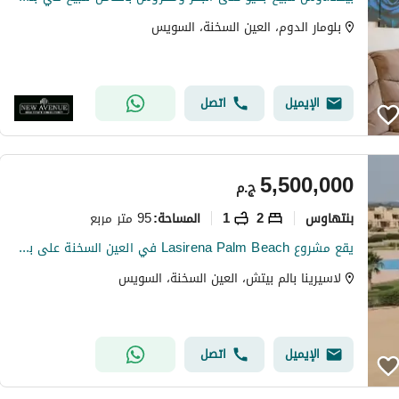
بلومار الدوم، العين السخنة، السويس
الإيميل
اتصل
5,500,000
ج.م
بنتهاوس
2
1
95 متر مربع
المساحة
:
يقع مشروع Lasirena Palm Beach في العين السخنة على بعد 14 كم من بوابات العين السخنة طريق السويس. :
لاسيرينا بالم بيتش، العين السخنة، السويس
الإيميل
اتصل