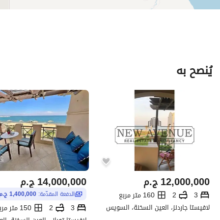
يُنصح به
12,000,000
ج.م
14,000,000
ج.م
3
2
160 متر مربع
الدفعة المقدّمة:
1,400,000 ج.م
لافيستا جاردنز، العين السخنة، السويس
3
2
150 متر مربع