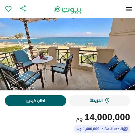
الخريطة
اطلب فيديو
14,000,000
ج.م
الدفعة المقدّمة:
1,400,000 ج.م