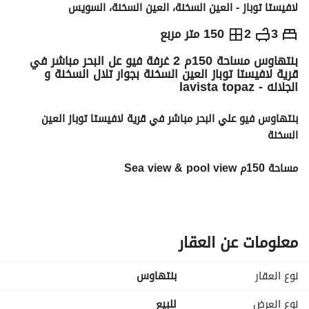
لافيستا توباز - العين السخنة، العين السخنة، السويس
ج.م
14,000,000
3
2
150 متر مربع
بنتهاوس مساحة 150م 2 غرفة فيو عل البحر مباشر في
التفاصيل
الاتجاهات والمؤشرات
رهن عقاري
الا
قرية لافيستا توباز العين السخنة بجوار تلال السخنة و
الجلاله - lavista topaz
بنتهاوس فيو علي البحر مباشر في قرية لافيستا توباز العين 
السخنة 
مساحة 150م Sea view & pool view 
3 غرف - 2 حمام - ريسبشن - مطبخ - 2 تراس
روف 145م خاص - متشطب بالكامل - فيو علي البحر 
للتواصل فون او واتساب / 
عرض معلومات الاتصال
معلومات عن العقار
نوع العقار
بنتهاوس
نوع العرض
للبيع