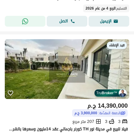
التسليم
:
الربع 4 من عام 2026
اتصل
الإيميل
قيد الإنشاء
Tru
Broker
™
14,390,000
ج.م
الدفعة المقدّمة:
3,900,000 ج.م
3
3
207 متر مربع
فيلا للبيع في مدينة نور TH كورنر باجمالي عقد 14مليون وسعرها بالشركة الحالي 35مليون علي 10 سنوات