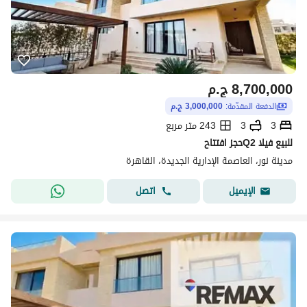
8,700,000
ج.م
الدفعة المقدّمة:
3,000,000 ج.م
3
3
243 متر مربع
للبيع فيلا Q2حجز افتتاح
مدينة نور، العاصمة الإدارية الجديدة، القاهرة
اتصل
الإيميل