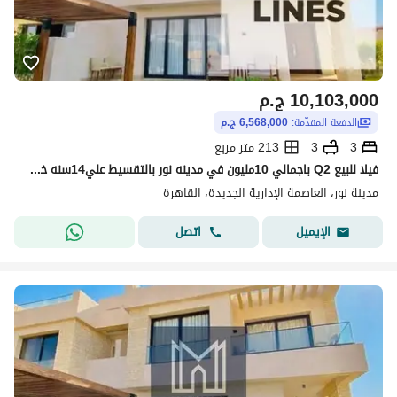
10,103,000
ج.م
الدفعة المقدّمة:
6,568,000 ج.م
3
3
213 متر مربع
فيلا للبيع Q2 باجمالي 10مليون في مدينه نور بالتقسيط علي14سنه خطوتين من نالنادي و السنترال بارك قريب من البوابه الرئيسيه ( اول اسمارات ستي متكامله )
مدينة نور، العاصمة الإدارية الجديدة، القاهرة
اتصل
الإيميل