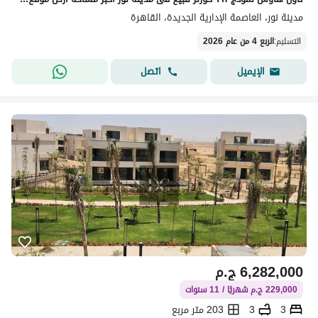
مدينة نور، العاصمة الإدارية الجديدة، القاهرة
التسليم
:
الربع 4 من عام 2026
اتصل
الإيميل
6,282,000
ج.م
229,000 ج.م شهريًا / 11 سنوات
3
3
203 متر مربع