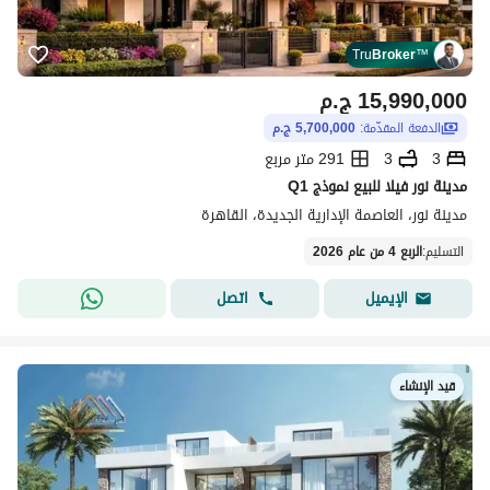
Tru
Broker
™
15,990,000
ج.م
الدفعة المقدّمة:
5,700,000 ج.م
3
3
291 متر مربع
مدينة نور فيلا للبيع نموذج Q1
مدينة نور، العاصمة الإدارية الجديدة، القاهرة
التسليم
:
الربع 4 من عام 2026
اتصل
الإيميل
قيد الإنشاء