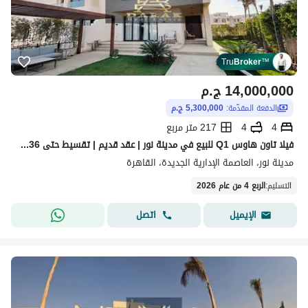
Tru
Broker
™
14,000,000
ج.م
الدفعة المقدّمة:
5,300,000 ج.م
4
4
217 متر مربع
فيلا تاون هاوس Q1 للبيع في مدينة نور | عقد قديم | تقسيط حتى 2036 | فرصة استثنائية بسعر لن يتكرر
مدينة نور، العاصمة الإدارية الجديدة، القاهرة
التسليم
:
الربع 4 من عام 2026
اتصل
الإيميل