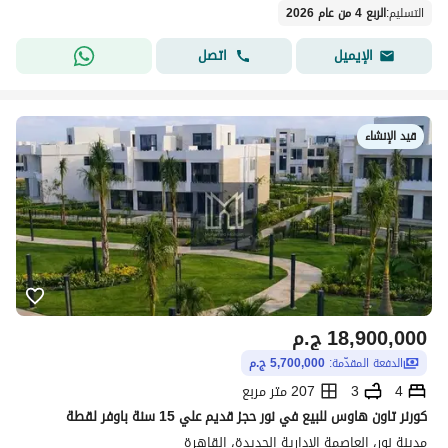
التسليم
:
الربع 4 من عام 2026
اتصل
الإيميل
قيد الإنشاء
18,900,000
ج.م
الدفعة المقدّمة:
5,700,000 ج.م
4
3
207 متر مربع
كورنر تاون هاوس للبيع في نور حجز قديم علي 15 سنة باوفر لقطة
مدينة نور، العاصمة الإدارية الجديدة، القاهرة