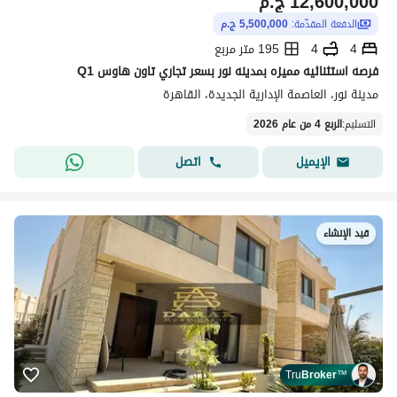
12,600,000
ج.م
الدفعة المقدّمة:
5,500,000 ج.م
4
4
195 متر مربع
فرصه استثنائيه مميزه بمدينه نور بسعر تجاري تاون هاوس Q1
مدينة نور، العاصمة الإدارية الجديدة، القاهرة
التسليم
:
الربع 4 من عام 2026
اتصل
الإيميل
قيد الإنشاء
Tru
Broker
™