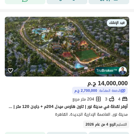
تفاصيل العقار
عن المشروع
قيد الإنشاء
Tru
Broker
™
14,000,000
ج.م
الدفعة المقدّمة:
2,700,000 ج.م
4
3
204 متر مربع
أوفر لقطة في مدينة نور | تاون هاوس ميدل 204م + جاردن 120 متر | دبل فيو على وايد جاردن | حجز 2023 | وفر أكثر من 21 مليون عن سعر الشركة قسط سنوي 360 الف
مدينة نور، العاصمة الإدارية الجديدة، القاهرة
التسليم
:
الربع 4 من عام 2026