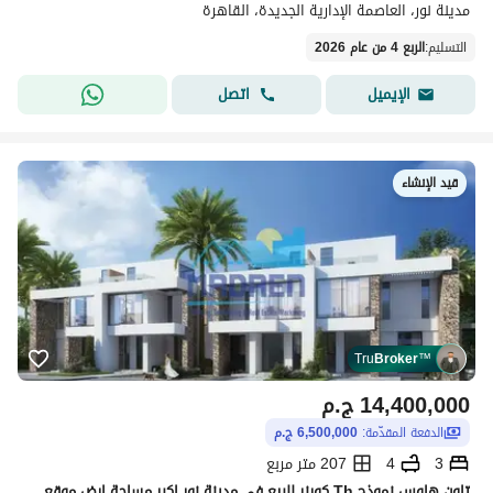
مدينة نور، العاصمة الإدارية الجديدة، القاهرة
التسليم
:
الربع 4 من عام 2026
اتصل
الإيميل
قيد الإنشاء
Tru
Broker
™
14,400,000
ج.م
الدفعة المقدّمة:
6,500,000 ج.م
3
4
207 متر مربع
تاون هاوس نموذج Th كورنر للبيع فى مدينة نور اكبر مساحة ارض موقع مميز جدا