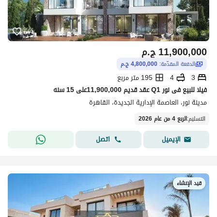
11,900,000
ج.م
الدفعة المقدّمة:
4,800,000 ج.م
3
4
195 متر مربع
فيلا للبيع فى نور Q1 عقد قديم 11,900,000على 15 سنه
مدينة نور، العاصمة الإدارية الجديدة، القاهرة
التسليم
:
الربع 4 من عام 2026
اتصل
الإيميل
قيد الإنشاء