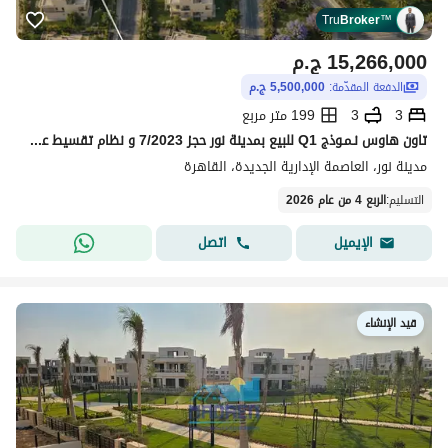
Tru
Broker
™
15,266,000
ج.م
الدفعة المقدّمة:
5,500,000 ج.م
3
3
199 متر مربع
تاون هاوس نـمـوذج Q1 للبيع بمدينة نور حجز 7/2023 و نظام تقسيط علي 15 سنة NOOR SMART CITY
مدينة نور، العاصمة الإدارية الجديدة، القاهرة
التسليم
:
الربع 4 من عام 2026
اتصل
الإيميل
قيد الإنشاء