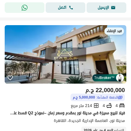
اتصل
الإيميل
قيد الإنشاء
Tru
Broker
™
22,000,000
ج.م
الدفعة المقدّمة:
5,000,000 ج.م
4
4
214 متر مربع
فيلا للبيع مميزة في مدينة نور بمقدم وسعر زمان –نموذج Q2 قسط على 13 سنة اكبر مساحة ارض
مدينة نور، العاصمة الإدارية الجديدة، القاهرة
التسليم
:
الربع 4 من عام 2026