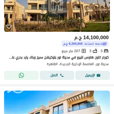
14,100,000
ج.م
الدفعة المقدّمة:
9,300,000 ج.م
3
3
207 متر مربع
كورنر تاون هاوس للبيع في مدينة نور بلوكيشن مميز وباك يارد بحري علي وايد جاردن
مدينة نور، العاصمة الإدارية الجديدة، القاهرة
اتصل
الإيميل