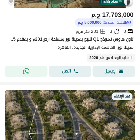
Tru
Broker
™
17,703,000
ج.م
الدفعة المقدّمة:
5,000,000 ج.م
3
3
231 متر مربع
تاون هاوس نـمـوذج Q1 للبيع بمدينة نور بمساحة ارض231م و بمقدم 5 مليون فقط NOOR SMART CITY
مدينة نور، العاصمة الإدارية الجديدة، القاهرة
التسليم
:
الربع 4 من عام 2026
اتصل
الإيميل
قيد الإنشاء