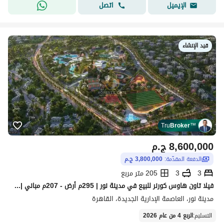
اتصل
الإيميل
قيد الإنشاء
Tru
Broker
™
8,600,000
ج.م
الدفعة المقدّمة:
3,800,000 ج.م
3
3
205 متر مربع
فيلا تاون هاوس كورنر للبيع في مدينة نور | 295م أرض - 207م مباني | حجز 2022 | مقدم 3.8 مليون | تقسيط حتى 2032 | فرصة استثمارية مميزة **
مدينة نور، العاصمة الإدارية الجديدة، القاهرة
التسليم
:
الربع 4 من عام 2026