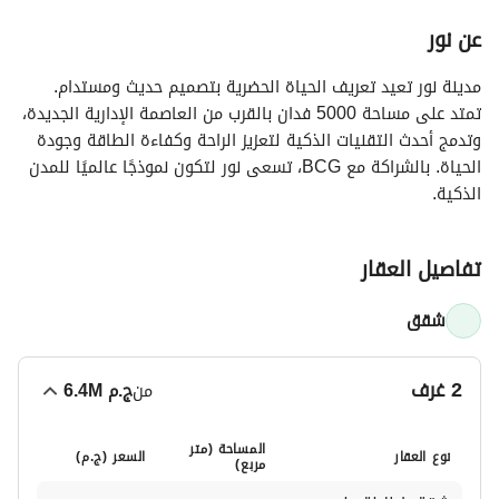
عن نور
مدينة نور تعيد تعريف الحياة الحضرية بتصميم حديث ومستدام.
تمتد على مساحة 5000 فدان بالقرب من العاصمة الإدارية الجديدة،
وتدمج أحدث التقنيات الذكية لتعزيز الراحة وكفاءة الطاقة وجودة
الحياة. بالشراكة مع BCG، تسعى نور لتكون نموذجًا عالميًا للمدن
الذكية.
تفاصيل العقار
شقق
2 غرف
من
ج.م
6.4M
المساحة (متر
نوع العقار
السعر (
ج.م
)
مربع)