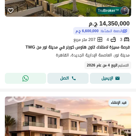
Tru
Broker
™
14,350,000
ج.م
الدفعة المقدّمة:
6,600,000 ج.م
3
4
207 متر مربع
فرصة مميزة لامتلاك تاون هاوس كورنر في مدينة نور من TMG
مدينة نور، العاصمة الإدارية الجديدة، القاهرة
التسليم
:
الربع 4 من عام 2026
اتصل
الإيميل
قيد الإنشاء