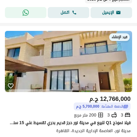
اتصل
الإيميل
قيد الإنشاء
12,766,000
ج.م
الدفعة المقدّمة:
5,700,000 ج.م
3
3
200 متر مربع
فيلا نموذج Q1 للبيع في مدينة نور حجز قديم بحري تقسيط علي 15 سنه لوكيشن مميز باقل مقدم
مدينة نور، العاصمة الإدارية الجديدة، القاهرة