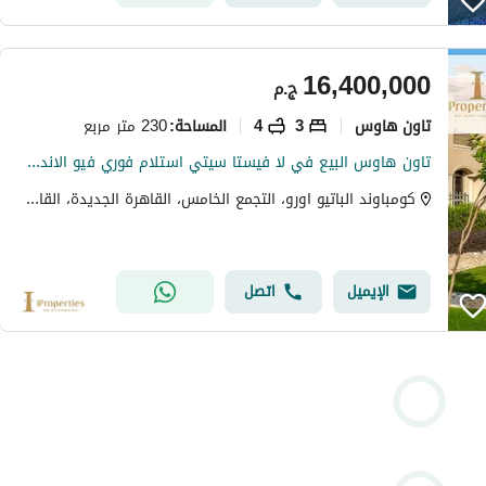
16,400,000
ج.م
تاون هاوس
3
4
230 متر مربع
المساحة
:
تاون هاوس البيع في لا فيستا سيتي استلام فوري فيو الاندسكيب و ليك
كومباوند الباتيو اورو، التجمع الخامس، القاهرة الجديدة، القاهرة
الإيميل
اتصل