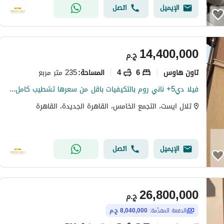
الإيميل
اتصل
14,400,000
ج.م
تاون هاوس
6
4
235 متر مربع
المساحة
:
فيلا دي5+ ناني روم بالتكيفيات باقل من سعرها تشطيب كامل في التجمع
تلال ايست، التجمع الخامس، القاهرة الجديدة، القاهرة
الإيميل
اتصل
26,800,000
ج.م
الدفعة المقدّمة:
8,040,000 ج.م