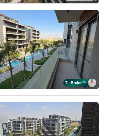
Tru
Broker
™