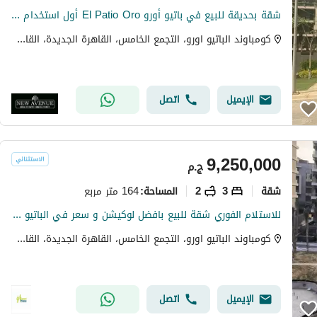
شقة بحديقة للبيع في باتيو أورو El Patio Oro أول استخدام تشطيب كامل مع باركينج وموقع مميز
كومباوند الباتيو اورو، التجمع الخامس، القاهرة الجديدة، القاهرة
الإيميل
اتصل
9,250,000
ج.م
شقة
3
2
164 متر مربع
المساحة
:
للاستلام الفوري شقة للبيع بافضل لوكيشن و سعر في الباتيو أورو القاهرة الجديدة El Patio Oro New Cairo
كومباوند الباتيو اورو، التجمع الخامس، القاهرة الجديدة، القاهرة
الإيميل
اتصل