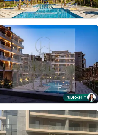
Tru
Broker
™