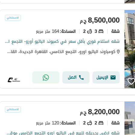
8,500,000
ج.م
شقة
3
2
164 متر مربع
المساحة
:
شقه استلام فوري بأقل سعر في كمبوند الباتيو أورو- التجمع الخامس
كومباوند الباتيو اورو، التجمع الخامس، القاهرة الجديدة، القاهرة
الإيميل
اتصل
8,200,000
ج.م
شقة
2
2
120 متر مربع
المساحة
:
شقه ارضي بحديقه للبيع في الباتيو اورو التجمع الخامس موقع متميز و اقل من سعر السوق EL Patio ORO