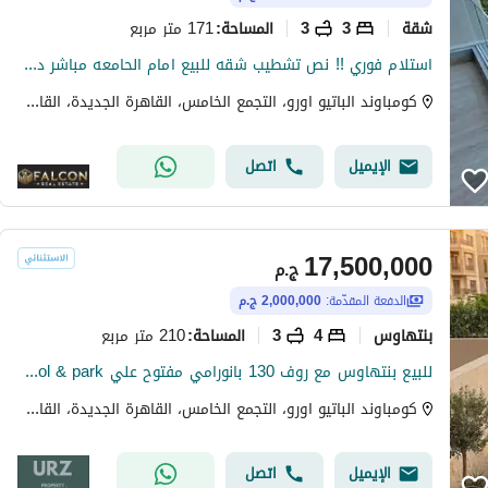
شقة
3
3
171 متر مربع
المساحة
:
استلام فوري !! نص تشطيب شقه للبيع امام الحامعه مباشر دور متكرر وفيو خيالي vip لوكيشن 171م 3غرف 3 حمام فيو بوول & لاند سكيب -بجوار ماونتن فيو-ميفيدا
كومباوند الباتيو اورو، التجمع الخامس، القاهرة الجديدة، القاهرة
الإيميل
اتصل
17,500,000
ج.م
الدفعة المقدّمة:
2,000,000 ج.م
بنتهاوس
4
3
210 متر مربع
المساحة
:
للبيع بنتهاوس مع روف 130 بانورامي مفتوح علي pool & park بخصم هائل علي طريق السويس مباشرة بالقرب من الباتيو سولا وبجوار The spine مدينتي دقائق من Auc
كومباوند الباتيو اورو، التجمع الخامس، القاهرة الجديدة، القاهرة
الإيميل
اتصل