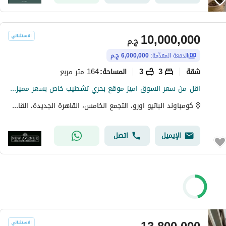
10,000,000
ج.م
الدفعة المقدّمة:
6,000,000 ج.م
شقة
3
3
164 متر مربع
المساحة
:
اقل من سعر السوق اميز موقع بحري تشطيب خاص بسعر مميز و امكانية تقسيط - في باتيو أورو القاهره الجديده Patio oro compound
كومباوند الباتيو اورو، التجمع الخامس، القاهرة الجديدة، القاهرة
الإيميل
اتصل