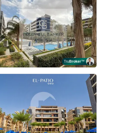
Tru
Broker
™