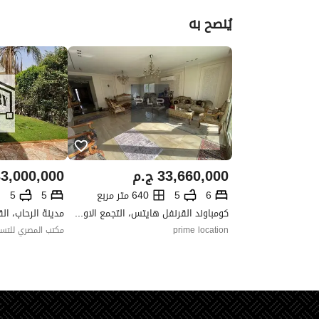
يُنصح به
33,660,000
ج.م
3,000,000
6
5
640 متر مربع
5
5
كومباوند القرنفل هايتس، التجمع الاول، القاهرة الجديدة، القاهرة
مدينة الرحاب، ال
prime location
مكتب المصري للتسو