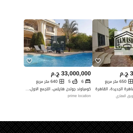
3
ج.م
33,000,000
ج.م
650 متر مربع
6
5
640 متر مربع
قاهرة الجديدة، القاهرة
كومباوند جولدن هايتس، التجمع الاول، القاهرة الجديدة، القاهرة
يق العقاري
prime location