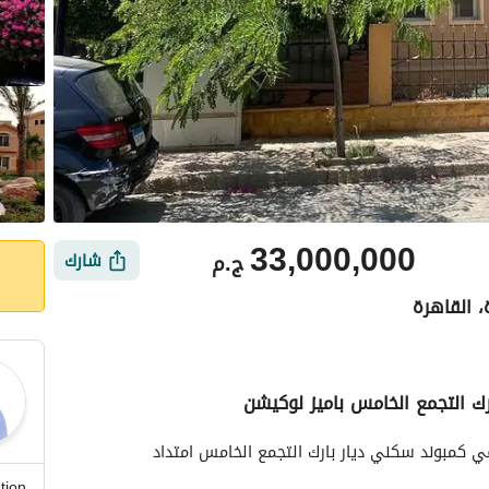
33,000,000
ج.م
شارك
، القاهرة
رك التجمع الخامس باميز لوكيشن
ي
الموقع والأماكن القريبة
ستاند الون للبيع ((استلام فوري )) بفيو بحري في ارقي كمبوند سكني ديار بارك التجمع الخامس امتداد 
tion