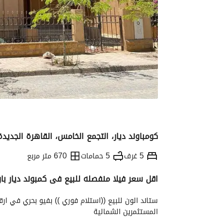
كومباوند ديار، التجمع الخامس، القاهرة الجديدة
5 غرف
5 حمامات
670 متر مربع
اقل سعر فيلا منفصله للبيع فى كمبوند ديار با
التفاصيل
الاتجاهات والمؤشرات
رهن عقار
المستثمرين الشمالية