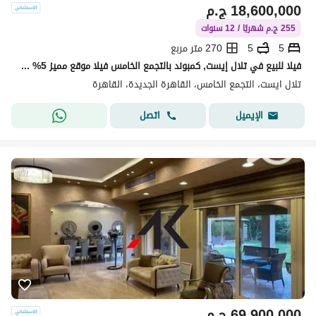
18,600,000
ج.م
255 ج.م شهريًا / 12 سنوات
5
5
270 متر مربع
فيلا للبيع في تلال إيست, كمبوند بالتجمع الخامس فيلا موقع مميز 5% مقدم تلال ايست بجوار الجامعة الأمريكية باقساط على 8 سنوات
تلال ايست، التجمع الخامس، القاهرة الجديدة، القاهرة
اتصل
الإيميل
69,900,000
ج.م