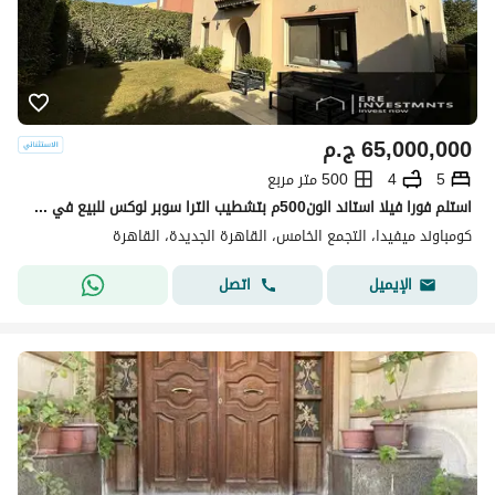
65,000,000
ج.م
5
4
500 متر مربع
استلم فورا فيلا استاند الون500م بتشطيب الترا سوبر لوكس للبيع في ميفيدا بارسيل5 اعمار التجمع الخامس - باقل من سعر السو ب5مليون
كومباوند ميفيدا، التجمع الخامس، القاهرة الجديدة، القاهرة
اتصل
الإيميل