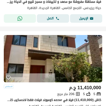
فيلا مستقلة مفروشة مع مصعد و تكييفات و مسبح للبيع في الحياة ريزيدنس القاهرة الجديدة El Hayah Residence
حياة ريزيدنس، التجمع الخامس، القاهرة الجديدة، القاهرة
اتصل
الإيميل
11,410,000
ج.م
5
5
206 متر مربع
كاش (11,410,000) فيلا في azzar كومبوند فيلات فقط لاندسكيب كلوسمارت ونظافه كوميونتي عالي جدا في التجمع