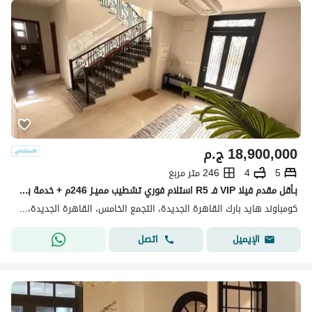
18,900,000
ج.م
5
4
246 متر مربع
بـأقل مقدم فيلا VIP فـ R5 استلام فوري تشطيب مميـز 246م + خدمة بعد البيع من Hyde Park للبيع في القاهرة الجديدة New Cairo
كومباوند هايد بارك القاهرة الجديدة، التجمع الخامس، القاهرة الجديدة، القاهرة
اتصل
الإيميل