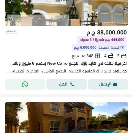
38,000,000
ج.م
444,000 ج.م شهريًا / 6 سنوات
الدفعة المقدّمة:
6,000,000 ج.م
5
4
348 متر مربع
اخر فيلا متاحه في هايد بارك التجمع New Cairo بمقدم 6 مليون وباقي المبلغ علي فترات تقسيط مريحه
كومباوند هايد بارك القاهرة الجديدة، التجمع الخامس، القاهرة الجديدة، القاهرة
اتصل
الإيميل