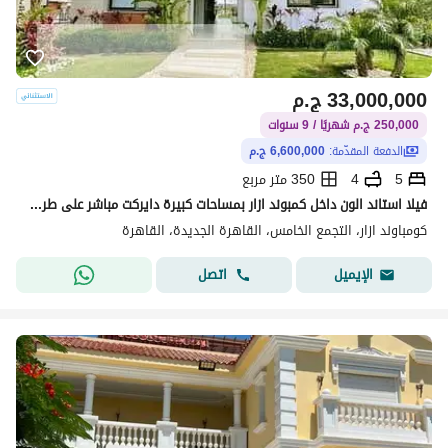
33,000,000
ج.م
250,000 ج.م شهريًا / 9 سنوات
الدفعة المقدّمة:
6,600,000 ج.م
5
4
350 متر مربع
فيلا استاند الون داخل كمبوند ازار بمساحات كبيرة دايركت مباشر على طريق التسعين بمقدم (6 مليون ) فقط
كومباوند ازار، التجمع الخامس، القاهرة الجديدة، القاهرة
اتصل
الإيميل