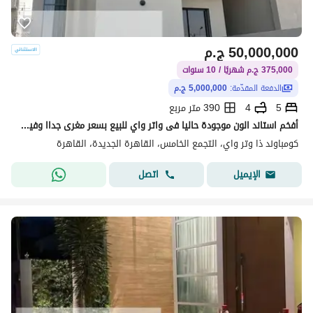
50,000,000
ج.م
375,000 ج.م شهريًا / 10 سنوات
الدفعة المقدّمة:
5,000,000 ج.م
5
4
390 متر مربع
أفخم استاند الون موجودة حاليا فى واتر واي للبيع بسعر مغرى جداا وفيو خطير من المسطحات المائية واللاند سكيب بكاش (5 مليون )
كومباوند ذا وتر واي، التجمع الخامس، القاهرة الجديدة، القاهرة
اتصل
الإيميل