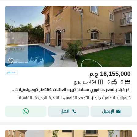
16,155,000
ج.م
5
5
454 متر مربع
اخر فيلا بالسعر ده فوري مساحه كبيره للعائلات 454متر كومبوندفيلات فقط فيه كل الخدمات والمرافق غاز وكهرباء ومياه و تليفون ارضيفي التجمع الخامس خلف الجامعه الامريكيه امام مونتن فيو و قطاميهديونز وخلف الباتيو 7
كومباوند قطامية جاردنز، التجمع الخامس، القاهرة الجديدة، القاهرة
اتصل
الإيميل