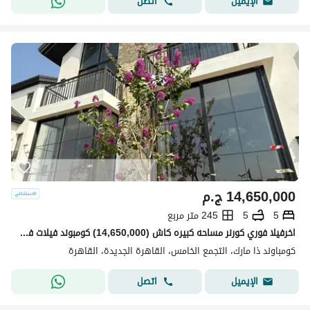
اتصل
الإيميل
14,650,000
ج.م
5
5
245 متر مربع
اخرفيلا فوري كورنر مساحه كبيره كاش (14,650,000) كومبوند فيلات فقط فيو لاند سكيب فيه كل الخدمات تقدر تعاين اي وقت عليطريق السويس جنب الجامعه الامريكيه و لافيستا مارك جاردنز التجمع
كومباوند ذا مارك، التجمع الخامس، القاهرة الجديدة، القاهرة
اتصل
الإيميل