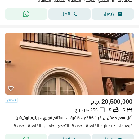
كومباوند ازار، التجمع الخامس، القاهرة الجديدة، القاهرة
اتصل
الإيميل
20,500,000
ج.م
5
5
256 متر مربع
أقل سعر ممكن ل فيلا 256م - 5 غرف - استلام فوري - برايم لوكيشن في هايد بارك التجميع الخامس - hyde park new cairo
كومباوند هايد بارك القاهرة الجديدة، التجمع الخامس، القاهرة الجديدة، القاهرة