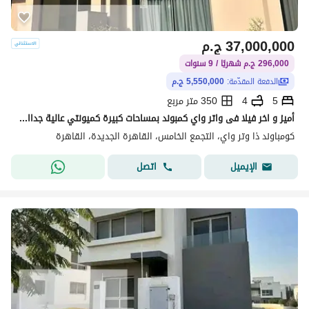
37,000,000
ج.م
296,000 ج.م شهريًا / 9 سنوات
الدفعة المقدّمة:
5,550,000 ج.م
5
4
350 متر مربع
أميز و اخر فيلا فى واتر واي كمبوند بمساحات كبيرة كميونتي عالية جدااا ب ( 5 مليون ) كاش
كومباوند ذا وتر واي، التجمع الخامس، القاهرة الجديدة، القاهرة
اتصل
الإيميل