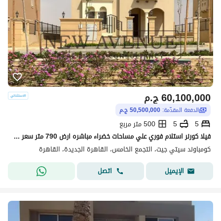
60,100,000
ج.م
الدفعة المقدّمة:
50,500,000 ج.م
5
5
500 متر مربع
فيلا كورنر استلام فوري علي مساحات خضراء مباشره ارض 790 متر سعر مغري جداً 5 غرف نوم سعر مغري جداً فرصه اسكن الان City Gate
كومباوند سيتي جيت، التجمع الخامس، القاهرة الجديدة، القاهرة
اتصل
الإيميل