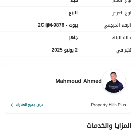
نوع العقار
فیلا
5 حمام
غرفة مربية بحمام
نوع العرض
للبيع
2 ريسيبشن
الرقم المرجعي
بيوت - 9876-2CiljM
جاردن
حالة البناء
جاهز
الخدمات والمميزات
منطقة حفلات
نُشِر في
2 يونيو 2025
بيتش كلوب
أكوا بارك
حمامات سباحة لمختلف الأعمار
منطقة أطفال
Mahmoud Ahmed
ملاعب رياضية
كلوب هاوس
لاند سكيب
Property Hills Plus
منطقة تجارية
عرض جميع العقارات
مطاعم وكافيهات
جيم
المزايا والخدمات
مطلوب كاش : 8,816,000