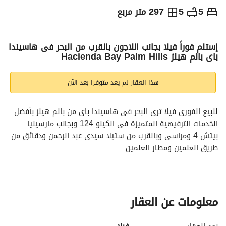
5
5
297 متر مربع
ج.م
13,516,000
التفاصيل
الاتجاهات والمؤشرات
رهن عقاري
الا
إستلم فوراً فيلا بجانب اللاجون بالقرب من البحر فى هاسيندا
باى بالم هيلز Hacienda Bay Palm Hills
هذا العقار لم يعد متوفرا بعد الآن
للبيع الفورى فيلا ترى البحر فى هاسيندا باى من بالم هيلز بأفضل 
الخدمات الترفيهية المتميزة فى الكيلو 124 وبجانب مارسيليا 
بيتش 4 ومراسى وبالقرب من ستيلا سيدى عبد الرحمن ودقائق من 
طريق العلمين ومطار العلمين
المواصفات
مساحة مبانى : 297 م
مساحة أرض : 590 م
معلومات عن العقار
5 غرف نوم (ويمكن عمل غرفة سادسة)
دريسنج رووم