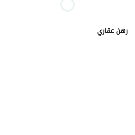
رهن عقاري
رأس الحكمة_فيلا_للبيع_هاسيندا باى _بالم هيلز_إستلام 
فورى_الساحل الشمالى_هاسيندا_Villa_For Sale_Hacienda 
Bay_Palm Hills_RTM_North Coast_Ras Elhikma