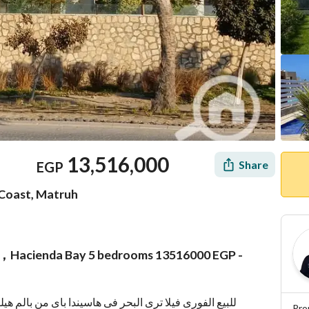
13,516,000
Share
EGP
 Coast, Matruh
n，Hacienda Bay 5 bedrooms 13516000 EGP -
Mortgage
Location & Nearby
Pro