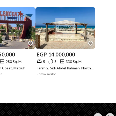
50,000
EGP
14,000,000
280 Sq. M.
5
5
330 Sq. M.
th Coast, Matruh
Farah 2, Sidi Abdel Rahman, North Coast, Matruh
an
Remax Avalon