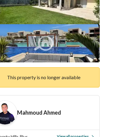
This property is no longer available
Mahmoud Ahmed
perty Hills Plus
View all properties