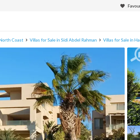
Favour
n North Coast
Villas for Sale in Sidi Abdel Rahman
Villas for Sale in 