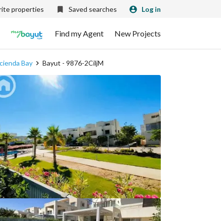
ite properties
Saved searches
Log in
Find my Agent
New Projects
Hacienda Bay
Bayut - 9876-2CiljM