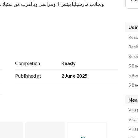
Usef
Resid
Resid
Resid
Completion
Ready
5 Bed
Published at
2 June 2025
5 Bed
5 Bed
Nea
Villa
Villa
Villa