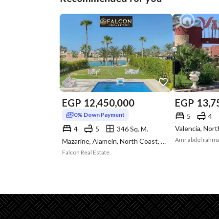
EGP
12,450,000
EGP
13,7
0% Down Payment
5
4
Valencia, Nor
4
5
346 Sq. M.
Amr abdel rahm
Mazarine, Alamein, North Coast, Matruh
Falcon Real Estate