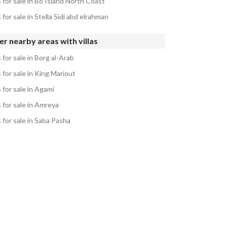
s for sale in Bo Island North Coast
s for sale in Stella Sidi abd elrahman
r nearby areas with villas
s for sale in Borg al-Arab
s for sale in King Mariout
s for sale in Agami
s for sale in Amreya
s for sale in Saba Pasha