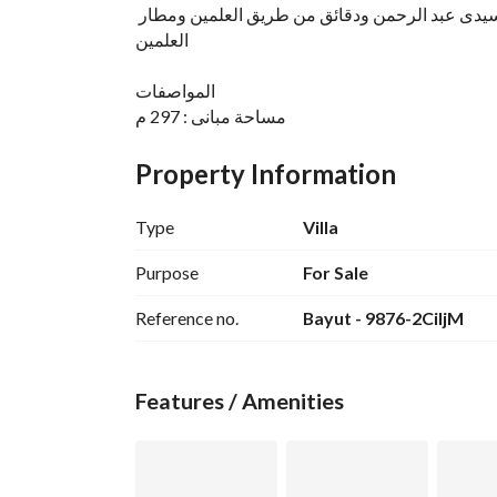
وبجانب مارسيليا بيتش 4 ومراسى وبالقرب من ستيلا سيدى عبد الرحمن ودقائق من طريق العلمين ومطار 
العلمين
المواصفات
مساحة مبانى : 297 م
مساحة أرض : 590 م
5 غرف نوم (ويمكن عمل غرفة سادسة)
Property Information
دريسنج رووم
5 حمام
Type
Villa
غرفة مربية بحمام
2 ريسيبشن
Purpose
For Sale
جاردن
Reference no.
Bayut - 9876-2CiljM
الخدمات والمميزات
منطقة حفلات
بيتش كلوب
Features / Amenities
أكوا بارك
حمامات سباحة لمختلف الأعمار
منطقة أطفال