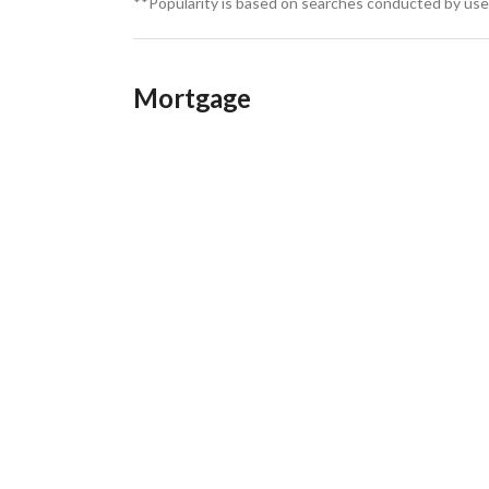
**Popularity is based on searches conducted by user
Mortgage
ندا باى _بالم هيلز_إستلام فورى_الساحل الشمالى_هاسيندا
Sale_Hacienda Bay_Palm Hills_RTM_North Coa