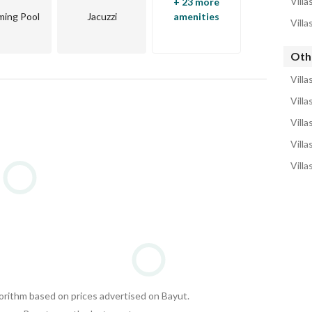
Villa
+ 23 more
ing Pool
Jacuzzi
amenities
Villa
Othe
Villa
Villa
Villa
Villa
Villa
gorithm based on prices advertised on Bayut.