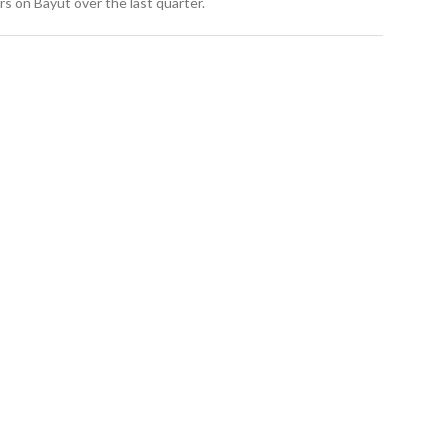
s on Bayut over the last quarter.
رأس الحكمة_فيلا_للبيع_هاسي_Villa_For 
st_Ras Elhikma