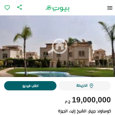
الخريطة
اطلب فيديو
19,000,000
ج.م
كومباوند جرينز، الشيخ زايد، الجيزة