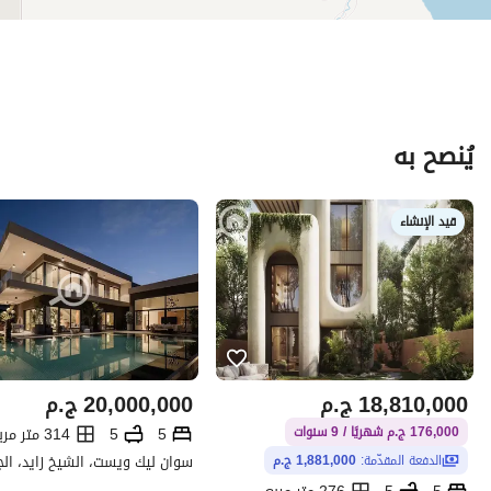
يُنصح به
قيد الإنشاء
18,810,000
ج.م
20,000,000
ج.م
5
5
314 متر مربع
176,000 ج.م شهريًا / 9 سنوات
سوان ليك ويست، الشيخ زايد، الج
الدفعة المقدّمة:
1,881,000 ج.م