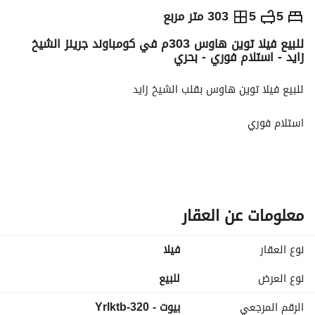
ج.م
19,000,000
5
5
303 متر مربع
للبيع فيلا توين هاوس 303م في كومباوند جرينز الشيخ
التفاصيل
الاتجاهات والمؤشرات
رهن عقاري
الا
زايد - استلام فوري - بحري
للبيع فيلا توين هاوس بقلب الشيخ زايد
استلام فوري
كمبوند جرينز
بموقع مميز جدا
معلومات عن العقار
الشارع الموازي لسعودي ماركت
نوع العقار
فیلا
نصف تشطيب
نوع العرض
للبيع
توين هاوس :
الرقم المرجعي
بيوت - 320-Yrlktb
مساحة مباني 303م