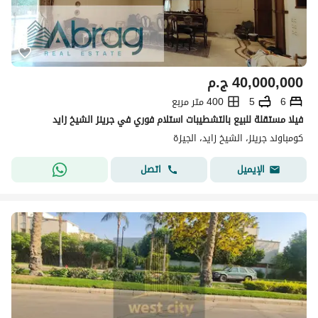
40,000,000
ج.م
6
5
400 متر مربع
فيلا مستقلة للبيع بالتشطيبات استلام فوري في جرينز الشيخ زايد
كومباوند جرينز، الشيخ زايد، الجيزة
اتصل
الإيميل