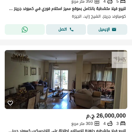
5
4
350 متر مربع
للبيع فيلا متشطبة بالكامل بموقع مميز استلام فوري في كمبوند جرينز - الشيخ زايد Villa for sale Finished Ready to move in Greens - Sheikh Zayed
كومباوند جرينز، الشيخ زايد، الجيزة
اتصل
الإيميل
26,000,000
ج.م
3
4
303 متر مربع
للبيع فيلا متشطبه جاهزة للاستلام إطلالة على اللاندسكيب كمبوند جرينز – الشيخ ذايد For Sale Villa Finished, Ready to move ,in Greens –El Sheikh Zayed.