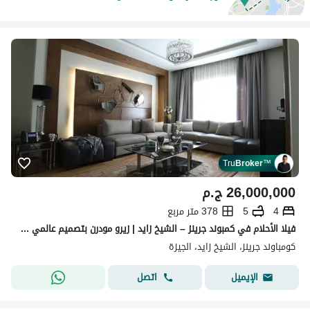
Tru
Broker
™
26,000,000
ج.م
4
5
378 متر مربع
فيلا الأحلام في كمبوند جرينز – الشيخ زايد | زيرو مودرن بتصميم عالمي Smart Home | Ultra Luxury تشطيب فندقي
كومباوند جرينز، الشيخ زايد، الجيزة
اتصل
الإيميل