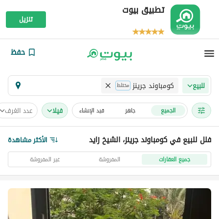
تطبيق بيوت
تنزيل
حفظ
كومباوند جرينز
للبيع
مختلط
فیلا
عدد الغرف
الجميع
جاهز
قيد الإنشاء
فلل للبيع في كومباوند جرينز، الشيخ زايد
الأكثر مشاهدة
جميع العقارات
المفروشة
غير المفروشة