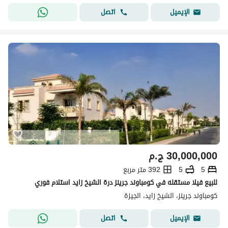
اتصل
الإيميل
30,000,000
ج.م
5
5
392 متر مربع
للبيع فيلا مستقله في كومباوند جرينز درة الشيخ زايد استلام فوري
كومباوند جرينز، الشيخ زايد، الجيزة
اتصل
الإيميل