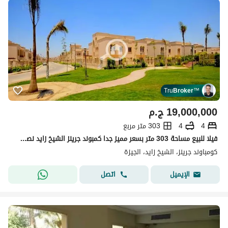
Tru
Broker
™
19,000,000
ج.م
4
4
303 متر مربع
فيلا للبيع مساحة 303 متر بسعر مميز جدا كمبوند جرينز الشيخ زايد نصف تشطيب
كومباوند جرينز، الشيخ زايد، الجيزة
اتصل
الإيميل