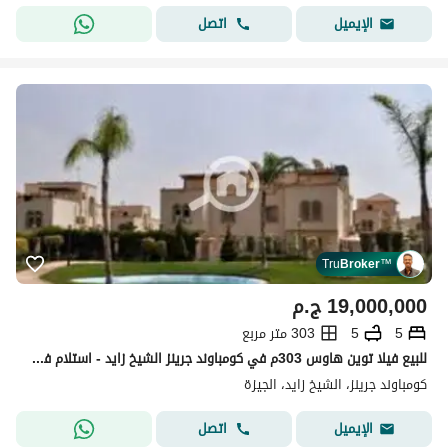
اتصل
الإيميل
Tru
Broker
™
19,000,000
ج.م
5
5
303 متر مربع
للبيع فيلا توين هاوس 303م في كومباوند جرينز الشيخ زايد - استلام فوري - بحري
كومباوند جرينز، الشيخ زايد، الجيزة
اتصل
الإيميل