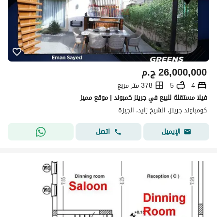
26,000,000
ج.م
4
5
378 متر مربع
فيلا مستقلة للبيع في جرينز كمبوند | موقع مميز
كومباوند جرينز، الشيخ زايد، الجيزة
اتصل
الإيميل