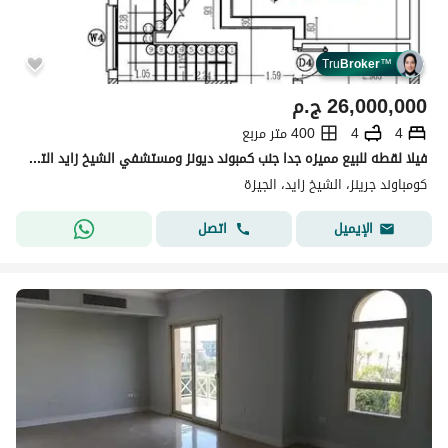
Tru
Broker
™
26,000,000
ج.م
4
4
400 متر مربع
فيلا لقطه للبيع مميزه جدا جنب كمبوند ديونز ومستشفي الشيخ زايد التخصيصي كمبوند جيرنز فيلا
كومباوند جرينز، الشيخ زايد، الجيزة
اتصل
الإيميل