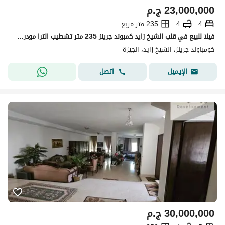
23,000,000
ج.م
4
4
235 متر مربع
فيلا للبيع في قلب الشيخ زايد كمبوند جرينز 235 متر تشطيب الترا مودرن بالتكييفات و المطبخ
كومباوند جرينز، الشيخ زايد، الجيزة
اتصل
الإيميل
30,000,000
ج.م