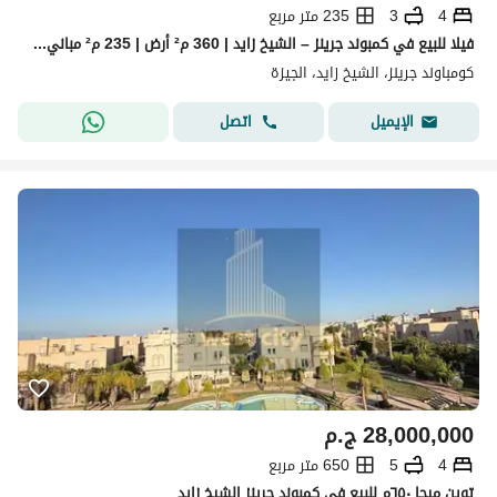
4
3
235 متر مربع
فيلا للبيع في كمبوند جرينز – الشيخ زايد | 360 م² أرض | 235 م² مباني | بحري | فيو لاندسكيب وبحيرة
كومباوند جرينز، الشيخ زايد، الجيزة
اتصل
الإيميل
28,000,000
ج.م
4
5
650 متر مربع
توين ميجا ٦٥٠م للبيع في كمبوند جرينز الشيخ زايد