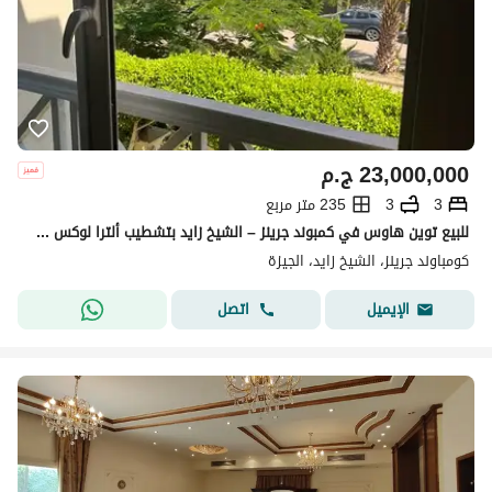
23,000,000
ج.م
3
3
235 متر مربع
للبيع توين هاوس في كمبوند جرينز – الشيخ زايد بتشطيب ألترا لوكس مجدد بالكامل وإطلالة مميزة على اللاندسكيب والبحيرة.
كومباوند جرينز، الشيخ زايد، الجيزة
اتصل
الإيميل