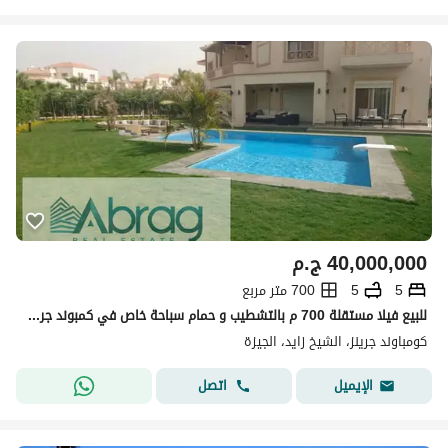
40,000,000
ج.م
5
5
700 متر مربع
للبيع فيلا مستقلة 700 م بالتشطيب و حمام سباحة خاص في كمبوند جرينز الشيخ زايد
كومباوند جرينز، الشيخ زايد، الجيزة
اتصل
الإيميل