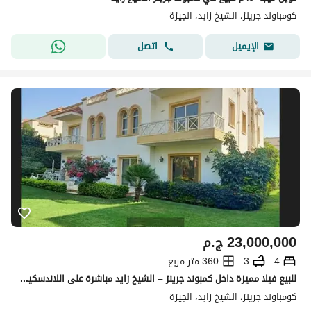
كومباوند جرينز، الشيخ زايد، الجيزة
اتصل
الإيميل
23,000,000
ج.م
4
3
360 متر مربع
للبيع فيلا مميزة داخل كمبوند جرينز – الشيخ زايد مباشرة على اللاندسكيب والبحيرة، وتشطيب مجدد بالكامل بأعلى مستوى من الفخامة. ؤ
كومباوند جرينز، الشيخ زايد، الجيزة