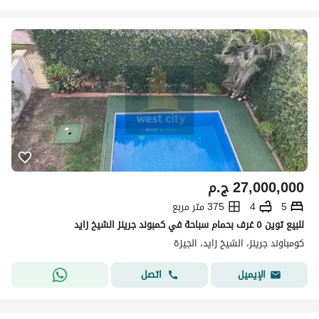
27,000,000
ج.م
5
4
375 متر مربع
للبيع توين ٥ غرف بحمام سباحة في كمبوند جرينز الشيخ زايد
كومباوند جرينز، الشيخ زايد، الجيزة
اتصل
الإيميل