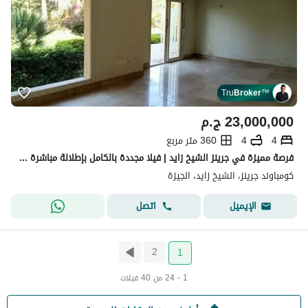
Tru
Broker
™
23,000,000
ج.م
4
4
360 متر مربع
فرصة مميزة في جرينز الشيخ زايد | فيلا مجددة بالكامل بإطلالة مباشرة على البحيرة واللاند سكيب فيلا فاخرة بإطلالة رائعة داخل جرينز الشيخ زايد
كومباوند جرينز، الشيخ زايد، الجيزة
اتصل
الإيميل
2
1
1 - 24 من 40 فيلات