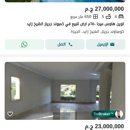
27,000,000
ج.م
4
5
650 متر مربع
توين هاوس ميجا ٦٥٠م ارض للبيع في كمبوند جرينز الشيخ زايد
كومباوند جرينز، الشيخ زايد، الجيزة
اتصل
الإيميل
Tru
Broker
™
23,000,000
ج.م