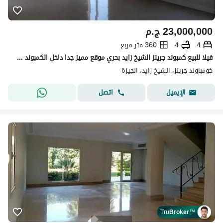
23,000,000
ج.م
4
4
360 متر مربع
فيلا للبيع كمبوند جرينز الشيخ زايد بحري موقع مميز جدا داخل الكمبوند فيو علي لاند سكيب و بحيره
كومباوند جرينز، الشيخ زايد، الجيزة
اتصل
الإيميل
Tru
Broker
™