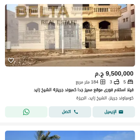
9,500,000
ج.م
5
3
184 متر مربع
فيلا استلام فورى موقع مميز جدا كمبوند جرينز4 الشيخ زايد
كومباوند جرينز، الشيخ زايد، الجيزة
اتصل
الإيميل