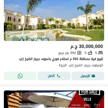
30,000,000
ج.م
5
5
392 متر مربع
للبيع فيلا مستقلة 392 م استلام فوري بكمبوند جرينز الشيخ زايد
كومباوند جرينز، الشيخ زايد، الجيزة
اتصل
الإيميل