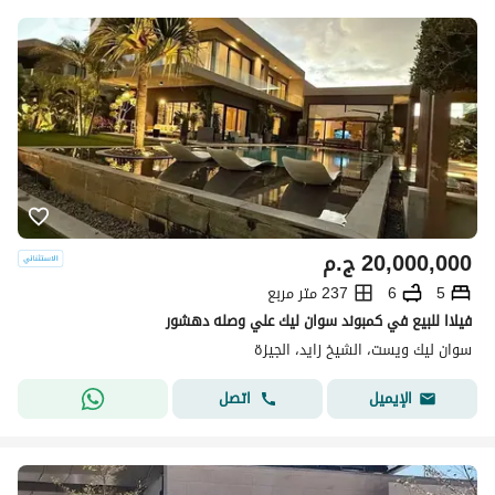
20,000,000
ج.م
5
6
237 متر مربع
فيلاا للبيع في كمبوند سوان ليك علي وصله دهشور
سوان ليك ويست، الشيخ زايد، الجيزة
اتصل
الإيميل