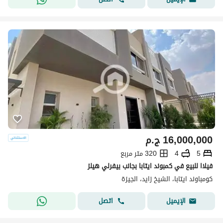
16,000,000
ج.م
5
4
320 متر مربع
فيلاا للبيع في كمبوند ايتابا بجانب بيفرلي هيلز
كومباوند ايتابا، الشيخ زايد، الجيزة
اتصل
الإيميل