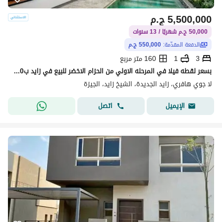
5,500,000
ج.م
50,000 ج.م شهريًا / 13 سنوات
الدفعة المقدّمة:
550,000 ج.م
3
1
160 متر مربع
بسعر لقطه فيلا في المرحله الاولي من الحزام الاخضر للبيع في زايد ب550 الف مقدم 160م+93م رروف بأرخص قسط شهري
لا جوي هافري، زايد الجديدة، الشيخ زايد، الجيزة
اتصل
الإيميل