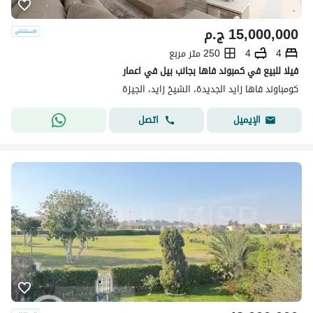
15,000,000
ج.م
4
4
250 متر مربع
فيلا للبيع في كمبوند فاها بجانب بيل في اعمار
كومباوند فاها زايد الجديدة، الشيخ زايد، الجيزة
اتصل
الإيميل