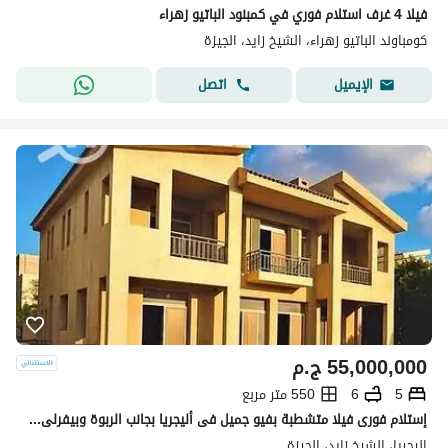
فيلا 4 غرف استلام فوري في كمبنود الباتيو زهراء
كومباوند الباتيو زهراء، الشيخ زايد، الجيزة
اتصل
الإيميل
55,000,000
ج.م
5
6
550 متر مربع
إستلام فورى فيلا متشطبة بفيو جميل فى أليجريا بجانب الربوة وبيفرلى Allegria Sodic
اليجريا، الشيخ زايد، الجيزة