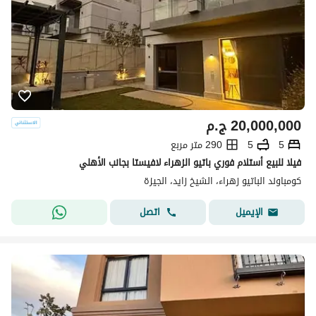
20,000,000
ج.م
5
5
290 متر مربع
فيلا للبيع أستلام فوري باتيو الزهراء لافيستا بجانب الأهلي
كومباوند الباتيو زهراء، الشيخ زايد، الجيزة
اتصل
الإيميل