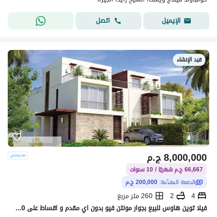
اتصل
الإيميل
قيد الإنشاء
8,000,000
ج.م
66,667 ج.م شهريًا / 10 سنوات
الدفعة المقدّمة:
200,000 ج.م
4
2
260 متر مربع
فيلا توين هاوس للبيع بجوار مونتن فيو بدون اي مقدم و اقساط على 10 سنين و مع مطور يملك اكتر من 20 مشروع بالمنطقة