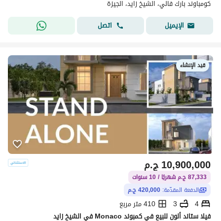
كومباوند بارك فالي، الشيخ زايد، الجيزة
اتصل
الإيميل
قيد الإنشاء
10,900,000
ج.م
87,333 ج.م شهريًا / 10 سنوات
الدفعة المقدّمة:
420,000 ج.م
4
3
410 متر مربع
فيلا ستاند ألون للبيع في كمبوند Monaco في الشيخ زايد