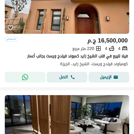
16,500,000
ج.م
4
4
220 متر مربع
فيلا للبيع في قلب الشيخ زايد كمبوند فيلدج ويست بجانب أعمار
كومباوند فيلدج ويست، الشيخ زايد، الجيزة
اتصل
الإيميل