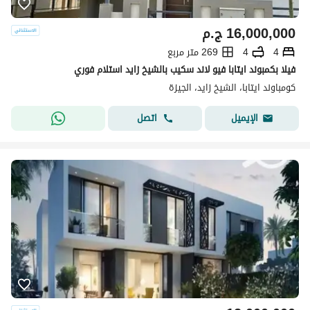
16,000,000
ج.م
4
4
269 متر مربع
فيلا بكمبوند ايتابا فيو لاند سكيب بالشيخ زايد استلام فوري
كومباوند ايتابا، الشيخ زايد، الجيزة
اتصل
الإيميل