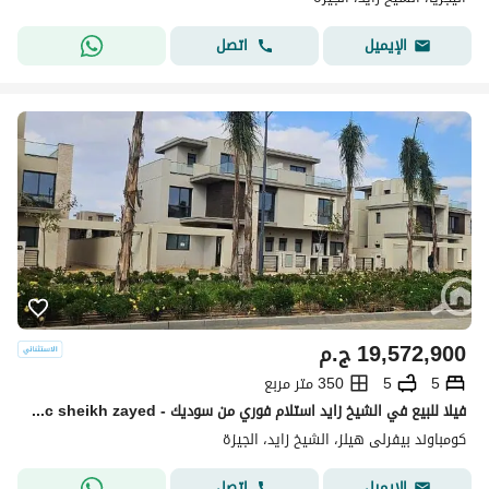
اتصل
الإيميل
19,572,900
ج.م
5
5
350 متر مربع
فيلا للبيع في الشيخ زايد استلام فوري من سوديك - Sodic sheikh zayed
كومباوند بيفرلى هيلز، الشيخ زايد، الجيزة
اتصل
الإيميل