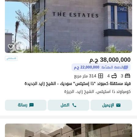
38,000,000
ج.م
الدفعة المقدّمة:
22,000,000 ج.م
3
4
314 متر مربع
فيلا مستقلة كمبوند "ذا إستيتس" سوديك - الشيخ زايد الجديدة
كومباوند ذا استيتس، الشيخ زايد، الجيزة
اتصل
رسالة
الإيميل