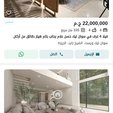
22,000,000
ج.م
4
4
335 متر مربع
فيلا 4 غرف في سوان ليك حسن علام بجانب بالم هيلز دقائق من أركان
سوان ليك ويست، الشيخ زايد، الجيزة
اتصل
الإيميل