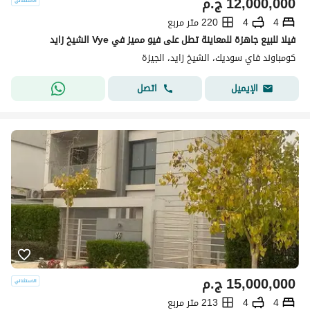
12,000,000
ج.م
4
4
220 متر مربع
فيلا للبيع جاهزة للمعاينة تطل على فيو مميز في Vye الشيخ زايد
كومباوند فاي سوديك، الشيخ زايد، الجيزة
اتصل
الإيميل
15,000,000
ج.م
4
4
213 متر مربع