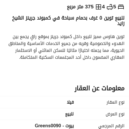
ج.م
27,000,000
5
4
375 متر مربع
للبيع توين ٥ غرف بحمام سباحة في كمبوند جرينز الشيخ
التفاصيل
الاتجاهات والمؤشرات
رهن عقاري
الا
زايد
توين هاوس مميز للبيع داخل كمبوند جرينز بموقع راقٍ يجمع بين 
الهدوء والخصوصية وقربه من جميع الخدمات الأساسية والمناطق 
الحيوية، مما يجعله اختيارًا مثاليًا للسكن العائلي أو الاستثمار 
العقاري المضمون داخل أحد المجتمعات السكنية المتكاملة. 
المواصفات الأساسية:
مساحة الأرض: ٣٧٥ متر مربع
مساحة المباني: ٣٠٣ متر مربع
عدد الغرف: ٥ غرف نوم واسعة توفر أقصى درجات الراحة 
معلومات عن العقار
والخصوصية لجميع أفراد الأسرة
عدد الحمامات: ٤ حمامات بتصميم عملي يخدم جميع أدوار الفيلا
نوع العقار
فیلا
حمام سباحة خاص يمنحك رفاهية واستمتاع كامل داخل منزلك 
ويوفر أجواء ترفيهية مثالية للعائلة والضيوف
نوع العرض
للبيع
تتميز الفيلا بتقسيم داخلي عملي ومساحات واسعة تسمح 
الرقم المرجعي
بيوت - Greens0090
باستغلال كل جزء من المنزل بشكل مثالي، مع إضاءة طبيعية 