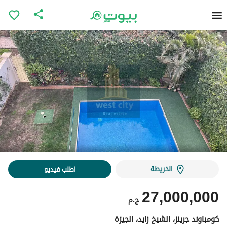
الخريطة
اطلب فيديو
27,000,000
ج.م
كومباوند جرينز، الشيخ زايد، الجيزة