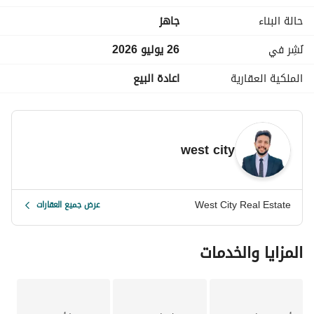
ممتازة وإطلالات مميزة على المساحات الخضراء داخل الكمبوند. كما 
حالة البناء
جاهز
يتميز كمبوند جرينز بمستوى أمان عالي وخدمات متكاملة تشمل 
مناطق ترفيهية ومساحات خضراء ومناطق مخصصة للمشي 
نُشِر في
26 يوليو 2026
والأنشطة الرياضية، بالإضافة إلى سهولة الوصول للطرق والمحاور 
الرئيسية. 
الملكية العقارية
اعادة البيع
السعر المطلوب: ٢٧ مليون جنيه مصري. 
للاستعلام
عرض معلومات الاتصال
west city
West City Real Estate
عرض جميع العقارات
المزايا والخدمات