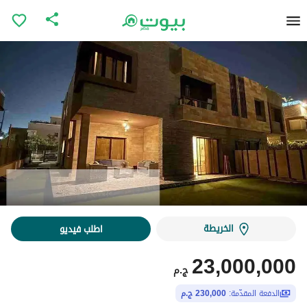
الخريطة
اطلب فيديو
23,000,000
ج.م
الدفعة المقدّمة:
230,000 ج.م