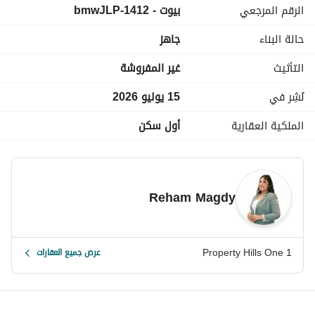
الرقم المرجعي
بيوت - 1412-bmwJLP
مساحات خضراء المنتشرة في كافة الأنحاء. 
مناطق ترفيهية خاصة بالأطفال. 
حالة البناء
جاهز
مناطق مخصصة من أجل إقامة الحفلات مع الأهل. 
كاميرات المراقبة التي تعمل على مدار 24 الساعة
التأثيث
غير المفروشة
الأمن والحراس الذين يعملون على نظام الدوريات
البوابات الالكترونية الموجودة على مداخل ومخارج تاج سيتي
نُشِر في
15 يوليو 2026
الملكية العقارية
أول سكن
Reham Magdy
Property Hills One 1
عرض جميع العقارات