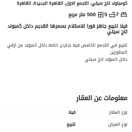
كومباوند تاج سيتي، التجمع الاول، القاهرة الجديدة، القاهرة
ج.م
23,000,000
7
5
500 متر مربع
فيلا للبيع جاهز فورا للاستلام بسعرها القديم داخل كمبوند
التفاصيل
الاتجاهات والمؤشرات
رهن عقاري
الا
تاج سيتي
للبيع في التجمع الخامس فيلا بجاردن خاصه داخل كمبوند من ارقي 
المطورين
داخل كمبوند تاج سيتي
للتواصل و تفاصيل الدفع/
عرض معلومات الاتصال
نوع الوحده/فيلا
مساحتها 500م
بمقدم ٥٪؜ و اقساط علي ٨ سنين
معلومات عن العقار
السعر الاجمالي/23000000
. 
نوع العقار
فیلا
المبني 265
الجاردن 250
نوع العرض
للبيع
خدمات /