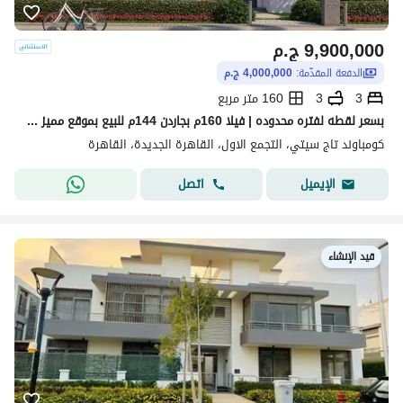
9,900,000
ج.م
الدفعة المقدّمة:
4,000,000 ج.م
3
3
160 متر مربع
بسعر لقطه لفتره محدوده | فيلا 160م بجاردن 144م للبيع بموقع مميز جدا داخل أوريجامي - تاج سيتي- القاهره الجديده- التجمع الخامس - 3 غرف
كومباوند تاج سيتي، التجمع الاول، القاهرة الجديدة، القاهرة
اتصل
الإيميل
قيد الإنشاء