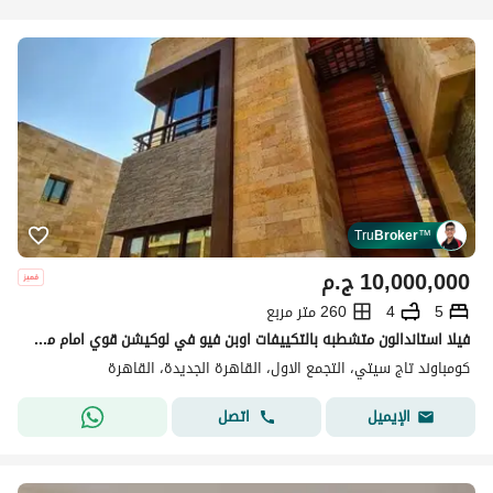
Tru
Broker
™
10,000,000
ج.م
5
4
260 متر مربع
فيلا استاندالون متشطبه بالتكييفات اوبن فيو في لوكيشن قوي امام مطار القاهره الدولي و دقائق من مصر الجديده و طريق السويس داخل كمبوند تاج سيتي Taj Villa
كومباوند تاج سيتي، التجمع الاول، القاهرة الجديدة، القاهرة
اتصل
الإيميل