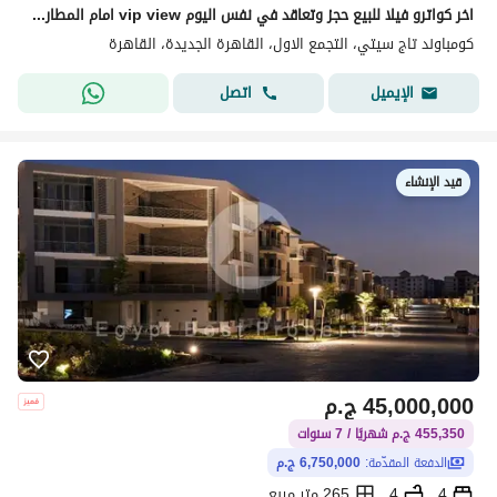
اخر كواترو فيلا للبيع حجز وتعاقد في نفس اليوم vip view امام المطار مباشر
كومباوند تاج سيتي، التجمع الاول، القاهرة الجديدة، القاهرة
اتصل
الإيميل
قيد الإنشاء
45,000,000
ج.م
455,350 ج.م شهريًا / 7 سنوات
الدفعة المقدّمة:
6,750,000 ج.م
4
4
265 متر مربع