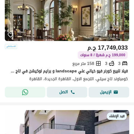
17,749,033
ج.م
199,000 ج.م شهريًا / 8 سنوات
3
3
158 متر مربع
فيلا للبيع كورنر فيو خيالي علي landscape و برايم لوكيشن في تاج سيتي taj city بالتقسيط
كومباوند تاج سيتي، التجمع الاول، القاهرة الجديدة، القاهرة
اتصل
الإيميل
قيد الإنشاء