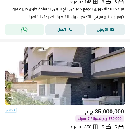
3
3
148 متر مربع
ڤيلا مستقلة دورين بموقع مميزفى تاج سيتى بمساحة جاردن كبيرة فيوعلى مساحات خضرة باقل مقدم و استلام قريب
كومباوند تاج سيتي، التجمع الاول، القاهرة الجديدة، القاهرة
اتصل
الإيميل
35,000,000
ج.م
780,000 ج.م شهريًا / 7 سنوات
5
5
350 متر مربع