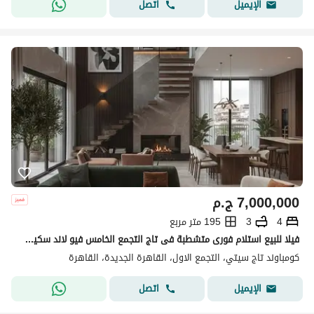
اتصل
الإيميل
7,000,000
ج.م
4
3
195 متر مربع
فيلا للبيع استلام فورى متشطبة فى تاج التجمع الخامس فيو لاند سكيب امام المطار وبجوار كمبينسكى و مدينتي Taj City Compound
كومباوند تاج سيتي، التجمع الاول، القاهرة الجديدة، القاهرة
اتصل
الإيميل