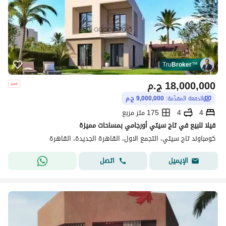
Tru
Broker
™
18,000,000
ج.م
الدفعة المقدّمة:
9,000,000 ج.م
4
4
175 متر مربع
فيلا للبيع في تاج سيتي أورجامي بمساحات مميزة
كومباوند تاج سيتي، التجمع الاول، القاهرة الجديدة، القاهرة
اتصل
الإيميل