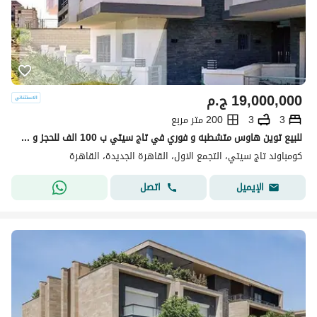
19,000,000
ج.م
3
3
200 متر مربع
للبيع توين هاوس متشطبه و فوري في تاج سيتي ب 100 الف للحجز و خصم مميز للكاش و اقساط علي 10 سنين - التجمع الخامس نيو كايرو
كومباوند تاج سيتي، التجمع الاول، القاهرة الجديدة، القاهرة
اتصل
الإيميل