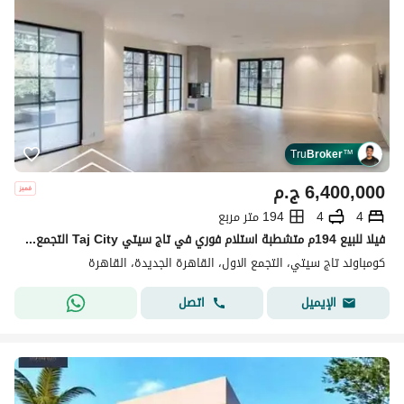
Tru
Broker
™
6,400,000
ج.م
4
4
194 متر مربع
فيلا للبيع 194م متشطبة استلام فوري في تاج سيتي Taj City التجمع الاول على طريق السويس مباشرة و شارع التسعين و دقايق من مصر الجديدة و مدينة نصر
كومباوند تاج سيتي، التجمع الاول، القاهرة الجديدة، القاهرة
اتصل
الإيميل