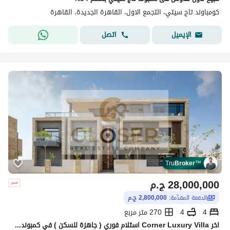
كومباوند تاج سيتي، التجمع الاول، القاهرة الجديدة، القاهرة
اتصل
الإيميل
Tru
Broker
™
28,000,000
ج.م
الدفعة المقدّمة:
2,800,000 ج.م
4
4
270 متر مربع
اخر Corner Luxury Villa استلام فوري ( جاهزة للسكن ) في كمبوند تاج سيتي التجمع الاول بخصم مميز علي الكاش