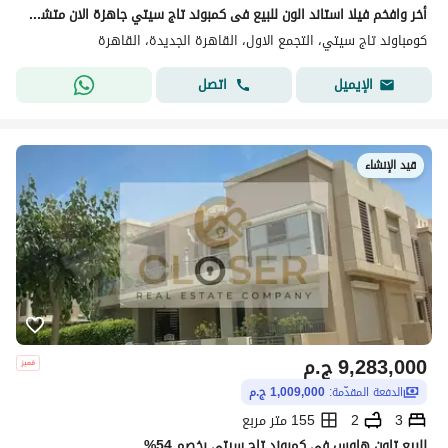
أخر وافخم فيلا استاند الون للبيع فى كمبوند تاج سيتي جاهزة الان متشطبة بالكامل بالتكيفات مساحات كبيرة بخصم على الكاش يصل الى 35%
كومباوند تاج سيتي، التجمع الاول، القاهرة الجديدة، القاهرة
اتصل
الإيميل
قيد الإنشاء
9,283,000
ج.م
الدفعة المقدّمة:
1,009,000 ج.م
3
2
155 متر مربع
للبيع تاون هاوس فى كمبوند تاج سيتي بخصم 54%