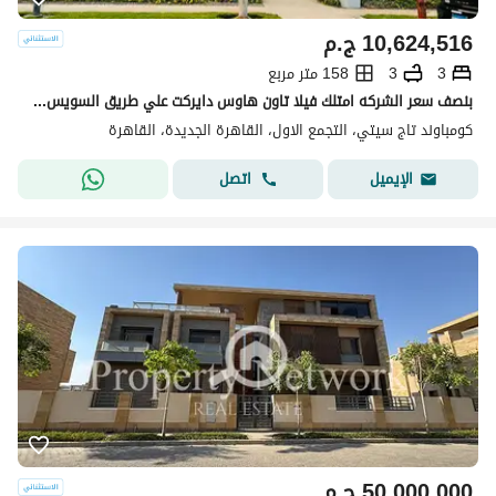
10,624,516
ج.م
3
3
158 متر مربع
بنصف سعر الشركه امتلك فيلا تاون هاوس دايركت علي طريق السويس في التجمع الاول بجوار مطار القاهره و مدينه نصر و جاردينيا في كمبوند تاج سيتي - Taj City
كومباوند تاج سيتي، التجمع الاول، القاهرة الجديدة، القاهرة
اتصل
الإيميل
50,000,000
ج.م