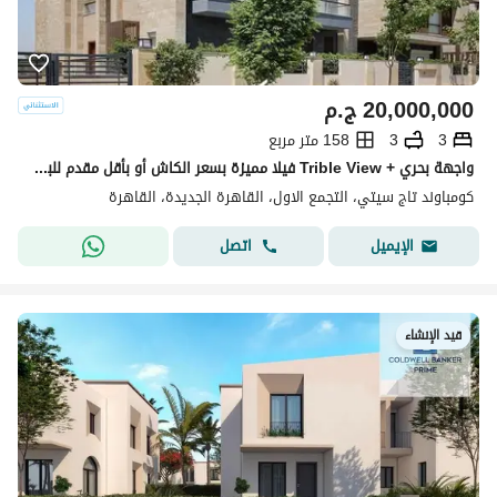
20,000,000
ج.م
3
3
158 متر مربع
واجهة بحري + Trible View فيلا مميزة بسعر الكاش أو بأقل مقدم للبيع في تاج سيتي التجمع الأول بجوار جاردينيا ودقائق من شيراتون Taj City New Cairo
كومباوند تاج سيتي، التجمع الاول، القاهرة الجديدة، القاهرة
اتصل
الإيميل
قيد الإنشاء