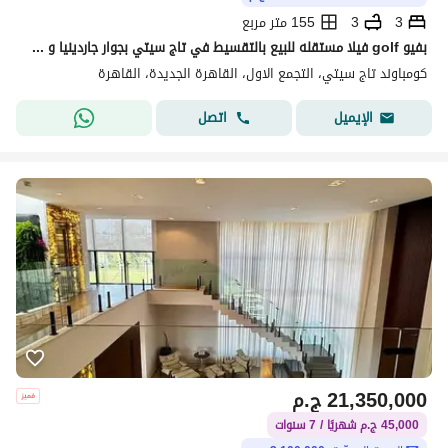
3
3
155 متر مربع
بفيو golf فيلا مستقله للبيع بالتقسيط في تاج سيتي بجوار جاردينيا و سيتي سنتر الماظة علي طريق السويس دقائق من مصر الجديدة و مدينة نصر و التجمع و سوان لي
كومباوند تاج سيتي، التجمع الاول، القاهرة الجديدة، القاهرة
اتصل
الإيميل
21,350,000
ج.م
45,000 ج.م شهريًا / 7 سنوات