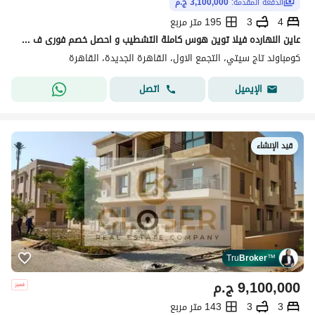
الدفعة المقدّمة:
3,100,000 ج.م
4
3
195 متر مربع
عاين النهارده فيلا توين هوس كاملة التشطيب و احصل خصم فورى ف تاج سيتي أطلاله خياليه سنترال بارك خصوصيه كامله بجوار سوان ليك الرحاب بالقرب من سوديك
كومباوند تاج سيتي، التجمع الاول، القاهرة الجديدة، القاهرة
اتصل
الإيميل
قيد الإنشاء
Tru
Broker
™
9,100,000
ج.م
3
3
143 متر مربع