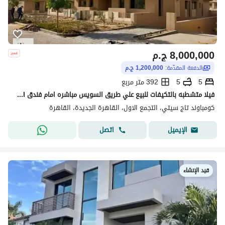
8,000,000
ج.م
الدفعة المقدّمة:
1,200,000 ج.م
5
5
392 متر مربع
فيلا متشطبه بالتكيفات للبيع علي طريق السويس مباشره امام فندق Kempinski Hotel في كمبوند تاج سيتي Taj city
كومباوند تاج سيتي، التجمع الاول، القاهرة الجديدة، القاهرة
اتصل
الإيميل
قيد الإنشاء