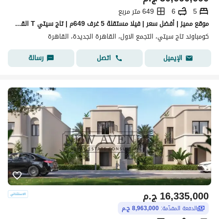
5
6
649 متر مربع
موقع مميز | أفضل سعر | فيلا مستقلة 5 غرف 649م | تاج سيتي T القاهرة الجديدة نصف تشطيب جاهزة للاستلام الفوري
كومباوند تاج سيتي، التجمع الاول، القاهرة الجديدة، القاهرة
اتصل
رسالة
الإيميل
16,335,000
ج.م
الدفعة المقدّمة:
8,963,000 ج.م