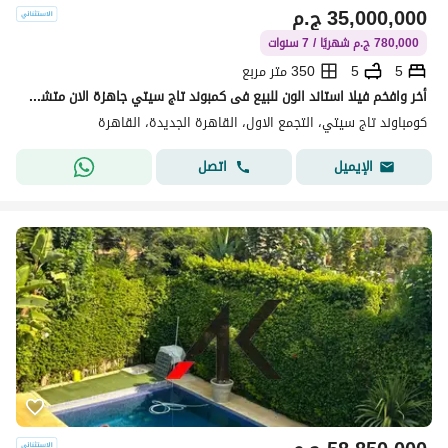
35,000,000
ج.م
780,000 ج.م شهريًا / 7 سنوات
5
5
350 متر مربع
أخر وافخم فيلا استاند الون للبيع فى كمبوند تاج سيتي جاهزة الان متشطبة بالكامل بالتكيفات مساحات كبيرة بخصم على الكاش يصل الى 35%
كومباوند تاج سيتي، التجمع الاول، القاهرة الجديدة، القاهرة
اتصل
الإيميل