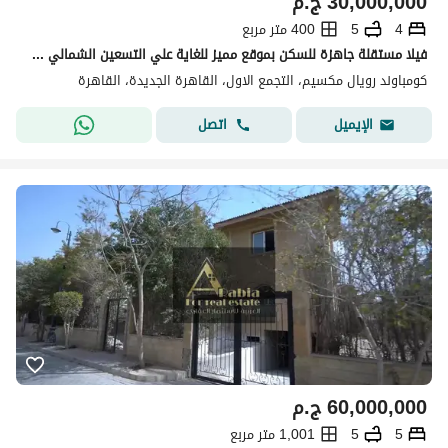
30,000,000
ج.م
4
5
400 متر مربع
فيلا مستقلة جاهزة للسكن بموقع مميز للغاية علي التسعين الشمالي مباشرة للبيع في ماكسيم التجمع الخامس القاهرة الجديدة Maxim 1st settlement New Cairo
كومباوند رويال مكسيم، التجمع الاول، القاهرة الجديدة، القاهرة
اتصل
الإيميل
60,000,000
ج.م
5
5
1,001 متر مربع