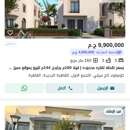
9,900,000
ج.م
الدفعة المقدّمة:
4,000,000 ج.م
3
3
160 متر مربع
بسعر لقطه لفتره محدوده | فيلا 160م بجاردن 144م للبيع بموقع مميز جدا داخل أوريجامي - تاج سيتي- القاهره الجديده- التجمع الخامس - 3 غرف
كومباوند تاج سيتي، التجمع الاول، القاهرة الجديدة، القاهرة
اتصل
الإيميل
قيد الإنشاء