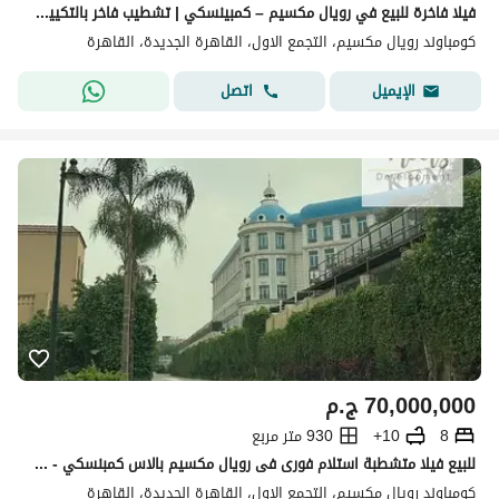
فيلا فاخرة للبيع في رويال مكسيم – كمبينسكي | تشطيب فاخر بالتكييفات
كومباوند رويال مكسيم، التجمع الاول، القاهرة الجديدة، القاهرة
اتصل
الإيميل
70,000,000
ج.م
8
10+
930 متر مربع
للبيع فيلا متشطبة استلام فورى فى رويال مكسيم بالاس كمبنسكي - القاهرة الجديده For Sale Villa,ready to move in Royal Maxim Kempenski-New Cairo
كومباوند رويال مكسيم، التجمع الاول، القاهرة الجديدة، القاهرة