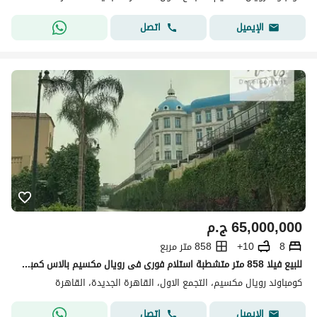
اتصل
الإيميل
65,000,000
ج.م
8
10+
858 متر مربع
للبيع فيلا 858 متر متشطبة استلام فورى فى رويال مكسيم بالاس كمبنسكي - القاهره الجديده For Sale Finished Villa,in Royal Maxim Kempenski -New Cairo
كومباوند رويال مكسيم، التجمع الاول، القاهرة الجديدة، القاهرة
اتصل
الإيميل