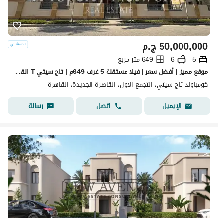
50,000,000
ج.م
5
6
649 متر مربع
موقع مميز | أفضل سعر | فيلا مستقلة 5 غرف 649م | تاج سيتي T القاهرة الجديدة نصف تشطيب جاهزة للاستلام الفوري
كومباوند تاج سيتي، التجمع الاول، القاهرة الجديدة، القاهرة
اتصل
رسالة
الإيميل