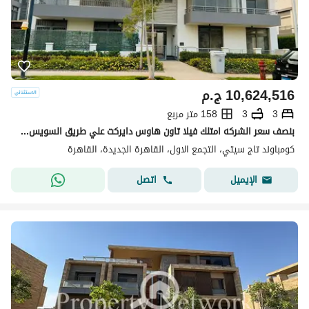
10,624,516
ج.م
3
3
158 متر مربع
بنصف سعر الشركه امتلك فيلا تاون هاوس دايركت علي طريق السويس في التجمع الاول بجوار مطار القاهره و مدينه نصر و جاردينيا في كمبوند تاج سيتي - Taj City
كومباوند تاج سيتي، التجمع الاول، القاهرة الجديدة، القاهرة
اتصل
الإيميل