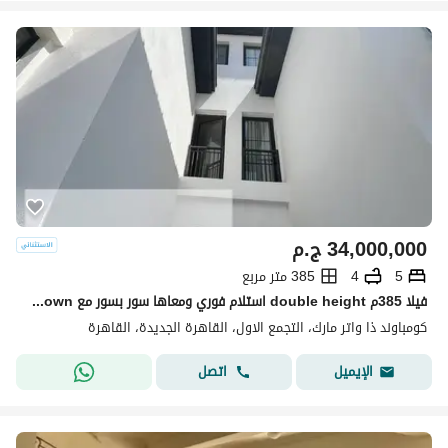
34,000,000
ج.م
5
4
385 متر مربع
فيلا 385م double height استلام فوري ومعاها سور بسور مع sodic eastown
كومباوند ذا واتر مارك، التجمع الاول، القاهرة الجديدة، القاهرة
اتصل
الإيميل