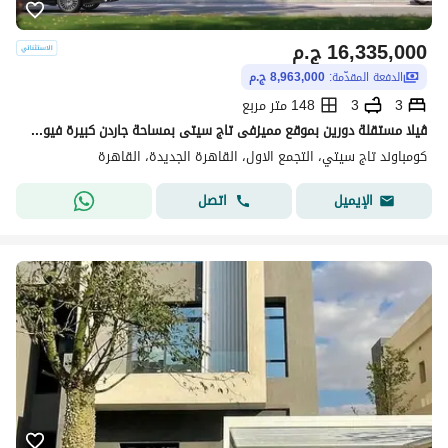
16,335,000
ج.م
الدفعة المقدّمة:
8,963,000 ج.م
3
3
148 متر مربع
ڤيلا مستقلة دورين بموقع مميزفى تاج سيتى بمساحة جاردن كبيرة فيوعلى مساحات خضرة باقل مقدم و استلام قريب
كومباوند تاج سيتي، التجمع الاول، القاهرة الجديدة، القاهرة
اتصل
الإيميل