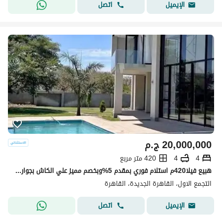
اتصل
الإيميل
20,000,000
ج.م
4
4
420 متر مربع
هبيع فيلا420م استلام فوري بمقدم 5%وبخصم مميز علي الكاش بجوار فندق توليب باق
التجمع الاول، القاهرة الجديدة، القاهرة
اتصل
الإيميل