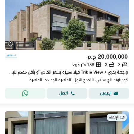
20,000,000
ج.م
3
3
158 متر مربع
واجهة بحري + Trible View فيلا مميزة بسعر الكاش أو بأقل مقدم للبيع في تاج سيتي التجمع الأول بجوار جاردينيا ودقائق من شيراتون Taj City New Cairo
كومباوند تاج سيتي، التجمع الاول، القاهرة الجديدة، القاهرة
اتصل
الإيميل
قيد الإنشاء