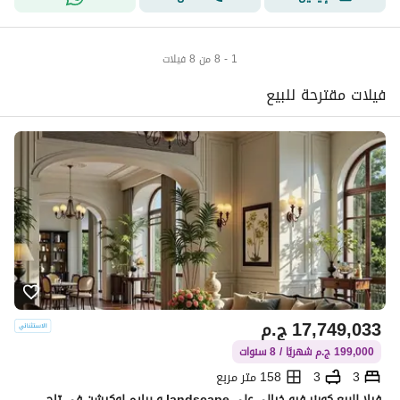
1 - 8 من 8 فيلات
فيلات مقترحة للبيع
17,749,033
ج.م
199,000 ج.م شهريًا / 8 سنوات
3
3
158 متر مربع
فيلا للبيع كورنر فيو خيالي علي landscape و برايم لوكيشن في تاج سيتي taj city بالتقسيط