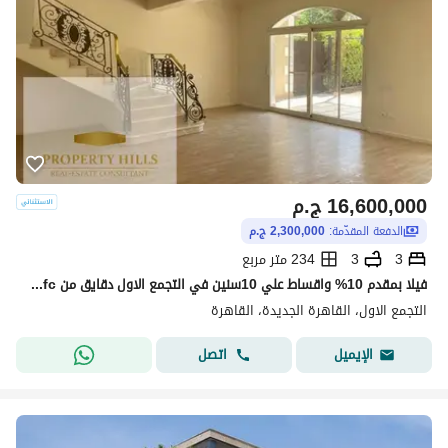
16,600,000
ج.م
الدفعة المقدّمة:
2,300,000 ج.م
3
3
234 متر مربع
فيلا بمقدم 10% واقساط علي 10سنين في التجمع الاول دقايق من cfc من مطور معروف
التجمع الاول، القاهرة الجديدة، القاهرة
اتصل
الإيميل