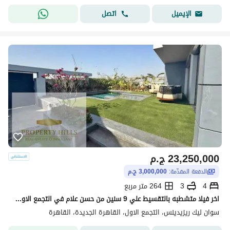
اتصل
الإيميل
23,250,000
ج.م
الدفعة المقدّمة:
3,000,000 ج.م
4
3
264 متر مربع
اخر فيلا متشطبه بالتقسيط علي 9 سنين من حسن علام في التجمع الاول جنب ميراج سيتي
سوان ليك ريزيدينس، التجمع الاول، القاهرة الجديدة، القاهرة