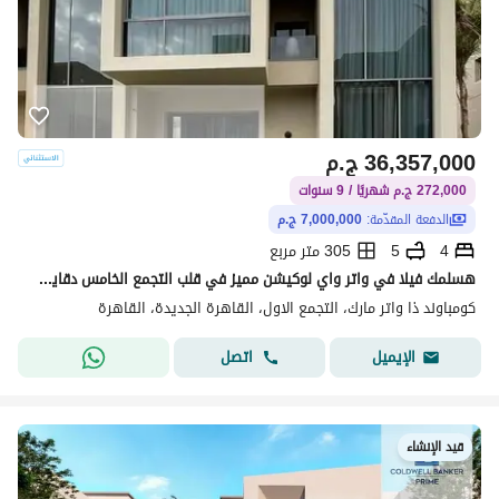
36,357,000
ج.م
272,000 ج.م شهريًا / 9 سنوات
الدفعة المقدّمة:
7,000,000 ج.م
4
5
305 متر مربع
هسلمك فيلا في واتر واي لوكيشن مميز في قلب التجمع الخامس دقايق من شارع التسعين الجنوبي وقريب من الجامعه الامريكيه بمقدم 7 مليون
كومباوند ذا واتر مارك، التجمع الاول، القاهرة الجديدة، القاهرة
اتصل
الإيميل
قيد الإنشاء