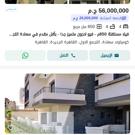
56,000,000
ج.م
الدفعة المقدّمة:
26,000,000 ج.م
4
4
850 متر مربع
فيلا مستقلة 850م - فيو لاجون متميز جدا - بأقل مقدم في سعادة التجمع الخامس وبسعر منخفض تماما فأحجز مكانك الان - saada new cairo
كومباوند سعادة، التجمع الاول، القاهرة الجديدة، القاهرة
اتصل
الإيميل