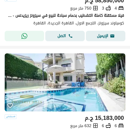
58,850,000
ج.م
4
3
750 متر مربع
فيلا مستقلة كاملة التشطيب بحمام سباحة للبيع في سيزونز ريزيدنس - القاهرة الجديدة
كومباوند سيزونز، التجمع الاول، القاهرة الجديدة، القاهرة
اتصل
الإيميل
15,183,000
ج.م
6
6
632 متر مربع