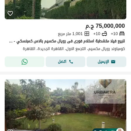
75,000,000
ج.م
10+
10+
1,001 متر مربع
للبيع فيلا متشطبة استلام فورى فى رويال مكسيم بالاس كمبنسكي - القاهرة الجديده For Sale Finished Villa,ready to move in Royal Maxim Kempenski-New Cairo
كومباوند رويال مكسيم، التجمع الاول، القاهرة الجديدة، القاهرة
اتصل
الإيميل