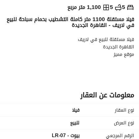
ج.م
60,000,000
5
5
1,100 متر مربع
فيلا مستقلة 1100 متر كاملة التشطيب بحمام سباحة للبيع
التفاصيل
الاتجاهات والمؤشرات
رهن عقاري
الا
في لاريف - القاهرة الجديدة
فيلا مستقلة للبيع في لاريف
القاهرة الجديدة
موقع مميز
مساحه الارض : 1100 متر مربع
مساحه المباني : 650 متر مربع
كاملة التشطيب
معلومات عن العقار
حمام سباحة
نوع العقار
فیلا
5 غرف نوم
5 حمام
نوع العرض
للبيع
غرفة مربية مع حمام
الرقم المرجعي
بيوت - LR-07