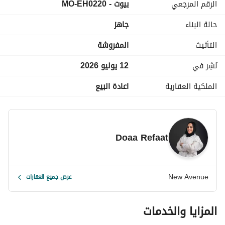
الرقم المرجعي
بيوت - MO-EH0220
حمام داخلي
ستائر كهربائية
حالة البناء
جاهز
مطبخ مجهز بالأجهزة
التأثيث
المفروشة
تشطيبات كاملة مع مكيفات وخزائن مطبخ
نُشِر في
12 يوليو 2026
تشطيبات فاخرة
الملكية العقارية
اعادة البيع
السعر المطلوب 54,000,000
Doaa Refaat
New Avenue
عرض جميع العقارات
المزايا والخدمات