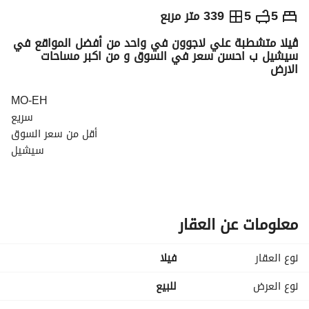
ج.م
54,000,000
5
5
339 متر مربع
ڤيلا متشطبة علي لاجوون في واحد من أفضل المواقع في
التفاصيل
الاتجاهات والمؤشرات
رهن عقاري
الا
سيشيل ب احسن سعر في السوق و من اكبر مساحات
الارض
MO-EH
سريع
أقل من سعر السوق
سيشيل
مساحة 340 متر مربع
مساحة الأرض 740 متر مربع
مساحة التراس 80 متر مربع
معلومات عن العقار
5 غرف نوم رئيسية
نوع العقار
فیلا
غرفة سائق مع حمام
نوع العرض
للبيع
4 مواقف سيارات