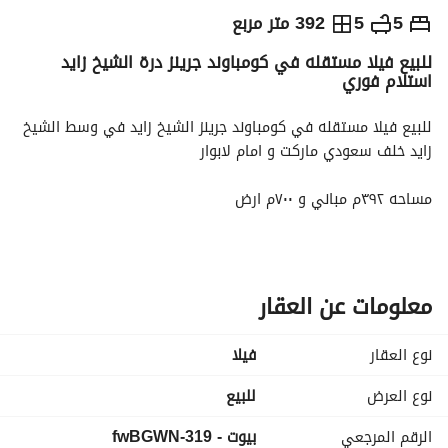
ج.م
30,000,000
5
5
392 متر مربع
للبيع فيلا مستقله في كومباوند جرينز درة الشيخ زايد
التفاصيل
الاتجاهات والمؤشرات
رهن عقاري
الا
استلام فوري
للبيع فيلا مستقله في كومباوند جرينز الشيخ زايد في وسط الشيخ 
زايد خلف سعودي ماركت و امام لابوار
مساحه ٣٩٢م مباني و ٧٠٠م ارض
ارضي و اول و رووف
٥ غرف نوم و ٥ حمام و غرفه معيشه و غرفه مربيه بالحمام
معلومات عن العقار
نصف تشطيب
نوع العقار
فیلا
غير مجروحه في موقع مميز في وسط الكومباوند
نوع العرض
للبيع
الرقم المرجعي
بيوت - 319-fwBGWN