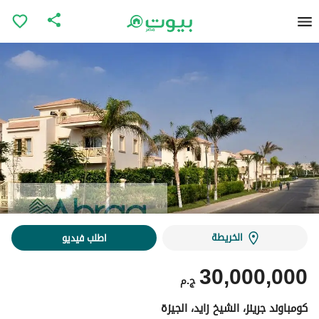
الخريطة
اطلب فيديو
30,000,000
ج.م
كومباوند جرينز، الشيخ زايد، الجيزة