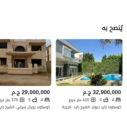
يُنصح به
32,900,000
ج.م
29,000,000
ج.م
4
5
410 متر مربع
4
5
370 متر مربع
كومباوند زايد ديونز، الشيخ زايد، الجيزة