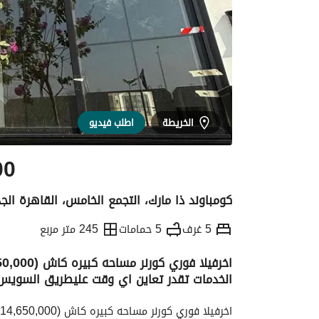
الخريطة
اطلب فيديو
00
كومباوند ذا مارك، التجمع الخامس، القاهرة الج
5 غرف
5 حمامات
245 متر مربع
الخدمات تقدر تعاين اي وقت عليطريق السويس جن
التفاصيل
الاتجاهات والمؤشرات
رهن عقار