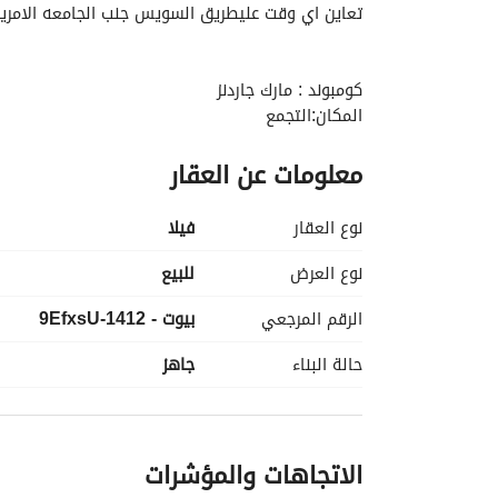
تعاين اي وقت عليطريق السويس جنب الجامعه الامريكي
كومبوند : مارك جاردنز
المكان:التجمع
مساحه:245متر
معلومات عن العقار
الاجمالي كاش:14,650,000
تقدر تقسط بسعر اخر
نوع العقار
فیلا
للمعاينه وجدول الاقساط وفيديوهات :
عرض معلومات ا
نوع العرض
للبيع
الرقم المرجعي
بيوت - 1412-9EfxsU
حالة البناء
جاهز
الاتجاهات والمؤشرات