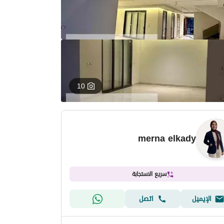
10
merna elkady
سريع الاستجابة
الإيميل
اتصل