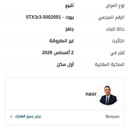
الكامل حسب الطلب
نوع العرض
للبيع
الاستلام خلال 6 شهور مباني
الرقم المرجعي
بيوت - 5002091-5TX3r3
تسهيلات كبيرة في السداد
مقدم 2 مليون و الباقي علي سنتين ونص
حالة البناء
جاهز
اقساط ربع سنوية بدون فايدة
اجمالي السعر : 4 مليون و نصف جنيه
التأثيث
غير المفروشة
نُشِر في
2 أغسطس 2026
الملكية العقارية
أول سكن
nasr
Bunyan
عرض جميع العقارات