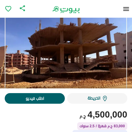
الخريطة
اطلب فيديو
4,500,000
ج.م
83,000 ج.م شهريًا / 2.5 سنوات