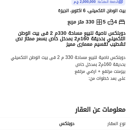
الدفعة المقدّمة:
2,000,000 ج.م
بيت الوطن التكميلى، 6 اكتوبر، الجيزة
ج.م
4,500,000
4
5
330 متر مربع
دوبلكس ناصية للبيع مساحة 330م 2 فى بيت الوطن
التفاصيل
الاتجاهات والمؤشرات
رهن عقاري
الا
التكميلي بحديقة 160م2 بمدخل خاص بسعر ممتاز نص
تشطيب تقسيم معمارى مميز
دوبلكس ناصية للبيع مساحة 330 م 2 فى بيت الوطن التكميلي 
بحديقة 160م2 بمدخل خاص
بيزمنت مرتفع + ارضي مرتفع
على بعد خطوات من:
وصلة دهشور
ممشى زايد السياحي
10 دقائق من مول العرب
قريب من كل خدمات ومول العرب ومولات الشيخ زايد
معلومات عن العقار
تنفيذ هندسى على اعلى جودة
نظام التسليم
نوع العقار
دوبلكس
نصف تشطيب (محارة – حلوق – باب مصفح) مع إمكانية التشطيب 