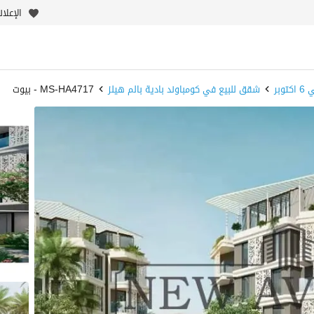
الإعلا
وبر
شقق للبيع في كومباوند بادية بالم هيلز
MS-HA4717 - بيوت