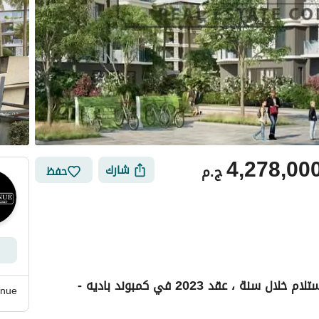
4,278,00
ج.م
شارك
حفظ
بدون أوفر شقه تشطيب كامل ، بأقل مقدم ، استلام خلال سنة ، عقد 2023 في كمبوند باديه -
nue
أماكن القريبة