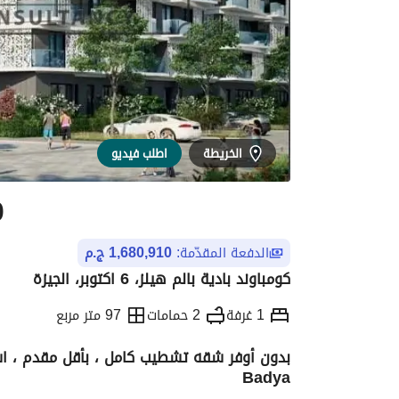
الخريطة
اطلب فيديو
0
الدفعة المقدّمة:
1,680,910 ج.م
كومباوند بادية بالم هيلز، 6 اكتوبر، الجيزة
1 غرفة
2 حمامات
97 متر مربع
Badya
التفاصيل
الاتجاهات والمؤشرات
الموقع وال