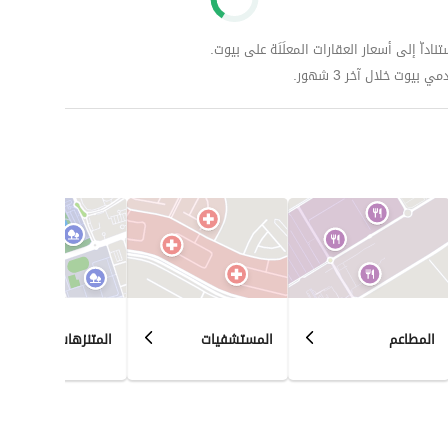
داّ إلى أسعار العقارات المعلَنَة على بيوت.
وت خلال آخر 3 شهور.
المطاعم
المستشفيات
المتنزهات