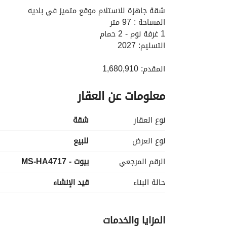
شقة جاهزة للاستلام موقع متميز في باديه
المساحة : 97 متر
1 غرفة نوم - 2 حمام
التسليم: 2027
المقدم: 1,680,910
المبلغ المتبقي: 2,596,765
معلومات عن العقار
السعر الإجمالي: 4,278,000
MS-HA
------------------------------------------------------------------
نوع العقار
شقة
-----------
نوع العرض
للبيع
الرقم المرجعي
بيوت - MS-HA4717
حالة البناء
قيد الإنشاء
المزايا والخدمات