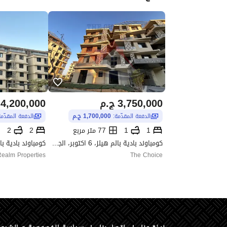
3,750,000
ج.م
4,200,000
الدفعة المقدّمة:
1,700,000 ج.م
الدفعة المقدّم
1
1
77 متر مربع
2
2
كومباوند بادية بالم هيلز، 6 اكتوبر، الجيزة
ealm Properties
The Choice