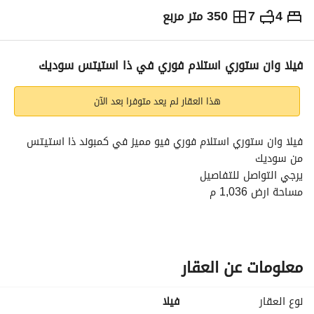
4
7
350 متر مربع
ج.م
19,600,000
التفاصيل
الاتجاهات والمؤشرات
رهن عقاري
الا
فيلا وان ستوري استلام فوري في ذا استيتس سوديك
هذا العقار لم يعد متوفرا بعد الآن
فيلا وان ستوري استلام فوري فيو مميز في كمبوند ذا استيتس 
من سوديك
يرجي التواصل للتفاصيل
مساحة ارض 1,036 م
مساحة مباني 350 م
دفعة اولي 19,6 مليون
4 غرف نوم ماستر
غرفة مربية + حمام
معلومات عن العقار
غرفة سائق + حمام
5 حمام
نوع العقار
فیلا
غرفة ليفينج