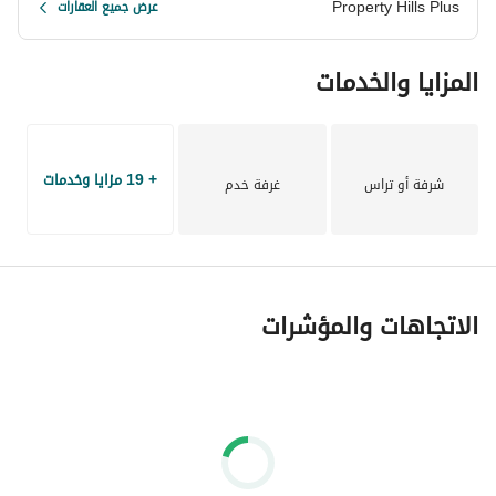
Property Hills Plus
عرض جميع العقارات
المزايا والخدمات
عقارات_فلل_استلام_فوري_ذااستيتس_سوديك
+ 19 مزايا وخدمات
شرفة أو تراس
غرفة خدم
الاتجاهات والمؤشرات