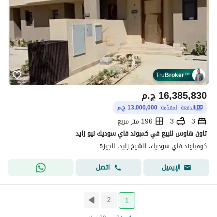
Tru
Broker
™
16,385,830
ج.م
الدفعة المقدّمة:
13,000,000 ج.م
3
3
196 متر مربع
تاون هاوس للبيع في كمبوند فاي سوديك نيو زايد
كومباوند فاي سوديك، الشيخ زايد، الجيزة
اتصل
الإيميل
2
1