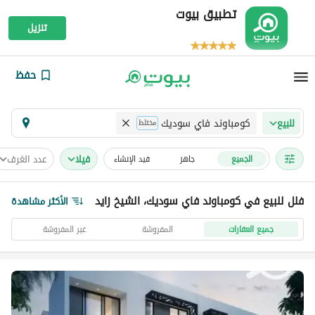
تطبيق بيوت
تنزيل
حفظ
كومباوند فاي سوديك
للبيع
مختلط
فیلا
عدد الغرف
الجميع
جاهز
قيد الإنشاء
فلل للبيع في كومباوند فاي سوديك، الشيخ زايد
الأكثر مشاهدة
جميع العقارات
المفروشة
غير المفروشة