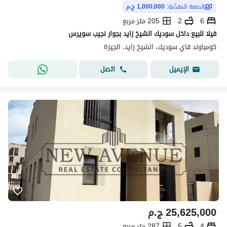
الدفعة المقدّمة:
1,000,000 ج.م
6
2
205 متر مربع
فيلا للبيع داخل سوديك الشيخ زايد بجوار نجيب سويرس
كومباوند فاي سوديك، الشيخ زايد، الجيزة
اتصل
الإيميل
25,625,000
ج.م
4
5
287 متر مربع