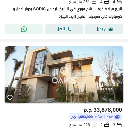
4
4
251 متر مربع
للبيع فيلا فاخره استلام فوري في الشيخ زايد من SODIC بجوار اعمار و ora
كومباوند فاي سوديك، الشيخ زايد، الجيزة
اتصل
الإيميل
33,878,000
ج.م
الدفعة المقدّمة:
1,693,900 ج.م
3
2
228 متر مربع