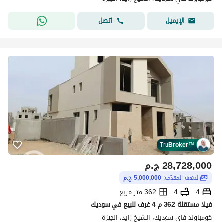
اتصل
الإيميل
Tru
Broker
™
28,728,000
ج.م
الدفعة المقدّمة:
5,000,000 ج.م
4
4
362 متر مربع
فيلا مستقلة 362 م 4 غرف للبيع في سوديك
كومباوند فاي سوديك، الشيخ زايد، الجيزة