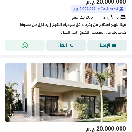
20,000,000
ج.م
الدفعة المقدّمة:
2,000,000 ج.م
6
2
205 متر مربع
فيلا للبيع استلام من بكره داخل سوديك الشيخ زايد نازل من سعرها
كومباوند فاي سوديك، الشيخ زايد، الجيزة
اتصل
الإيميل
20,000,000
ج.م