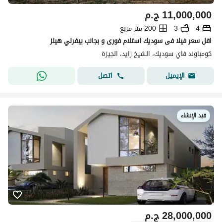
11,000,000
ج.م
4
3
200 متر مربع
اقل سعر فيلا فى سوديك استلام فورى و بجانب بيفرلي هيلز
كومباوند فاي سوديك، الشيخ زايد، الجيزة
اتصل
الإيميل
قيد الإنشاء
28,000,000
ج.م