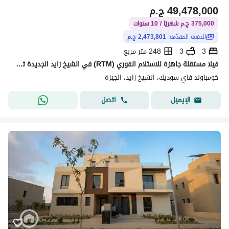
49,478,000
ج.م
375,000 ج.م شهريًا / 10 سنوات
الدفعة المقدّمة:
2,473,801 ج.م
3
3
248 متر مربع
فيلا مستقلة جاهزة للاستلام الفوري (RTM) في الشيخ زايد الجديدة تشطيب كامل بإطلالة على اللاند سكيب مساحة أرض 410 متر مربع وتقسيط حتى 10 سنين
كومباوند فاي سوديك، الشيخ زايد، الجيزة
اتصل
الإيميل