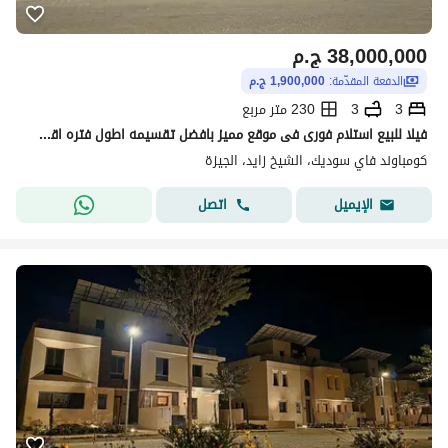
38,000,000
ج.م
الدفعة المقدّمة:
1,900,000 ج.م
3
3
230 متر مربع
فيلا للبيع استلام فورى فى موقع مميز بافضل تقسيمه اطول فتره اقساط تصل الى 10 سنوات فى فاى فى سوديك فى الشيخ زايد
كومباوند فاي سوديك، الشيخ زايد، الجيزة
اتصل
الإيميل