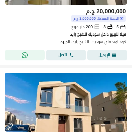
20,000,000
ج.م
الدفعة المقدّمة:
2,000,000 ج.م
5
3
200 متر مربع
فيلا للبييع داخل سوديك للشيخ زايد
كومباوند فاي سوديك، الشيخ زايد، الجيزة
اتصل
الإيميل