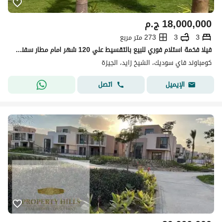
18,000,000
ج.م
3
3
273 متر مربع
فيلا فخمة استلام فوري للبيع بالتقسيط علي 120 شهر امام مطار سفنكس
كومباوند فاي سوديك، الشيخ زايد، الجيزة
اتصل
الإيميل