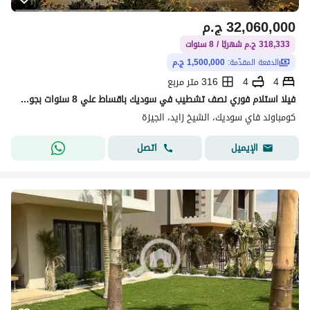
32,060,000
ج.م
318,333 ج.م شهريًا / 8 سنوات
الدفعة المقدّمة:
1,500,000 ج.م
4
4
316 متر مربع
فيلا استلام فوري نصف تشطيب في سوديك باقساط علي 8 سنوات بجوار اعمار
كومباوند فاي سوديك، الشيخ زايد، الجيزة
اتصل
الإيميل