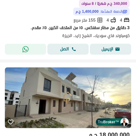
340,000 ج.م شهريًا / 8 سنوات
الدفعة المقدّمة:
1,400,000 ج.م
4
4
155 متر مربع
3 دقايق من مطار سفنكس. ١٥ من المتحف الكبير. ٥٪ مقدم.
كومباوند فاي سوديك، الشيخ زايد، الجيزة
اتصل
الإيميل
Tru
Broker
™
18,000,000
ج.م