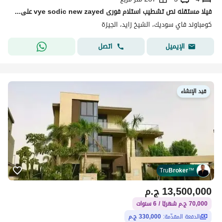
فيلا مستقله نص تشطيب استلام فورى vye sodic new zayed على المفتاح للبيع فى فاى سوديك الشيخ زايد الجديده
كومباوند فاي سوديك، الشيخ زايد، الجيزة
اتصل
الإيميل
قيد الإنشاء
Tru
Broker
™
13,500,000
ج.م
70,000 ج.م شهريًا / 6 سنوات
الدفعة المقدّمة:
330,000 ج.م