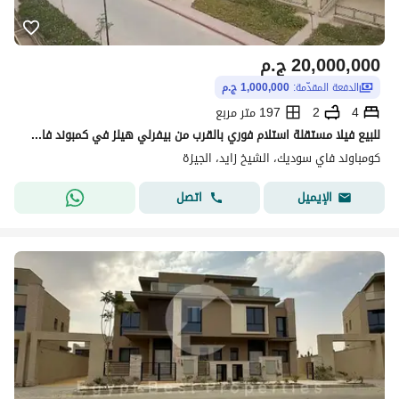
20,000,000
ج.م
الدفعة المقدّمة:
1,000,000 ج.م
4
2
197 متر مربع
للبيع فيلا مستقلة استلام فوري بالقرب من بيفرلي هيلز في كمبوند فاي سوديك الشيخ زايد
كومباوند فاي سوديك، الشيخ زايد، الجيزة
اتصل
الإيميل