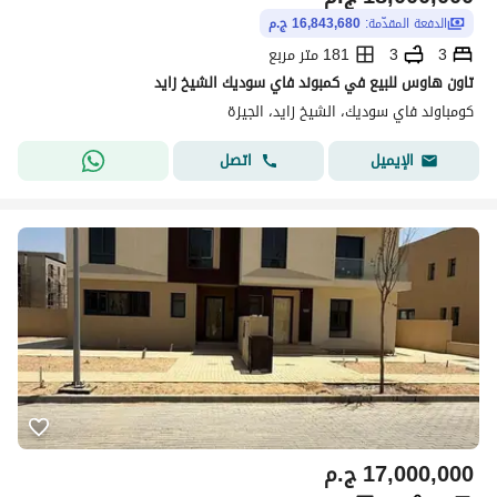
الدفعة المقدّمة:
16,843,680 ج.م
3
3
181 متر مربع
تاون هاوس للبيع في كمبوند فاي سوديك الشيخ زايد
كومباوند فاي سوديك، الشيخ زايد، الجيزة
اتصل
الإيميل
17,000,000
ج.م