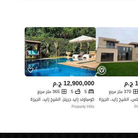
1
ج.م
12,900,000
ج.م
370 متر مربع
5
5
365 متر مربع
تس، الشيخ زايد، الجيزة
كومباوند زايد جرينز، الشيخ زايد، الجيزة
Property Hills
Pr