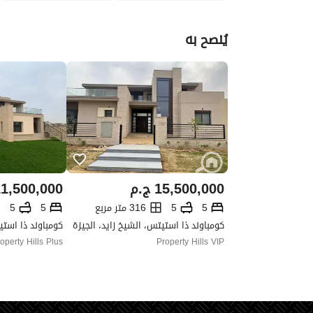
يُنصح به
15,500,000
ج.م
1,500,000
5
5
316 متر مربع
5
5
كومباوند ذا استيتس، الشيخ زايد، الجيزة
كومباوند ذا استي
operty Hills Plus
Property Hills VIP