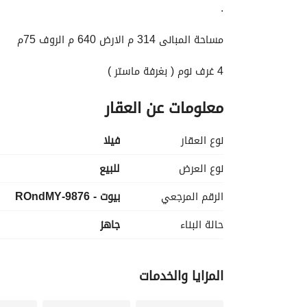
. 
مساحة المبانى 314 م الارض 640 م الروف 75م
4 غرف نوم ( بغرفة ماستر )
1 غرفة خادمة بالحمام
معلومات عن العقار
1 غرفة معيشة
4 حمام
مطبخ و ريسبشن كبير
نوع العقار
فیلا
مميزات وخدمات كمبوند ذا استيتس :
نوع العرض
للبيع
لاند سكيب
الرقم المرجعي
بيوت - 9876-ROndMY
بحيرات صناعية
حمامات سباحة
حالة البناء
جاهز
نادي رياضي و صحى
منطقة تجارية
5 بوابات رئيسية
المزايا والخدمات
جراجات خاصة
مطاعم وكافيهات