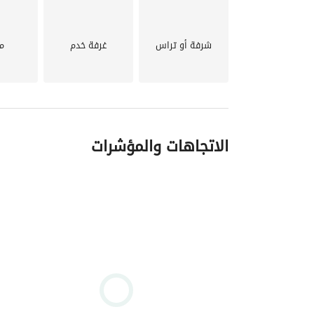
مدارس دولية
خدمات طبية
مسجد
شرفة أو تراس
غرفة خدم
م
مركز ثقافى
========================
الاتجاهات والمؤشرات
سولانا و ديجويا و ديونز . 
المبلغ المعلن المقدم