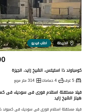
الخريطة
اطلب فيديو
00
كومباوند ذا استيتس، الشيخ زايد، الجيزة
5 غرف
4 حمامات
314 متر مربع
فيلا مستقلة استلام فورى فى سوديك فى كمبو
هيلز الشيخ زايد
التفاصيل
الاتجاهات والمؤشرات
رهن عقار