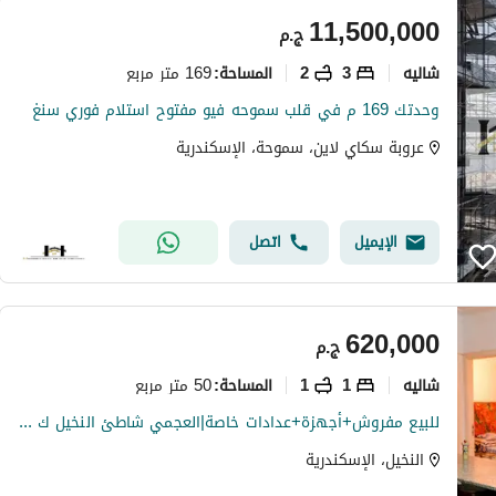
11,500,000
ج.م
شاليه
3
2
169 متر مربع
المساحة
:
وحدتك 169 م في قلب سموحه فيو مفتوح استلام فوري سنغ
عروبة سكاي لاين، سموحة، الإسكندرية
الإيميل
اتصل
620,000
ج.م
شاليه
1
1
50 متر مربع
المساحة
:
للبيع مفروش+أجهزة+عدادات خاصة|العجمي شاطئ النخيل ك 21 | استلم واسكن
النخيل، الإسكندرية