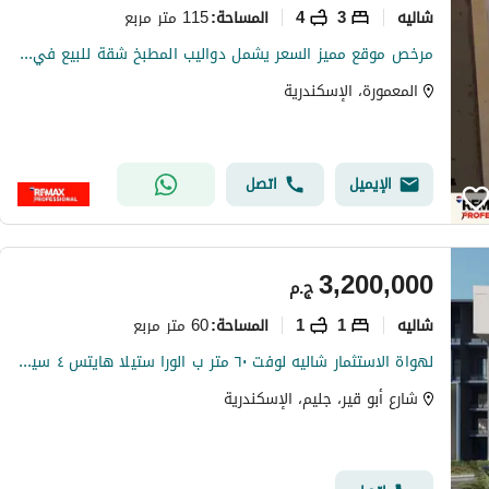
شاليه
3
4
115 متر مربع
المساحة
:
مرخص موقع مميز السعر يشمل دواليب المطبخ شقة للبيع في المعمورة
المعمورة، الإسكندرية
الإيميل
اتصل
3,200,000
ج.م
شاليه
1
1
60 متر مربع
المساحة
:
لهواة الاستثمار شاليه لوفت ٦٠ متر ب الورا ستيلا هايتس ٤ سيدى عبد الرحم
شارع أبو قير، جليم، الإسكندرية