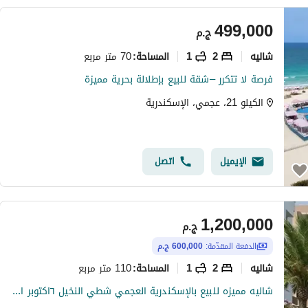
499,000
ج.م
شاليه
2
1
70 متر مربع
المساحة
:
فرصة لا تتكرر –شقة للبيع بإطلالة بحرية مميزة
الكيلو 21، عجمي، الإسكندرية
الإيميل
اتصل
1,200,000
ج.م
الدفعة المقدّمة:
600,000 ج.م
شاليه
2
1
110 متر مربع
المساحة
:
شاليه مميزه للبيع بالإسكندرية العجمي شطي النخيل ٦اكتوبر الكيلو٢١ اسكندرية مطروح