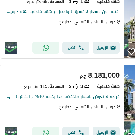
شقة فندقية
1
1
65 متر مربع
المساحة
:
اغتنم الان باسعار لا تسبق!! واحصل ع شقه فندقيه 65م - بفيو ع بحر مباشرة !! وبخصم 40% عالسعر لاول مره ف دوس الساحل الشمالي
دوس، الساحل الشمالي، مطروح
الإيميل
اتصل
8,181,000
ج.م
شقة فندقية
3
2
119 متر مربع
المساحة
:
فرصه لا تعوض باسعار منخفضه جدا بخصم 40% ع الكاش !!! ل شقه فندقيه 119م -بفيو لاجون ف دوس الساحل الشمالي _ Dose
دوس، الساحل الشمالي، مطروح
الإيميل
اتصل