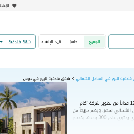
الإعلا
الجميع
جاهز
قيد الإنشاء
شقة فندقية
ندقية للبيع في الساحل الشمالي
شقق فندقية للبيع في دوس
مشروع دوس هو منتجع ساحلي يمتد على مساحة 125 فداناً من تطوير شركة آكام
 الشمالي لمصر، ويضم مزيجاً من
الوحدات السكنية والشقق الفندقية وفندق فوكو الذي يحتوي على 300 وحدة. يخصص
الية للمساحات المفتوحة
ئية وشاطئ خاص بطول 450 متراً وبحيرة عميقة صالحة للسباحة.