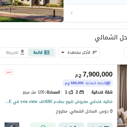
اً وممشى تجارياً ومرافق رياضية
يسية مثل مخرج طريق القاهرة
حل الشمالي
الأكثر مشاهدة
قائمة
الخريطة
7,900,000
ج.م
الدفعة المقدّمة:
680,000 ج.م
شقة فندقية
2
1
105 متر مربع
المساحة
:
شاليه فندقي مفروش للبيع بمقدم 680الف sea view في DOSE راس الحكمة الساحل الشمالي
دوس، الساحل الشمالي، مطروح