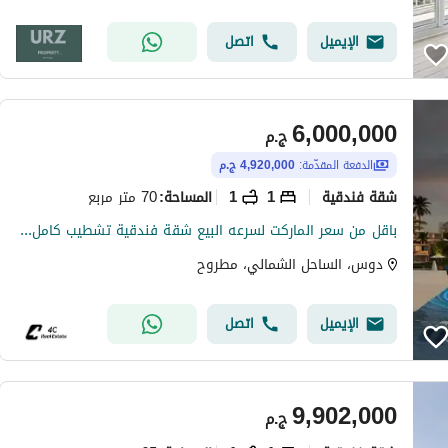
الإيميل
اتصل
6,000,000
ج.م
الدفعة المقدّمة:
4,920,000 ج.م
شقة فندقية
1
1
70 متر مربع
المساحة
:
باقل من سعر الماركت لسرعه البيع شقة فندقية تشطيب كاملFull Sea View ريسيل فيDose الساحل الشمالي بتقسيمه مميزة
دوس، الساحل الشمالي، مطروح
الإيميل
اتصل
9,902,000
ج.م