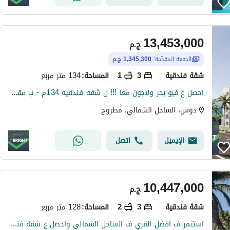
13,453,000
ج.م
الدفعة المقدّمة:
1,345,300 ج.م
شقة فندقية
3
1
134 متر مربع
المساحة
:
احصل ع فيو بحر ولاجون معا !!! ل شقه فندقيه 134م - ب مقدم 10% فقط باقساط مرنه لاطول فترة سداد - مع خصم 30% عالسعر - ف دوس _ Dose
دوس، الساحل الشمالي، مطروح
الإيميل
اتصل
10,447,000
ج.م
شقة فندقية
3
2
128 متر مربع
المساحة
:
استثمر ف افضل القري ف الساحل الشمالي واحصل ع شقة فندقية 128م - بفيو لاجون وجاردن معا- بخصم 40%عالسعر - ف دوس الساحل الشمالي