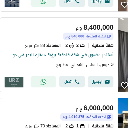
الإيميل
اتصل
8,400,000
ج.م
الدفعة المقدّمة:
840,000 ج.م
شقة فندقية
2
2
88 متر مربع
المساحة
:
أستثمر مضمون في شقة فندقية برؤية ممتازه للبحر في دوس الساحل الشمالي بجوار ذا وتر واي و سیزن و لا فيستا باي ودقايق من دي باي و ساوث ميد و امواج
دوس، الساحل الشمالي، مطروح
الإيميل
اتصل
6,000,000
ج.م
الدفعة المقدّمة:
4,919,375 ج.م
شقة فندقية
1
2
70 متر مربع
المساحة
: