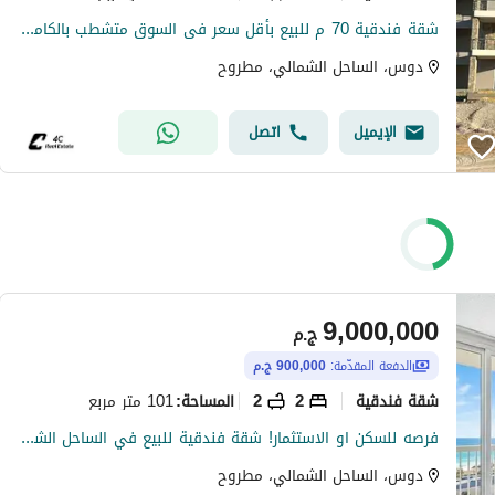
شقة فندقية 70 م للبيع بأقل سعر فى السوق متشطب بالكامل استلام فورى فى موقع مميز للغاية فيو على البحر ولاجون في دوز،DOSE الساحل الشمالي
دوس، الساحل الشمالي، مطروح
الإيميل
اتصل
9,000,000
ج.م
الدفعة المقدّمة:
900,000 ج.م
شقة فندقية
2
2
101 متر مربع
المساحة
:
فرصه للسكن او الاستثمار! شقة فندقية للبيع في الساحل الشمالي بخصم [ 40% ] بجانب قرية Perla و سول رأس الحكمة و ذا وتر واي ودقايق من ساوث ميد TMG
دوس، الساحل الشمالي، مطروح