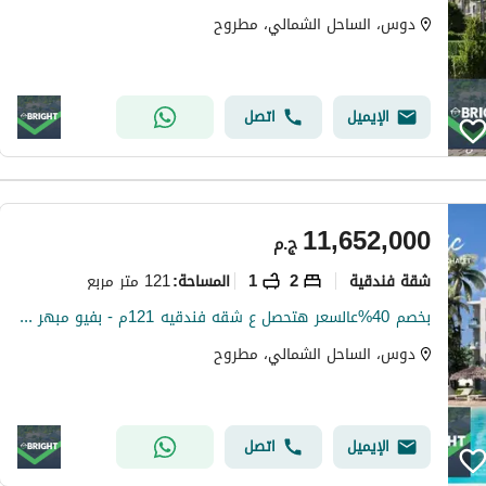
دوس، الساحل الشمالي، مطروح
الإيميل
اتصل
11,652,000
ج.م
شقة فندقية
2
1
121 متر مربع
المساحة
:
بخصم 40%عالسعر هتحصل ع شقه فندقيه 121م - بفيو مبهر ع لاجون وبحر معا ف دوس الساحل الشمالي فأستفيد الان - dose north coast
دوس، الساحل الشمالي، مطروح
الإيميل
اتصل