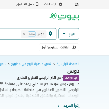
الإعدادات
حمل التطبيق
EN
دوس
للبيع
مختلط
اعلانات المطورين أول
الصفحة الرئيسية
شقق فندقية للبيع في مطروح
شقق ف
دوس
•
من
اكام الراجحي للتطوير العقاري
قيد الإنشاء
الراجحي للتطوير العقاري في منطقة الضبعة بالساحل
المخطط العام المتكامل أكثر من ثلثي المساحة الإجم
إقرأ المزيد
والمسطحات الما