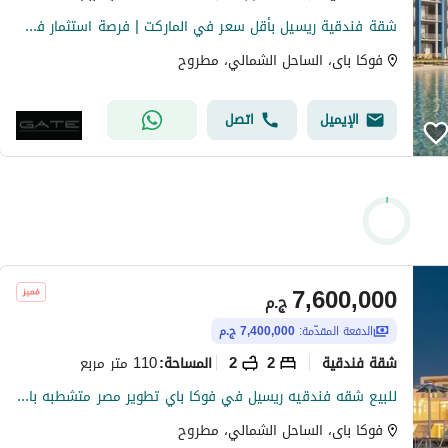
شقة فندقية ريسيل بأقل سعر في الماركت | فرصة استثمار في الساحل في فوكا باي | متشطب ومفروش بالكامل
فوكا باى، الساحل الشمالي، مطروح
الإيميل
اتصل
7,600,000
ج.م
الدفعة المقدّمة:
7,400,000 ج.م
شقة فندقية
2
2
110 متر مربع
المساحة
:
للبيع شقه فندقيه ريسيل في فوكا باي تطوير مصر متشطبه بالفرش والاجهزة بحري صريح فيو داخلي للبحر وحمام السباحه مقدم 7.4 فقط
فوكا باى، الساحل الشمالي، مطروح