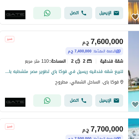
الإيميل
اتصل
7,600,000
ج.م
الدفعة المقدّمة:
7,400,000 ج.م
شقة فندقية
2
2
110 متر مربع
المساحة
:
للبيع شقه فندقيه ريسيل في فوكا باي تطوير مصر متشطبه بالفرش والاجهزة بحري صريح فيو داخلي للبحر وحمام السباحه مقدم 7.4 فقط
فوكا باى، الساحل الشمالي، مطروح
الإيميل
اتصل
7,700,000
ج.م
الدفعة المقدّمة:
7,500,000 ج.م