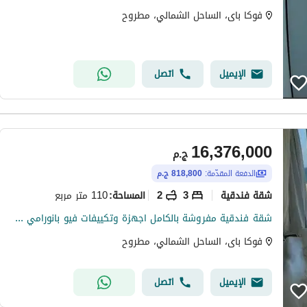
فوكا باى، الساحل الشمالي، مطروح
الإيميل
اتصل
16,376,000
ج.م
الدفعة المقدّمة:
818,800 ج.م
شقة فندقية
3
2
110 متر مربع
المساحة
:
شقة فندقية مفروشة بالكامل اجهزة وتكييفات فيو بانورامي علي لاجونز وشايفة البحر باقل مقدم في قرية فوكا باي الساحل الشمالي
فوكا باى، الساحل الشمالي، مطروح
الإيميل
اتصل