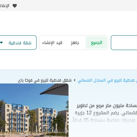
الإعلا
الجميع
جاهز
قيد الإنشاء
شقة فندقية
ندقية للبيع في الساحل الشمالي
شقق فندقية للبيع في فوكا باى
احة مليون متر مربع من تطوير
شركة تطوير مصر في منطقة رأس الحكمة بالساحل الشمالي. يضم المشروع 12 جزيرة
متصلة تحتوي على شواطئ رملية بطول 7 كيلومترات وبحيرات صناعية بمساحة 35 فداناً،
لات المستقلة. كما يوفر المنتجع
وملاعب رياضية ومراكز تجارية