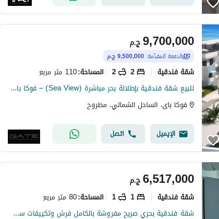
9,700,000
ج.م
الدفعة المقدّمة:
9,500,000 ج.م
شقة فندقية
2
2
110 متر مربع
المساحة
:
للبيع شقة فندقية بإطلالة بحر مباشرة (Sea View) – فوكا باي | المرحلة الرابعة
فوكا باى، الساحل الشمالي، مطروح
الإيميل
اتصل
6,517,000
ج.م
شقة فندقية
1
1
80 متر مربع
المساحة
:
شقة فندقية بحري صريح مفروشة بالكامل فرش وتكييفات سي فيو بسعر مغري في فوكا باي الساحل الشمالي فيو بانورامي علي اللجون