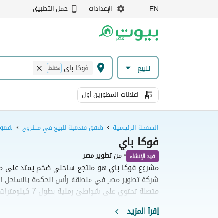
الإعدادات
حمل التطبيق
EN
فوكا باى
للبيع
مختلط
اعلانات المطورين أول
الصفحة الرئيسية
شقق فندقية للبيع في مطروح
شقق ف
فوكا باي
•
من
تطوير مصر
قيد الإنشاء
مشروع فوكا باي هو منتجع ساحلي ضخم يمتد على مس
مع خيارات سكنية متنوعة تتراوح بين الشاليهات والفي
إقرأ المزيد
تجربة معيشية متكاملة مدعومة بخدمات فندقية فاخرة 